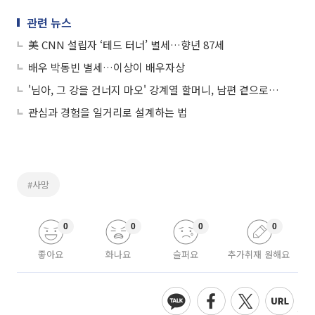
관련 뉴스
美 CNN 설립자 ‘테드 터너’ 별세…향년 87세
배우 박동빈 별세…이상이 배우자상
'님아, 그 강을 건너지 마오' 강계열 할머니, 남편 곁으로⋯향년101세로 별세
관심과 경험을 일거리로 설계하는 법
#사망
0
0
0
0
좋아요
화나요
슬퍼요
추가취재 원해요