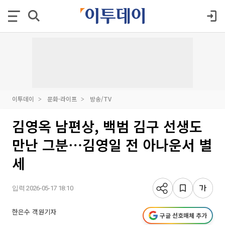
이투데이
문화·라이프
방송/TV
김영옥 남편상, 백범 김구 선생도
만난 그분⋯김영일 전 아나운서 별
세
입력 2026-05-17 18:10
한은수 객원기자
구글 선호매체 추가