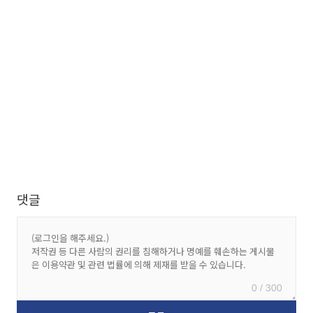
댓글
0 / 300