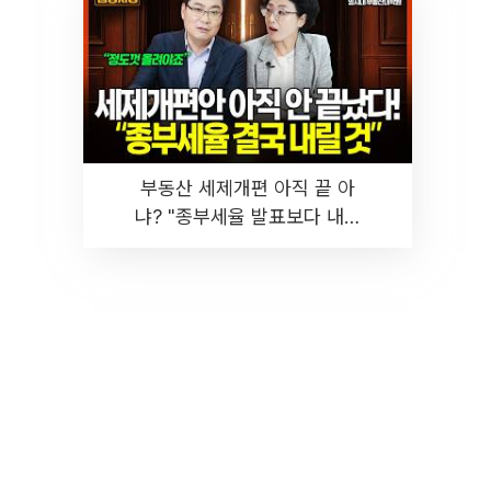
부동산 세제개편 아직 끝 아
냐? "종부세율 발표보다 내릴
것" 장기거주·양도세 전망 I 집
땅지성 I 김인만, 진미윤