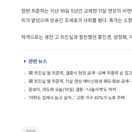
한편 최준희는 지난 16일 5년간 교제한 11살 연상의 비
희가 맡았으며 방송인 조세호가 사회를 봤다. 축가는 소향
하객으로는 생전 고 최진실과 절친했던 홍진경, 엄정화, 
관련 뉴스
故 최진실 딸 최준희, 결혼식 현장 공개⋯오빠 최환희 손 잡고
故 최진실 딸 최준희, 11살 연상 예비신랑과 웨딩 화보 공개
윤보미, 라도와 오늘(16일) 결혼⋯'나솔사계'도 하차
‘아파도 집에서 늙고 싶어…’ 고령 가구 40%가 노후 주택
#열애