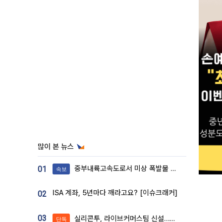
많이 본 뉴스
중부내륙고속도로서 미상 폭발물 발견
01
속보
ISA 계좌, 5년마다 깨라고요? [이슈크래커]
02
03
실리콘투, 라이브커머스팀 신설…K뷰티 ‘글로벌 판매망’ 확대[K뷰티 라방戰]
단독