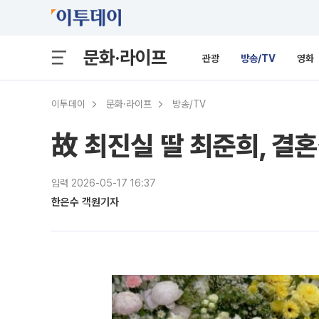
문화·라이프
관광
방송/TV
영화
이투데이
문화·라이프
방송/TV
故 최진실 딸 최준희, 결
입력 2026-05-17 16:37
한은수 객원기자