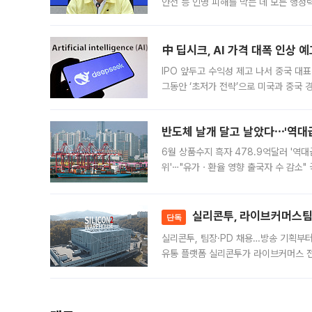
안전 등 인명 피해를 막는 데 모든 행
인프라 확충 계획을 내년도 예산안에 반
中 딥시크, AI 가격 대폭 인상 
IPO 앞두고 수익성 제고 나서 중국 대표
그동안 ‘초저가 전략’으로 미국과 중국
가된다. 블룸버그통신에 따르면 딥시크는
반도체 날개 달고 날았다⋯'역대급
6월 상품수지 흑자 478.9억달러 '역대
위'⋯"유가ㆍ환율 영향 출국자 수 감소" 
급 수출 호조가 매달 이어지면서 6월 
대 기
실리콘투, 라이브커머스팀 
단독
실리콘투, 팀장·PD 채용…방송 기획부
유통 플랫폼 실리콘투가 라이브커머스 전
나섰다. 국내 화장품을 해외 유통망에 공