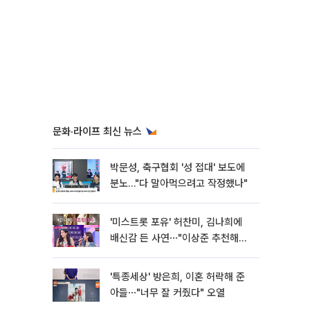
문화·라이프 최신 뉴스
박문성, 축구협회 '성 접대' 보도에
분노…"다 말아먹으려고 작정했나"
'미스트롯 포유' 허찬미, 김나희에
배신감 든 사연⋯"이상준 추천해주
더라"
'특종세상' 방은희, 이혼 허락해 준
아들⋯"너무 잘 커줬다" 오열