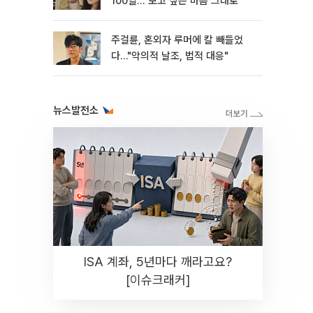
100일…"보고 싶은 마음 그대로"
주걸륜, 혼외자 루머에 칼 빼들었
다…"악의적 날조, 법적 대응"
뉴스발전소
ISA 계좌, 5년마다 깨라고요?
[이슈크래커]