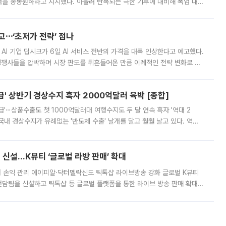
정력을 총동원하라고 지시했다. 아울러 반복되는 극한 기후에 대비해 폭염 대응
영하는 방안도 검토하라고 주문했다. 이 대통령은 이날 폭염·가뭄 대
예고⋯‘초저가 전략’ 접나
 AI 기업 딥시크가 6일 AI 서비스 전반의 가격을 대폭 인상한다고 예고했다.
 경쟁사들을 압박하며 시장 판도를 뒤흔들어온 만큼 이례적인 전략 변화로 평
 이날 공지를 통해 구체적인 인상 폭은 공개하지 않았지만 상당한 수
' 상반기 경상수지 흑자 2000억달러 육박 [종합]
급'⋯상품수출도 첫 1000억달러대 여행수지도 두 달 연속 흑자 '역대 2
국내 경상수지가 유례없는 '반도체 수출' 날개를 달고 훨훨 날고 있다. 역대
경상수지 뿐 아니라 상반기 경상수지 흑자도 2000억달러에 근접하며 사상 최
신설…K뷰티 ‘글로벌 라방 판매’ 확대
터 손익 관리 에이피알·닥터멜락신도 틱톡샵 라이브방송 강화 글로벌 K뷰티
담팀을 신설하고 틱톡샵 등 글로벌 플랫폼을 통한 라이브 방송 판매 확대에
급하는 데서 한발 더 나아가 방송 기획과 상품 구성, 출연자 섭외, 손익