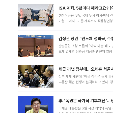
다. 이날 오전
ISA 계좌, 5년마다 깨라고요? 
생산적금융 ISA, 국내 투자 이자·배당
이월도 폐지…기존 계좌까지 적용청년형 
는 5년마다 계좌를 해지하라는 건가요?”
편을
김정관 장관 “반도체 성과급, 
관훈클럽 초청 토론회 “이익 나눌 때 아
도체 업계의 성과급 지급과 관련해 일정
최근 상법·자본시장법 개정으로 기업 지
세금 꺼낸 정부에…오세훈 서울시장
정부 세제 개편에 “매물 잠김·전월세 불
부동산 해법 전쟁이 본격화하고 있다. 
드를 꺼내자 서울시는 전·월세 부담만 
李 "폭염은 국가적 기후재난"…냉
이재명 대통령은 6일 사상 최악의 폭염