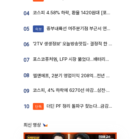
코스피 4.58% 하락, 환율 1420원대 [포토]
04
중부내륙선 여주분기점 부근서 연이은 추돌사고 발생
05
속보
'2TV 생생정보' 오늘방송맛집- 결정적 한 수, 3종 메밀면! 메밀 소바 맛집 '의○○○○'
06
포스코퓨처엠, LFP 시장 뚫었다…배터리사와 대규모 장기 공급 합의
07
08
엘앤에프, 2분기 영업이익 208억…전년 比 흑자전환
코스피, 4% 하락에 6270선 마감…삼전·SK하닉 '와르르' 각각 6%·10%대 급락
09
더딘 PF 정리 돌파구 찾는다…금감원, 1년 반 만에 매각설명회 재개
10
단독
최신 영상