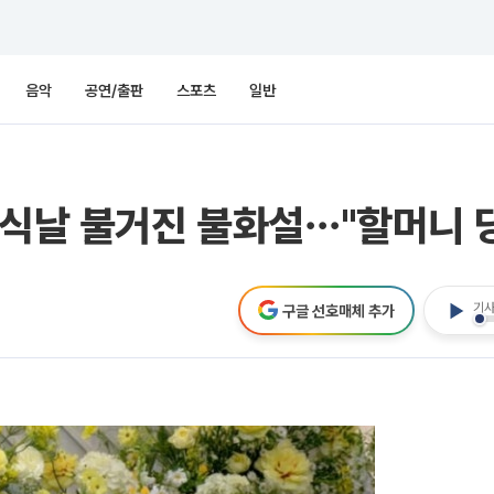
음악
공연/출판
스포츠
일반
혼식날 불거진 불화설⋯"할머니 
기사
구글 선호매체 추가