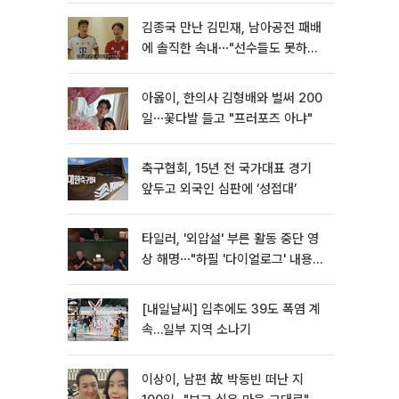
김종국 만난 김민재, 남아공전 패배
에 솔직한 속내⋯"선수들도 못하긴
했다"
아옳이, 한의사 김형배와 벌써 200
일⋯꽃다발 들고 "프러포즈 아냐"
축구협회, 15년 전 국가대표 경기
앞두고 외국인 심판에 ‘성접대’
타일러, '외압설' 부른 활동 중단 영
상 해명⋯"하필 '다이얼로그' 내용이
라"
[내일날씨] 입추에도 39도 폭염 계
속…일부 지역 소나기
이상이, 남편 故 박동빈 떠난 지