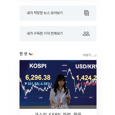
내가 저장한 뉴스 모아보기
내가 구독한 기자 전체보기
한 컷
코스피 4.58% 하락, 환율