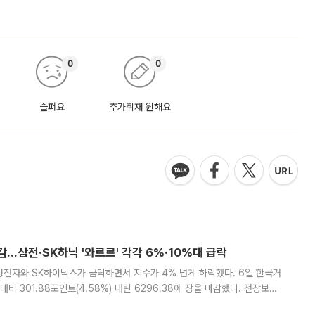
0
0
슬퍼요
추가취재 원해요
감…삼전·SK하닉 '와르르' 각각 6%·10%대 급락
삼성전자와 SK하이닉스가 급락하면서 지수가 4% 넘게 하락했다. 6일 한국거
비 301.88포인트(4.58%) 내린 6296.38에 장을 마감했다. 전장보다
스피는 장중 한때 6550.94까지 오르기도 했으나 6238.32까지 밀리기도 했