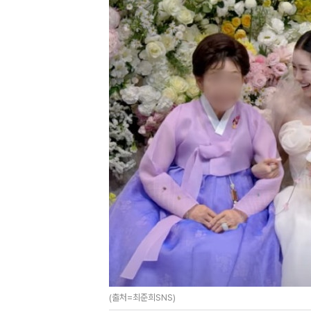
(출처=최준희SNS)