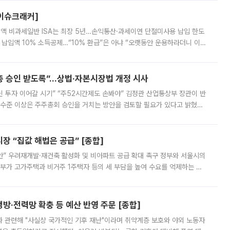
[이슈크래커]
 전액 비과세일반 ISA는 최장 5년…손익통산·과세이연 단절미사용 납입 한도
납입액 10% 소득공제…“10% 환급”은 아냐 “오랫동안 운용하라더니 이제
 ‘만능 절세 통장’으로 불리는 개인종합자산관리계좌(ISA)가 두 갈래로 개
주총 승인 받도록”…상법·자본시장법 개정 시사
닌 투자 이어갈 시기” “주52시간제도 손봐야” 김정관 산업통상부 장관이 반
 수준 이상은 주주총회 승인을 거치는 방안을 검토할 필요가 있다고 밝혔다.
배구조와 주주권 강화 논의가 이어지는 가운데, 핵심 연구인력에 대한
 “집값 해법은 공급” [종합]
안” 우려재개발·재건축 활성화 및 비아파트 공급 확대 촉구 정부와 서울시의
정부가 고가주택과 비거주 1주택자 등의 세 부담을 높여 수요를 억제하는 카
키울 것이라며 세금이 아닌 공급이 근본적인 처방이라고 전면 반박했다.
방·전력망 확충 등 예산 반영 주문 [종합]
과 관련해 "사실상 국가적인 기후 재난"이라며 취약계층 보호와 야외 노동자