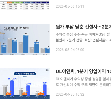
준 영업이익 1895억원을 기록하며 전
2026-05-06 15:11
전체 매출은 줄었지만, 글로벌 부문 매
원가 부담 낮춘 건설사⋯2분기
수익성 중심 수주·준공 이어져GS건설
불안해 2분기 전망 '흐림' 건설사들이 우크라이나 전쟁 이후 이어진 고원가 부담이 완화되면서 1분
기 매출 감소 속에서도 수익성 방어에
2026-05-04 06:00
DL이앤씨, 1분기 영업이익 
DL이앤씨가 수익성 중심 경영을 앞세
로 개선되며 수익 구조 재편이 본격화됐다는 평가다. DL이앤씨는 2026
조7252억원, 영업이익 1574억원을
2026-04-30 16:32
1601억원이다. 신규 수주는 2조12