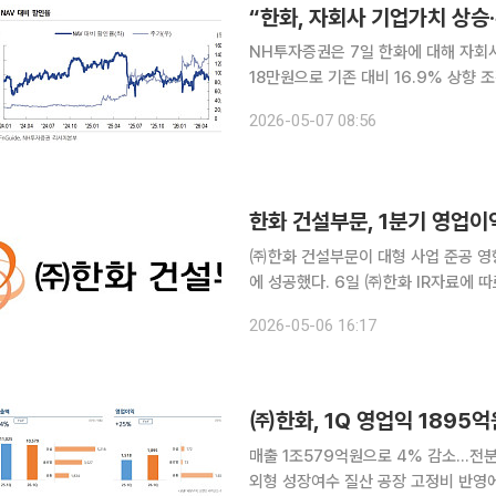
“한화, 자회사 기업가치 상
NH투자증권은 7일 한화에 대해 자회
18만원으로 기존 대비 16.9% 상향 조정하고
증권 연구원은 “한화에어로스페이스와 
2026-05-07 08:56
“인적분할과 기업가치 제고 계획을 통
한화 건설부문, 1분기 영업이
㈜한화 건설부문이 대형 사업 준공 영
에 성공했다. 6일 ㈜한화 IR자료에 따르면 한화 건설부문은 별도 기준 올해 1분기 매출 5218억원,
영업이익 172억원을 기록했다. 영업이
2026-05-06 16:17
업이익은 32% 증가했다. 회사 측은 
㈜한화, 1Q 영업익 1895
매출 1조579억원으로 4% 감소…전
외형 성장여수 질산 공장 고정비 반영에 글로벌 영업익은