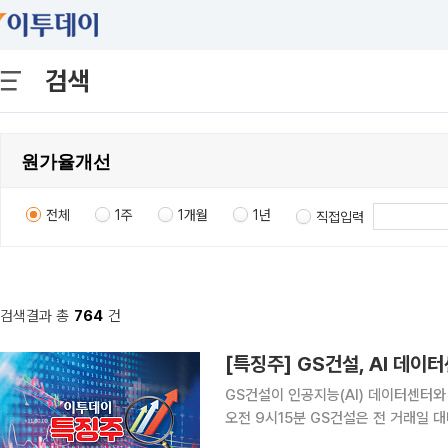
검색
전체
1주
1개월
1년
직접입력
검색결과 총
764
건
[특징주] GS건설, AI 데이
GS건설이 인공지능(AI) 데이터센터와 
오전 9시15분 GS건설은 전 거래일 대비
급등에 이어 이날도 강세를 이어가고 있다. BNK투자증권은 이날 GS건설의 투자 포인트