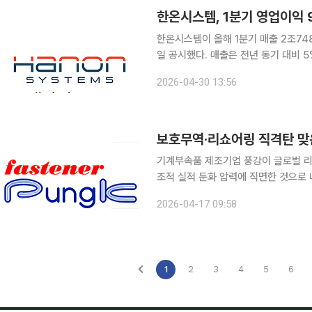
한온시스템, 1분기 영업이익 
한온시스템이 올해 1분기 매출 2조74
일 공시했다. 매출은 전년 동기 대비 5
로 흑자 전환했다. 이번 실적은 한국앤컴퍼니그룹 인수 이후 조현범 회장의 주도 하에 추진해 온 전
2026-04-30 13:56
사적 체질 개선 노력이 결실을 본 것으
보호무역·리쇼어링 직격탄 맞
기계부속품 제조기업 풍강이 글로벌 리
조적 실적 둔화 압력에 직면한 것으로
는 흐름이 뚜렷해지면서 중장기 성장성에 대한 우려가 커지
2026-04-17 09:58
벌 완성차 업체들이 현지 부품업체를 
1
2
3
4
5
6