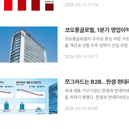
타나며 재무 안정성이 한층 강화됐다는 평가다. 15일 금융감독원 전자공시시스
2026-05-15 17:34
설의 올해 1분기 연결 기준 매출액은 1
코오롱글로벌, 1분기 영업이익
코오롱글로벌이 수익성 중심 사업 구조 
율 개선과 선별 수주 전략이 건설 부문
지 효과를 내며 흑자 전환에 힘을 보탰다. 코오롱글로벌은 올해 1분기 연결 기준 매출 6312
2026-05-14 10:11
업이익 220억원을 기록했다고 14일 
쪼그라드는 B2B...한샘·현대
국내 대표 가구기업인 한샘과 현대리바트
을 피하지 못했다. 한샘과 현대리바트
려 새로운 성장축을 확보하는 등 건설
2026-05-13 05:00
찾고 있다. 12일 가구업계에 따