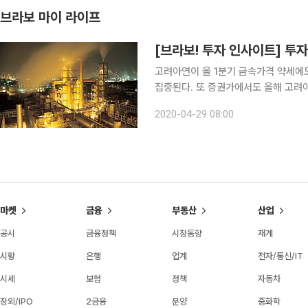
브라보 마이 라이프
[브라보! 투자 인사이트] 투자
고려아연이 올 1분기 금속가격 약세에
집중된다. 또 증권가에서도 올해 고려
나는 분위기다. ◇원가율 개선과 현물 TC 상승으로 1분기 이익 시현 먼저 고려아연의 실적을 살펴
2020-04-29 08:00
보면 올 1분기 (잠정)연결실적 매출액
마켓
금융
부동산
산업
공시
금융정책
시장동향
재계
시황
은행
업계
전자/통신/IT
시세
보험
정책
자동차
장외/IPO
2금융
분양
중화학