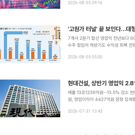
2026-08-05 09:16
의 AI 데이터센터 투자와 베트남 원전
'고원가 터널' 끝 보인다…대
7개사 2분기 합산 영업익 전년보다 6
수주 힘입어 하반기도 수익성 회복 전망 대형 건설사들이 장기간 실적을 짓누르던 고원가 부
벗어날 조짐이다. 건설경기 부진으로 
2026-08-05 05:00
현대건설, 상반기 영업익 2.
매출 13조1236억원⋯13.5% 감소 현대건설은 올해 상반기 연결 재무제표 기준 매출 13조1236억
원, 영업이익이 4427억원 잠정 집계됐
고 영업이익은 2.8% 늘었다. 2분기만 놓고 보면 매출은 6조8423억원, 영업이익은 2618억원이
2026-07-31 13:43
다. 전년 동기보다 매출은 11.4% 감