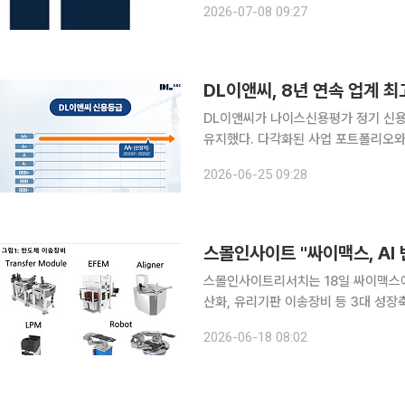
2026-07-08 09:27
DL이앤씨, 8년 연속 업계 최
DL이앤씨가 나이스신용평가 정기 신용등
유지했다. 다각화된 사업 포트폴리오와
의 신용도를 이어가고 있다. DL이앤씨는 나이스신용평가로부터 'AA-(안정적)' 신용등급을 받았다
2026-06-25 09:28
고 25일 밝혔다. 이로써 2019년 이후
스몰인사이트 "싸이맥스, AI
스몰인사이트리서치는 18일 싸이맥스에 
산화, 유리기판 이송장비 등 3대 성장
AI 반도체 핵심 모빌리티 플랫폼 업체로 재평
2026-06-18 08:02
에 따르면 싸이맥스는 반도체 웨이퍼