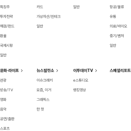
특징주
카드
일반
항공/물류
투자전략
가상자산/핀테크
유통
채권/펀드
일반
의료/바이오
환율
중기/벤처
국제시황
일반
일반
문화·라이프
뉴스발전소
이투데이TV
스페셜리포트
관광
이슈크래커
e스튜디오
방송/TV
요즘, 이거
랭킹영상
영화
그래픽스
음악
한 컷
공연/출판
스포츠