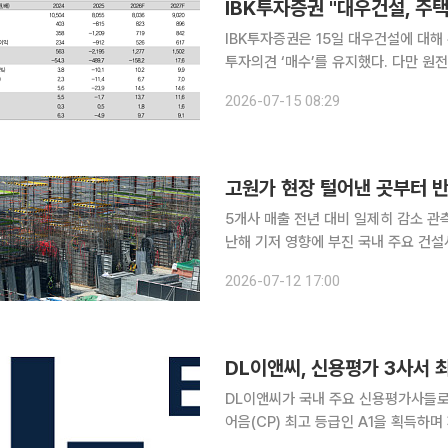
IBK투자증권 "대우건설, 주
IBK투자증권은 15일 대우건설에 대
투자의견 ‘매수’를 유지했다. 다만 원
1000원으로 하향했다. 전 거래일 종가는 1만5830원이다. 조
2026-07-15 08:29
의 올해 2분기 매출액을 전년 동기 대비
고원가 현장 털어낸 곳부터 반
5개사 매출 전년 대비 일제히 감소 관측
난해 기저 영향에 부진 국내 주요 건설사들이 올해 2분기 외형 축소 속 업체별 수익성이 엇갈릴 전
망이다. 대우건설과 IPARK현대산업
2026-07-12 17:00
큰 폭으로 늘어날 것으로 예상되는 반면
DL이앤씨, 신용평가 3사서 
DL이앤씨가 국내 주요 신용평가사들로
어음(CP) 최고 등급인 A1을 획득하며 재무안정성을
와 한국기업평가로부터 회사채 신용등급