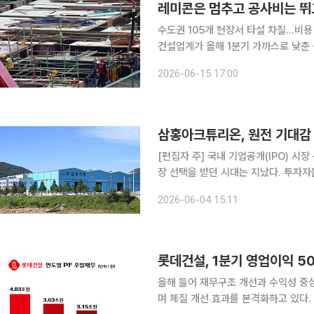
레미콘은 멈추고 공사비는 뛰
수도권 105개 현장서 타설 차질…비용
건설업계가 올해 1분기 가까스로 낮춘 
레미콘 운송거부로 건설현장 공정이 차
2026-06-15 17:00
공사 지연에 따른 추가 비용과 자재비
[편집자 주] 국내 기업공개(IPO) 시
장 선택을 받던 시대는 지났다. 투자
살핀다. 상장을 추진하는 기업들은 거
2026-06-04 15:11
섰다. 본지는 상장을 앞둔 기업의 기술
롯데건설, 1분기 영업이익 5
올해 들어 재무구조 개선과 수익성 중
며 체질 개선 효과를 본격화하고 있다. 