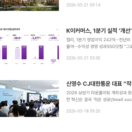
대산업개발은 수주 단계부터 사업지 특성
2026-05-21 09:14
검토하는 관리 시스템을 운영하고 있다고
K이커머스, 1분기 실적 ‘개
컬리, 1분기 영업이익 242억⋯전년비 
줄여⋯수익성 경영 성과SSG닷컴 “그
대 영향으로 영업적자⋯총매출액은 4년 만에 증가세 국내 이커머스 업계
2026-05-21 05:30
갈린 성적표를 받아들었지만, 전반적으로
신영수 CJ대한통운 대표 “작
2026 상반기 타운홀미팅 개최성과 창출하는 역동적 
한 혁신은 결국 ‘작은 성공(Small s
운홀미팅을 통해 미래 성장을 위한 핵심 동
2026-05-18 09:20
시했다. 올해는 휴머노이드 물류 로봇을