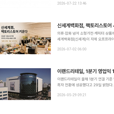
2026-07-22 13:46
개선 흐름을 이어갔다. 하반기에는 AI 
신세계백화점, 팩토리스토어 사
의류·잡화 넘어 소형가전·캐릭터 상품까
세계백화점(신세계)이 자체 오프프라이
편하고 사업 확대에 나선다. 강남점을
2026-07-02 06:00
성 강화에 속도를 낸다
이랜드리테일이 올해 1분기 연결 기준 
흑자 전환에 성공했다고 29일 밝혔다.
196억원 늘어난 221억원을 기록했다. 이랜드리테일의 분기 순이익 흑자 전환은 코로나19 팬데
2026-05-29 09:21
이후 처음으로, 본격적인 실적 회복 