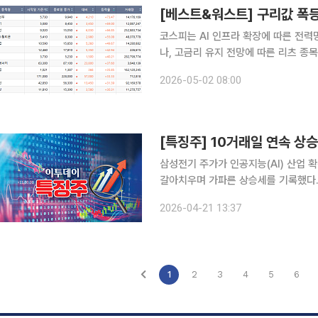
[베스트&워스트] 구리값 폭등
코스피는 AI 인프라 확장에 따른 전력
나, 고금리 유지 전망에 따른 리츠 종
심리를 위축시켰다. 2일 한국거래소에 따르면 이번 주(4월 27~30일) 코스피 지수는 0.24% 내린
2026-05-02 08:00
6598.87에 거래를 
[특징주] 10거래일 연속 상
삼성전기 주가가 인공지능(AI) 산업 
갈아치우며 가파른 상승세를 기록했다. 21일 한국거래소에 따르면 삼성전기는 오후 1시33분 전
래일보다 13.38% 오른 77만1000
2026-04-21 13:37
대 최고가를 경신했으며, 시가총액 역
1
2
3
4
5
6