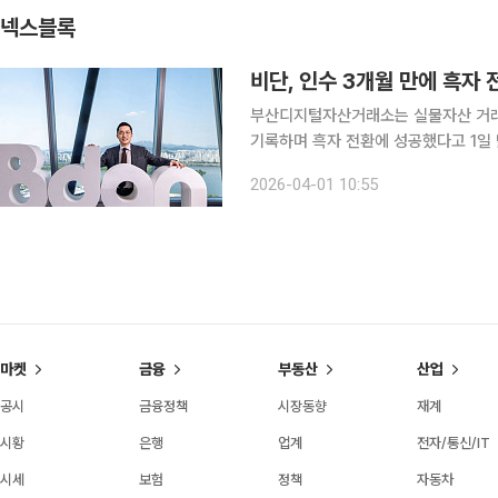
넥스블록
비단, 인수 3개월 만에 흑자
부산디지털자산거래소는 실물자산 거래 
기록하며 흑자 전환에 성공했다고 1일 밝혔다. 비단은 한국금거래소디지털에셋이
거래 플랫폼으로, 부산디지털자산거래소
2026-04-01 10:55
48억9000만원의 영업손실을 기록했
마켓
금융
부동산
산업
공시
금융정책
시장동향
재계
시황
은행
업계
전자/통신/IT
시세
보험
정책
자동차