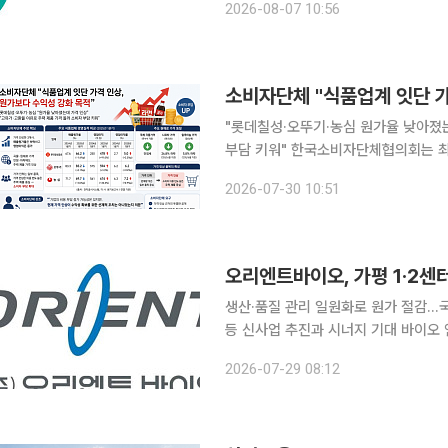
2026-08-07 10:56
주력사업의 경쟁력을 강화하고 주주환원
소비자단체 "식품업계 잇단 가
"롯데칠성·오뚜기·농심 원가율 낮아졌는
부담 키워" 한국소비자단체협의회는 최근 식품업계의 잇따른 가격 인상과 관련해 원가 부담보다 수
익성 강화를 위한 선제적 가격 인상 가능성이 크다고 3
2026-07-30 10:51
기, 농심 등 주요 식품업체의 경영실적
오리엔트바이오, 가평 1·2센
생산·품질 관리 일원화로 원가 절감…국
등 신사업 추진과 시너지 기대 바이오 연구 인프라 전문기업 오리엔트바이오가 경기도 가평 제1·2센
터를 통합 운영 체제로 전환하고 생산성과 수익성 개선에 
2026-07-29 08:12
제2센터의 생산·품질 관리 및 운영 체