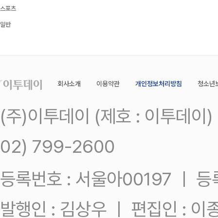
스포츠
일반
회사소개
이용약관
개인정보처리방침
청소년
(주)이투데이 (제호 : 이투데이
02) 799-2600
등록번호 : 서울아00197 ㅣ 등록일
발행인 : 김상우 ㅣ 편집인 : 