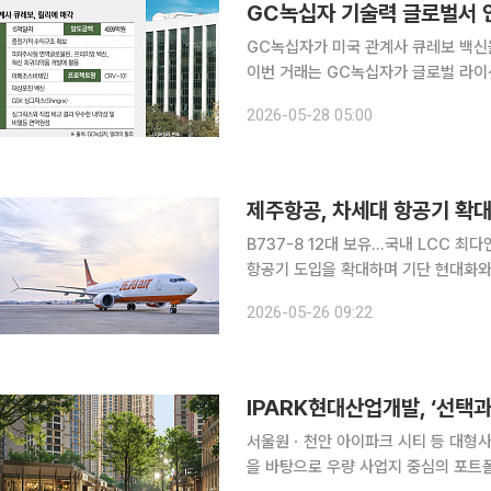
GC녹십자 기술력 글로벌서 인
GC녹십자가 미국 관계사 큐레보 백
이번 거래는 GC녹십자가 글로벌 라이
했다는 점에서 의미가 크다. 27일 본지 취재를 종합하면 GC녹십자는 글로벌 시장에서 혈액 제제
2026-05-28 05:00
‘알리글로’의 자체 상업화 성공에 이어
제주항공, 차세대 항공기 확
B737-8 12대 보유…국내 LCC 최다연료 
항공기 도입을 확대하며 기단 현대화와 
형 항공기 비중을 늘려 비용 절감과 지속가능 
2026-05-26 09:22
은 B737-8 항공기 11·12호기를 잇
IPARK현대산업개발, ‘선택
서울원ㆍ천안 아이파크 시티 등 대형사업 본격화 IPARK현대산업개발이 체계
을 바탕으로 우량 사업지 중심의 포트폴리오