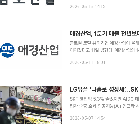
로 풀이된다. 금호건설은 15일 2026년 1분기 연결 기준 매출 4534억원, 영업이익 121억원, 당기
2026-05-15 14:12
순이익 108억원을 기록했다고 밝혔다.
애경산업, 1분기 매출 전년보다
글로벌 토탈 뷰티기업 애경산업이 올해
이어갔다고 11일 밝혔다. 애경산업의 1분기 연결 기준 매출은 1588억원으로 전년 동기 대비 5.1%
늘었다. 다만 영업손익은 16억원 손실
2026-05-11 18:01
순이익은 13
LG유플 ‘나홀로 성장세’…SK
SKT 영업익 5.3% 줄었지만 AIDC
입자 순증 효과 인공지능(AI) 인프라 사업이 통신사 실적을 좌우하는 핵심 축으로 부상했다. SK텔레
콤(SKT)은 해킹 사고 여파로 수익성이
2026-05-07 14:54
이익 5000억원대를 회복했다. 해킹 