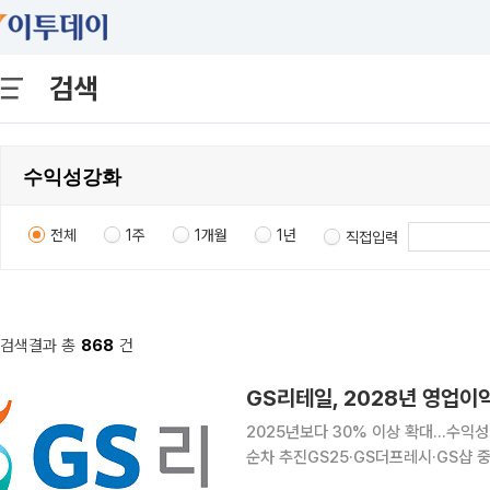
검색
전체
1주
1개월
1년
직접입력
검색결과 총
868
건
GS리테일, 2028년 영업이
2025년보다 30% 이상 확대…수익
순차 추진GS25·GS더프레시·GS샵 중심의 성장 전략 구
3800억원 달성을 목표로 수익성과 자