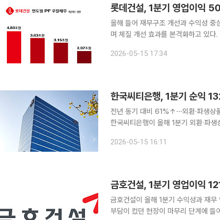
롯데건설, 1분기 영업이익 5
올해 들어 재무구조 개선과 수익성 중
며 체질 개선 효과를 본격화하고 있다. 
타나며 재무 안정성이 한층 강화됐다는 평가다. 15일 금융감독원 전자공시시스
2026-05-15 17:34
설의 올해 1분기 연결 기준 매출액은 1
한국씨티은행, 1분기 순익 1
전년 동기 대비 61%↑⋯외환·파생상
한국씨티은행이 올해 1분기 외환·파생상
기 실적을 달성했다. 소비자금융 단계
2026-05-15 16:11
금호건설, 1분기 영업이익 1
금호건설이 올해 1분기 수익성과 재무 
부담이 컸던 현장이 마무리 단계에 들