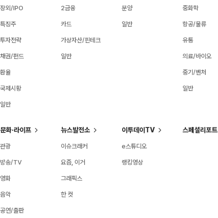
장외/IPO
2금융
분양
중화학
특징주
카드
일반
항공/물류
투자전략
가상자산/핀테크
유통
채권/펀드
일반
의료/바이오
환율
중기/벤처
국제시황
일반
일반
문화·라이프
뉴스발전소
이투데이TV
스페셜리포트
관광
이슈크래커
e스튜디오
방송/TV
요즘, 이거
랭킹영상
영화
그래픽스
음악
한 컷
공연/출판