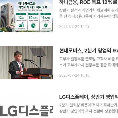
하나금융, ROE 목표 12%
상반기 실적과 기업가치 제고계획 공개CET1 목
을 낸 하나금융그룹이 자기자본이익률(RO
를 초과하는 자본은 주주환원 재원으로
2026-07-24 14:48
지속적인 ROE 제고와 함께 기업가치
현대모비스, 2분기 영업익 9
고부가 전장부품·글로벌 고객사 매출 확대
스가 고부가가치 전장부품 공급 확대와
릿수로 늘렸다. 전동화 시장의 성장세 
2026-07-24 10:16
LG디스플레이, 상반기 영업익
2분기 일회성 비용에 적자 기록하반기 AX 기반
상반기 영업이익 흑자 전환에 성공했다.
자를 기록했지만, 유기발광다이오드(OL