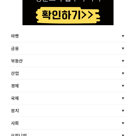
마켓
금융
부동산
산업
경제
국제
정치
사회
오피니언