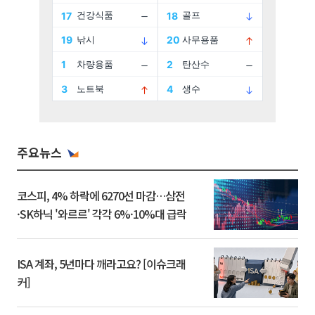
주요뉴스
코스피, 4% 하락에 6270선 마감…삼전
·SK하닉 '와르르' 각각 6%·10%대 급락
ISA 계좌, 5년마다 깨라고요? [이슈크래
커]