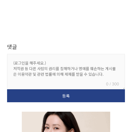
댓글
0 / 300