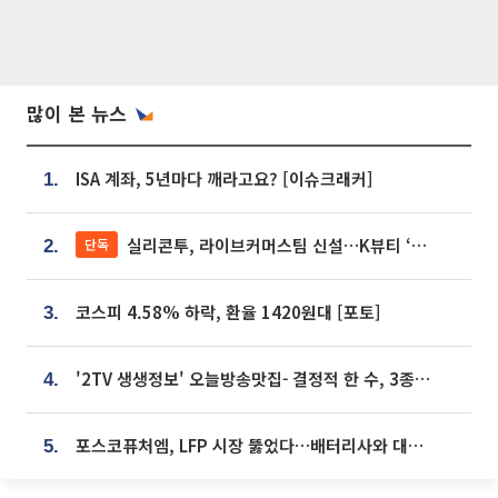
많이 본 뉴스
ISA 계좌, 5년마다 깨라고요? [이슈크래커]
1.
실리콘투, 라이브커머스팀 신설…K뷰티 ‘글로벌 판매망’ 확대[K뷰티 라방戰]
단독
2.
코스피 4.58% 하락, 환율 1420원대 [포토]
3.
'2TV 생생정보' 오늘방송맛집- 결정적 한 수, 3종 메밀면! 메밀 소바 맛집 '의○○○○'
4.
포스코퓨처엠, LFP 시장 뚫었다…배터리사와 대규모 장기 공급 합의
5.