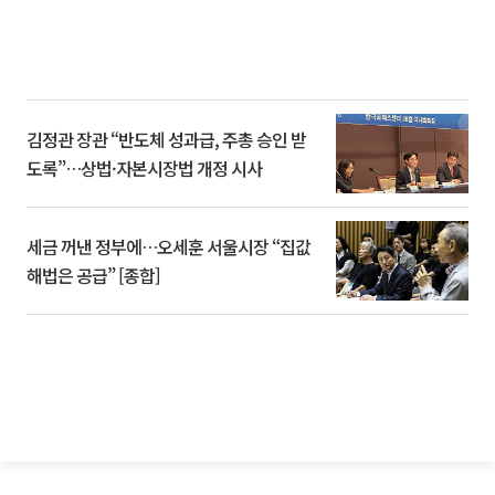
김정관 장관 “반도체 성과급, 주총 승인 받
도록”…상법·자본시장법 개정 시사
세금 꺼낸 정부에…오세훈 서울시장 “집값
해법은 공급” [종합]