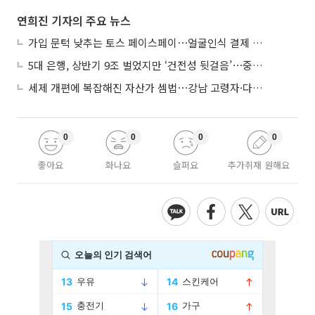
연희진 기자의 주요 뉴스
가입 문턱 낮추는 토스 페이스페이⋯얼굴인식 결제 확산 속도낸다
5대 은행, 상반기 9조 벌었지만 ‘건전성 뒷걸음’⋯중기대출 문턱 높아지나
세제 개편에 복잡해진 자산가 셈법⋯강남 고령자·다주택자 ‘자산재편 고심’
0
0
0
0
좋아요
화나요
슬퍼요
추가취재 원해요