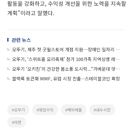
활동을 강화하고, 수익성 개선을 위한 노력을 지속할
계획”이라고 말했다.
관련 뉴스
오뚜기, 제주 첫 굿윌스토어 개점 지원⋯장애인 일자리 창출 발판
오뚜기, ‘스위트홈 요리축제’ 참가 100가족 지역상생 레시피 뽐내
오뚜기 ‘오키친’의 건강한 봄소풍 도시락...“가벼운데 맛있다”
블랙록 토큰화 MMF, 유럽 시장 진출∙∙∙스테이블코인 확장
#오뚜기
#영업이익
#해외매출
#내수시장
#라면