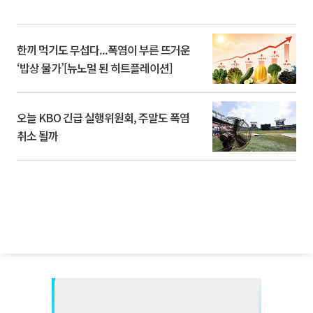
한끼 먹기도 무섭다...폭염이 부른 뜨거운
‘밥상 물가’[뉴노멀 된 히트플레이션]
오늘 KBO 긴급 실행위원회, 주말도 폭염
취소 될까