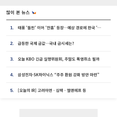
많이 본 뉴스
태풍 '돌핀' 이어 '찬홈' 등장…예상 경로에 한국 '한숨'
1.
급등한 국제 금값…국내 금시세는?
2.
오늘 KBO 긴급 실행위원회, 주말도 폭염취소 될까
3.
삼성전자·SK하이닉스 “주주 환원 강화 방안 마련”
4.
[오늘의 IR] 고려아연ㆍ심텍ㆍ엘앤에프 등
5.