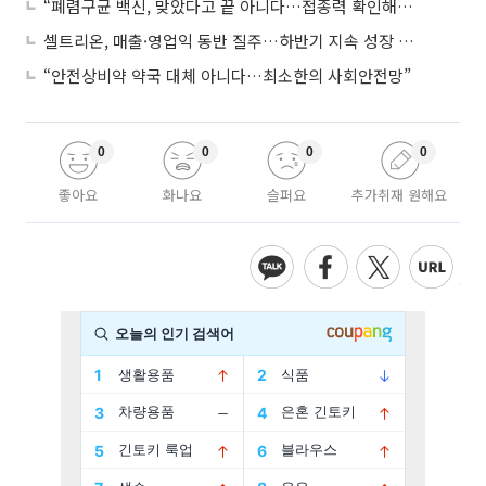
“폐렴구균 백신, 맞았다고 끝 아니다…접종력 확인해야”
셀트리온, 매출·영업익 동반 질주…하반기 지속 성장 전망에 주목
“안전상비약 약국 대체 아니다…최소한의 사회안전망”
0
0
0
0
좋아요
화나요
슬퍼요
추가취재 원해요