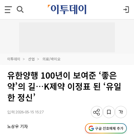
이투데이
산업
의료/바이오
유한양행 100년이 보여준 ‘좋은
약’의 길…K제약 이정표 된 ‘유일
한 정신’
입력 2026-05-15 15:27
노상우 기자
구글 선호매체 추가