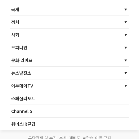
국제
정치
사회
오피니언
문화·라이프
뉴스발전소
이투데이TV
스페셜리포트
Channel 5
위너스IR클럽
무단전재 및 수집, 복사, 재배포, AI학습 이용 금지