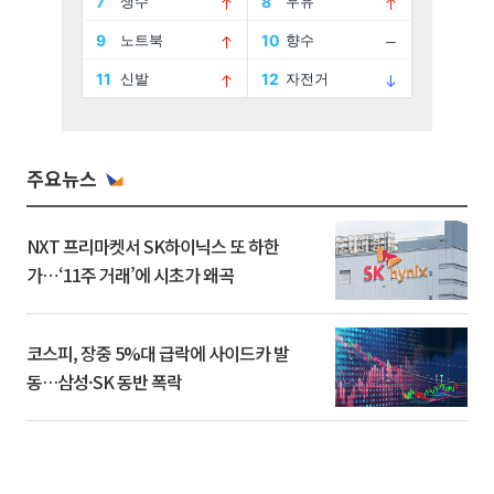
주요뉴스
NXT 프리마켓서 SK하이닉스 또 하한
가⋯‘11주 거래’에 시초가 왜곡
코스피, 장중 5%대 급락에 사이드카 발
동…삼성·SK 동반 폭락