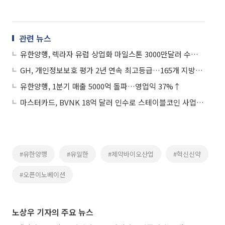
관련 뉴스
유한양행, 렉라자 유럽 상업화 마일스톤 3000만달러 수령…누적 3억달러 넘겨
GH, 개인정보보호 평가 2년 연속 최고등급…165개 지방공기업중 '유일한 S'
유한양행, 1분기 매출 5000억 돌파…영업익 37%↑
마스터카드, BVNK 18억 달러 인수로 스테이블코인 사업 본격 확장
#유한양행
#유일한
#제약바이오산업
#혁신신약
#오픈이노베이션
노상우 기자의 주요 뉴스