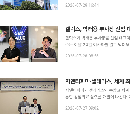
을 기록했다고 28일 공시했다. 전년 동
2026-07-28 16:44
구개발(R&D)에는 매출 대비 12.9%
갤럭스가 박태용 부사장을 신임 대표이사
스는 이달 24일 이사회를 열고 박태용
자대표 체제 전환은 갤럭스의 장기적인 
2026-07-28 08:56
개(IPO)를 체계적으로 준비하기 위한
지엔티파마가 셀레믹스와 손잡고 세계
통합 정밀의료 플랫폼 개발에 나선다. 지엔티파마는 셀레믹스와 '반려견·반려묘 치매 진단을 위한
RNA 바이오마커 발굴 및 차세대염기서
2026-07-27 09:02
계약을 체