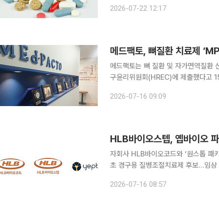
실적 영향은 제한적이라는 분석이 우세
2026-07-22 12:17
메드팩토, 뼈질환 치료제 ‘MP
메드팩토는 뼈 질환 및 자가면역질환 신
구윤리위원회(HREC)에 제출했다고 15일 공시했다. MP2021은 뼈를
성을 유도하는 세포막 단백질 ‘TM4S
2026-07-16 09:09
염, 골다공증 및 암세포의 뼈 전이 등 
HLB바이오스텝, 옙바이오 파
자회사 HLB바이오코드와 ‘원스톱 패키지
초 경구용 질병조절치료제 후보…임상 2상 비임상도 협력 비임
HLB바이오스텝이 자회사와의 협력을 
2026-07-16 08:57
을 성공적으로 지원