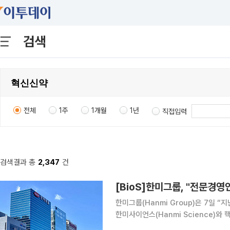
검색
전체
1주
1개월
1년
직접입력
검색결과 총
2,347
건
[BioS]한미그룹, "전문경
한미그룹(Hanmi Group)은 7일
한미사이언스(Hanmi Science)와 핵
지를 통해 혁신적인 성과를 창출하고 있