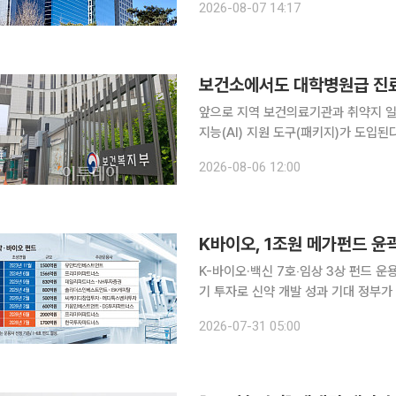
2026-08-07 14:17
회사를 중심으로 생각하고 판단해야 한
보건소에서도 대학병원급 진료
앞으로 지역 보건의료기관과 취약지 
지능(AI) 지원 도구(패키지)가 도입
진다. 정부는 6일 국무총리 주재 제12차 국가정책조정회의에서 보건복지부 등 관계부처가 합동으
2026-08-06 12:00
로 마련한 ‘AI 기본의료 전략’을 확정
K바이오, 1조원 메가펀드 윤
K-바이오·백신 7호‧임상 3상 펀드 운
기 투자로 신약 개발 성과 기대 정부가 추진하는 바이오 정책펀드가 1조원 규모에 가까워지며 국내
바이오 투자 생태계에 새로운 전환점이 
2026-07-31 05:00
화펀드의 운용사가 선정되면서 초기 