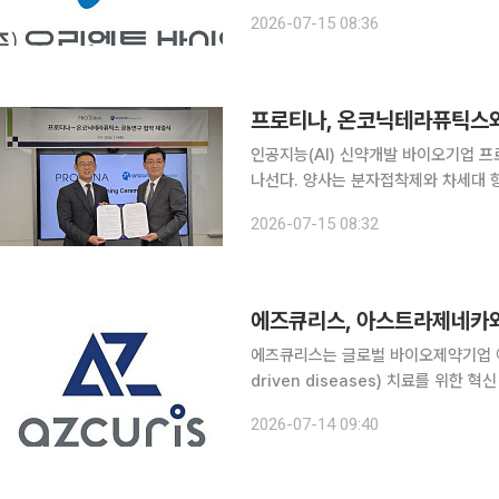
인 오리엔트캄(Orient Cam)과 
2026-07-15 08:36
수탁기관(CRO) 사업의 독점권을 확보
인공지능(AI) 신약개발 바이오기업 
나선다. 양사는 분자접착제와 차세대 
항암제 개발 플랫폼 구축에 협력할 계획이다. 프로티나는 항암 신약개발 기업 온
2026-07-15 08:32
차세대 항암 기전(모달리티) 신약 연
에즈큐리스, 아스트라제네카와
에즈큐리스는 글로벌 바이오제약기업 아
driven diseases) 치료를 위
다고 14일 밝혔다. 양사의 공동연구는 아스트라제네카의 글로벌 연구개발 및 임상개발 역량과 에즈
2026-07-14 09:40
큐리스의 신약발굴 플랫폼 기술을 결합해