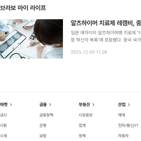
브라보 마이 라이프
알츠하이머 치료제 레캠비, 중
일본 에자이의 알츠하이머병 치료제 ‘레
험 혁신약 목록’에 포함됐다. 중국 국
목록(NRDL) 밖에 있는 고가 혁신 
2025-12-09 11:28
는 장치라는 점에서, 접근성을 넓히는 
마켓
금융
부동산
산업
공시
금융정책
시장동향
재계
시황
은행
업계
전자/통신/IT
시세
보험
정책
자동차