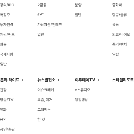
장외/IPO
2금융
분양
중화학
특징주
카드
일반
항공/물류
투자전략
가상자산/핀테크
유통
채권/펀드
일반
의료/바이오
환율
중기/벤처
국제시황
일반
일반
문화·라이프
뉴스발전소
이투데이TV
스페셜리포트
관광
이슈크래커
e스튜디오
방송/TV
요즘, 이거
랭킹영상
영화
그래픽스
음악
한 컷
공연/출판