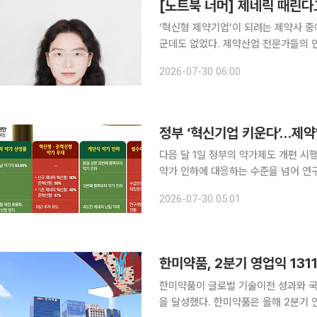
[노트북 너머] 제네릭 때린다
‘혁신형 제약기업’이 되려는 제약사 중
군데도 없었다. 제약산업 전문가들의 
으려는 가장 큰 이유는 제네릭 약가 인
2026-07-30 06:00
목전의 약가 인하를 회피하는 수단일 뿐
다음 달 1일 정부의 약가제도 개편 시
약가 인하에 대응하는 수준을 넘어 연구
화, 인수합병(M&A)까지 사업 구조 
2026-07-30 05:01
산업의 성장 공식을 ‘복제약 중심’에서 
한미약품, 2분기 영업익 131
한미약품이 글로벌 기술이전 성과와 국
을 달성했다. 한미약품은 올해 2분기 연결기준 잠정 실적으로 매출 4672억원, 영업이익 1311억원