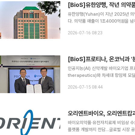
[BioS]유한양행, 작년 의약품매
유한양행(Yuhan)이 지난 2025년
다. 의약품 매출이 1조4000억원을 넘어선 것은 처음으로, 의약품 매출은 지난 2017년 1조원을 돌
파한 뒤 꾸준한 성장세를 유지해 왔다.
2026-07-16 08:23
의 64%를 차지했다. 주력 
[BioS]프로티나, 온코닉과 
인공지능(AI) 신약개발 바이오기업 프로
therapeutics)와 차세대 항암제 
무협약(MOU)을 체결했다고 15일 밝
2026-07-15 08:44
에 속하는 분자접착제(molecular gl
오리엔트바이오, 오리엔트캄과
바이오의약품·유전자치료제 비임상 수요
플랫폼 개발까지 전담…글로벌 시장 공략 본격화 바이오 인프라 전문기업 오