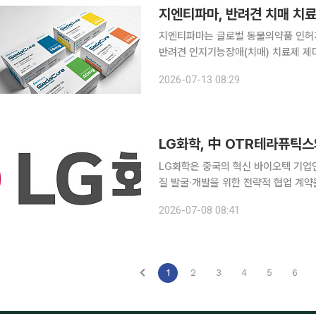
지엔티파마, 반려견 치매 치료
지엔티파마는 글로벌 동물의약품 인허가 전
반려견 인지기능장애(치매) 치료제 제다
결했다고 13일 밝혔다. 크노엘 애니멀 헬스는 유럽, 미국, 일본, 중국 등 세계 주요 시장에서 동물의
2026-07-13 08:29
약품 인허가를 수행하는 글로벌 규제 
LG화학, 中 OTR테라퓨틱
LG화학은 중국의 혁신 바이오텍 기업인 ‘
질 발굴·개발을 위한 전략적 협업 계약을 체결했다고 8일
거점으로 부상 중인 중국에서 OTR 
2026-07-08 08:41
회사의 유망 항암신약 후보물질을 공동
1
2
3
4
5
6