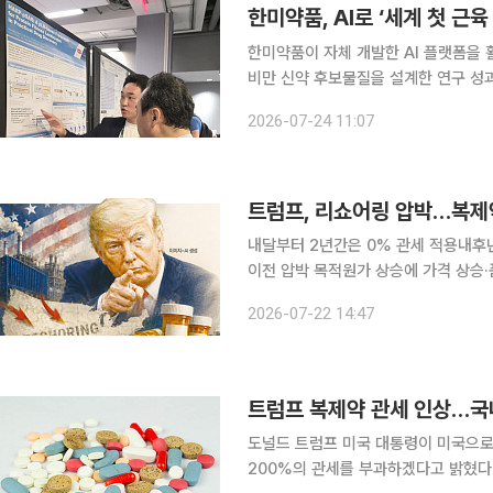
한미약품, AI로 ‘세계 첫 근
한미약품이 자체 개발한 AI 플랫폼을 
비만 신약 후보물질을 설계한 연구 성과
보물질 설계와 임상 개발까지 이어졌다
2026-07-24 11:07
여주는 사례로 평가된다
트럼프, 리쇼어링 압박…복제약
내달부터 2년간은 0% 관세 적용내후년 
이전 압박 목적원가 상승에 가격 상승·품귀 우려 도널드 트럼프 미국 대통령이
국으로 생산 이전) 압박 수단으로 본
2026-07-22 14:47
관세 카드로 압박하면서 이를 피할 방
트럼프 복제약 관세 인상…국
도널드 트럼프 미국 대통령이 미국으로
200%의 관세를 부과하겠다고 밝혔다.