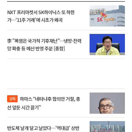
NXT 프리마켓서 SK하이닉스 또 하한
가⋯‘11주 거래’에 시초가 왜곡
李 "폭염은 국가적 기후재난"…냉방·전력
망 확충 등 예산 반영 주문 [종합]
하마스 “네타냐후 합의안 거절, 총
단독
선 앞둔 시간 끌기”
반도체 날개 달고 날았다⋯'역대급' 상반