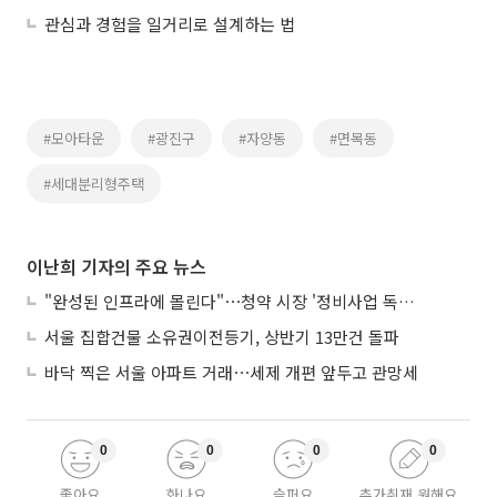
관심과 경험을 일거리로 설계하는 법
#모아타운
#광진구
#자양동
#면목동
#세대분리형주택
이난희 기자의 주요 뉴스
"완성된 인프라에 몰린다"⋯청약 시장 '정비사업 독주' 42배 격차
서울 집합건물 소유권이전등기, 상반기 13만건 돌파
바닥 찍은 서울 아파트 거래⋯세제 개편 앞두고 관망세
0
0
0
0
좋아요
화나요
슬퍼요
추가취재 원해요