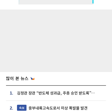
많이 본 뉴스
김정관 장관 “반도체 성과급, 주총 승인 받도록”…상법·자본시장법 개정 시사
1.
중부내륙고속도로서 미상 폭발물 발견
속보
2.