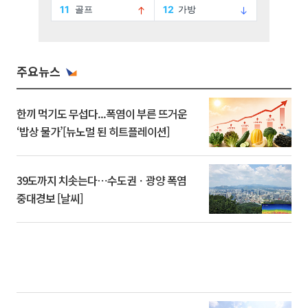
주요뉴스
한끼 먹기도 무섭다...폭염이 부른 뜨거운
‘밥상 물가’[뉴노멀 된 히트플레이션]
39도까지 치솟는다⋯수도권ㆍ광양 폭염
중대경보 [날씨]