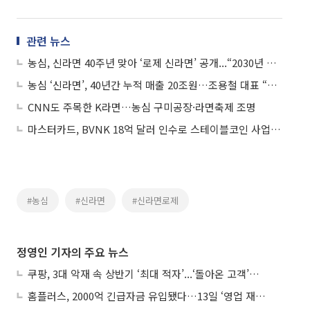
관련 뉴스
농심, 신라면 40주년 맞아 ‘로제 신라면’ 공개...“2030년 매출 7조 시대 열 것”
농심 ‘신라면’, 40년간 누적 매출 20조원…조용철 대표 “해외 매출 60%로 확대”
CNN도 주목한 K라면…농심 구미공장·라면축제 조명
마스터카드, BVNK 18억 달러 인수로 스테이블코인 사업 본격 확장
#농심
#신라면
#신라면로제
정영인 기자의 주요 뉴스
쿠팡, 3대 악재 속 상반기 ‘최대 적자’...‘돌아온 고객’에 수익성 반등 주목
홈플러스, 2000억 긴급자금 유입됐다…13일 ‘영업 재개’