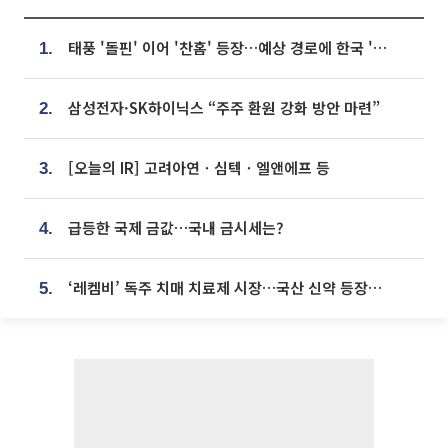
태풍 '돌핀' 이어 '찬홈' 등장…예상 경로에 한국 '한숨'
1.
삼성전자·SK하이닉스 “주주 환원 강화 방안 마련”
2.
[오늘의 IR] 고려아연ㆍ심텍ㆍ엘앤에프 등
3.
급등한 국제 금값…국내 금시세는?
4.
‘레켐비’ 독주 치매 치료제 시장…국산 신약 등장하나
5.