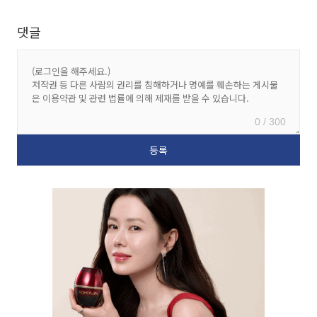
댓글
0 / 300