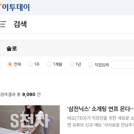
검색
전체
1주
1개월
1년
직접입력
검색결과 총
9,080
건
'삼전닉스' 소개팅 연프 온
테오(TEO)가 직장인을 위한 새로운 소개팅 콘텐츠를 선보인
면 유튜브 신규 예능 '사사로운 만남추구
첫 공개된다. '사만추'는 회사와 회사가 만나는 '회사팅'을 콘셉트로 한 직장인 소개팅 리얼리티다. 바