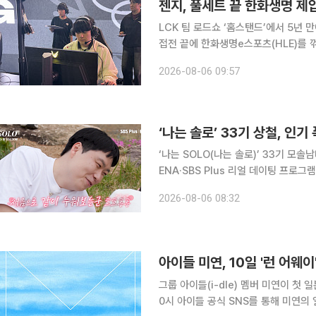
젠지, 풀세트 끝 한화생명 
LCK 팀 로드쇼 ‘홈스탠드’에서 5년
접전 끝에 한화생명e스포츠(HLE)를 꺾
터(KT)에 이어 젠지에도 패한 한화생명
2026-08-06 09:57
는 5일 서울 종로구 치지직 롤파크에서
‘나는 솔로’ 33기 상철, 인
‘나는 SOLO(나는 솔로)’ 33기 모솔남녀
ENA·SBS Plus 리얼 데이팅 프로그
서 33기 ‘모태솔로 특집’이 포문을 열었다. 이날 솔로나라에 가장 먼저 입성한 영수는 
2026-08-06 08:32
에서 “연애 대신 수학과 외국어 공부에
아이들 미연, 10일 '런 어웨
그룹 아이들(i-dle) 멤버 미연이 첫 일본 디지털 싱글
0시 아이들 공식 SNS를 통해 미연의 일