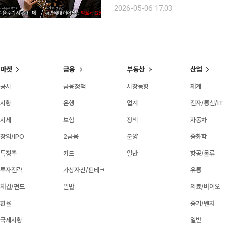
라의 첫 인상을 사실상 트럼펫 한 대가 책임
2026-05-06 17:03
을 앞두고, 헬스장에서 운동을 하던 중
마켓
금융
부동산
산업
공시
금융정책
시장동향
재계
시황
은행
업계
전자/통신/IT
시세
보험
정책
자동차
장외/IPO
2금융
분양
중화학
특징주
카드
일반
항공/물류
투자전략
가상자산/핀테크
유통
채권/펀드
일반
의료/바이오
환율
중기/벤처
국제시황
일반