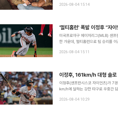
(FLIRTY)'를 발매한다. '플러티'는 새로운 인연이 시작되는 순간의 설렘과 자신감 넘치는 태도를 담
2026-08-04 15:14
은 팝 트랙으로, 서로를 향한 호기심과
'멀티홈런' 폭발 이정후 "자
미국프로야구 메이저리그(MLB) 샌프
한 가운데, 멀티홈런으로 팀 승리를 
서 성공을 이루고 싶다는 뜻을 밝혔다. 샌프란시스코 지역지 ‘샌프란시스코 크로니클’은 4일(한국시
2026-08-04 15:11
이정후, 161㎞/h 대형 솔
이정후(샌프란시스코 자이언츠)가 7경기
㎞/h에 달하는 강한 타구로 우중간 담장을 넘
국시간) 미국 텍사스주 알링턴 글로브
2026-08-04 10:29
(MLB) 텍사스 레인저스와의 원정 경