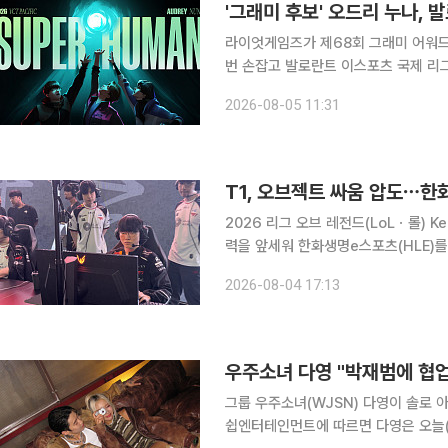
'그래미 후보' 오드리 누나, 
라이엇게임즈가 제68회 그래미 어워드
번 손잡고 발로란트 이스포츠 국제 리그인 VC
임즈는 5대5 대전형 캐릭터 기반 전술 
2026-08-05 11:31
이지 2’ 주제곡 ‘슈퍼휴먼(superHum
T1, 오브젝트 싸움 압도⋯한
2026 리그 오브 레전드(LoLㆍ롤) 
력을 앞세워 한화생명e스포츠(HLE)를 꺾고 승부를 원
1의 2라운드 2세트에서 43분 35초 
2026-08-04 17:13
트스코어 1-1로 균형을 맞추며 승부를
우주소녀 다영 "박재범에 협
그룹 우주소녀(WJSN) 다영이 솔로 아티
쉽엔터테인먼트에 따르면 다영은 오늘(4