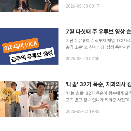
이지인 ‘버드 라이트(Bud Light)’의 마지막 무대에 올랐다. 1
2026-08-03 08:17
테이지, 170여 팀의 아티스
7월 다섯째 주 유튜브 영상 순
지난주 유튜브 주식투자 채널 TOP 5
충격 소문' 2. 신사임당 '삼성 폭락시
총 하루 4500억달러 증가⋯반도체주까지
2026-08-03 07:00
의 하반기 투자 전략' 5. 부읽남TV_
'나솔' 32기 옥순, 치과의
‘나는 솔로’ 32기 옥순이 광수에게 프러포즈를 받았다. 1일 옥순은 
포즈 받고 정숙 언니가 찍어준 사진”이라는 글
꽃다발과 광수의 사진이 붙은 휴대전화
2026-08-02 19:43