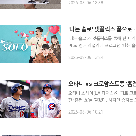
2026-08-06 13:38
쁜 일상 속에서도 진정성 있는 만남을
'나는 솔로' 넷플릭스 품으
'나는 솔로'가 넷플릭스를 통해 전 세계 시청자들과 만난다. 6
Plus 연애 리얼리티 프로그램 '나는 
여 개 국가에서 독점 스트리밍을 시작했
2026-08-06 13:24
오타니 vs 크로암스트롱 '홈
오타니 쇼헤이(LA 다저스)와 피트 
한 ‘홈런 쇼’를 펼쳤다. 하지만 승자
을 질주했고, 다저스는 시즌 첫 6연패 수렁에 빠졌다. 오타니는 6일(
2026-08-06 10:21
카고 리글리필드에서 열린 2026 ML