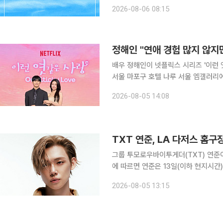
미지를 공개했다. 공개된 이미지는 맑고 푸르른 하늘이 선명하게 펼쳐져 있어 신곡의 분위기를 예상
2026-08-06 08:15
케 한다. 미연의 신곡은 10일 발매될 
정해인 "연애 경험 많지 않
배우 정해인이 넷플릭스 시리즈 '이런 엿
서울 마포구 호텔 나루 서울 엠갤러리
정해인은 "사실 모태솔로를 연기하는 게
2026-08-05 14:08
면 모태솔로는 아니지만 연애 경험이 
TXT 연준, LA 다저스 홈
그룹 투모로우바이투게더(TXT) 연준이 미국 메
에 따르면 연준은 13일(이하 현지시간)
열리는 LA 다저스와 밀워키 브루어스(M
2026-08-05 13:15
는 지난해 방탄소년단(BTS) 뷔, 축구