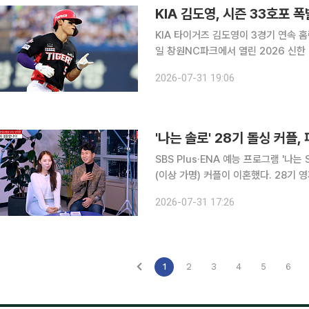
KIA 김도영, 시즌 33호포 
KIA 타이거즈 김도영이 3경기 연속 홈런을
일 창원NC파크에서 열린 2026 신한 
홈런을 쏘아 올렸다. NC 선발 토다 나쓰키의 초구 슬라이더를 받아친 김도영은 타구를 그대로 담장
2026-07-31 19:06
'나는 솔로' 28기 돌싱 커플
SBS Plus·ENA 예능 프로그램 '나는
(이상 가명) 커플이 이혼했다. 28기 영자는 31일 SNS에 "최근 저의 상황에 대해 많은 분께서 걱정
어린 문의와 메시지를 보내주셨다. 한 
2026-07-31 17:26
가 연예인이나 공인은 아니지만, 개인
1
2
3
4
5
6