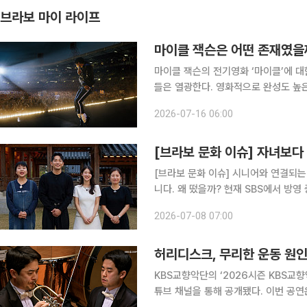
브라보 마이 라이프
마이클 잭슨은 어떤 존재였을
마이클 잭슨의 전기영화 ‘마이클’에 
들은 열광한다. 영화적으로 완성도 높
가 대중의 마음을 파고들기에 충분했다는 뜻이다. 누구나 마이클 잭슨과의 추억
2026-07-16 06:00
일 개봉한 영화 ‘마이클’은 개봉 전부
[브라보 문화 이슈] 자녀보다 
[브라보 문화 이슈] 시니어와 연결되는
니다. 왜 떴을까? 현재 SBS에서 방영 중인 예능 프로그램 '합숙맞선2'는 결혼을 원하는 싱글 남녀
10명과 그들의 어머니 10명이 5박 6
2026-07-08 07:00
방송된 시즌1이 기대 이상의 인기를 
허리디스크, 무리한 운동 원인
KBS교향악단의 ‘2026시즌 KBS교
튜브 채널을 통해 공개됐다. 이번 공연