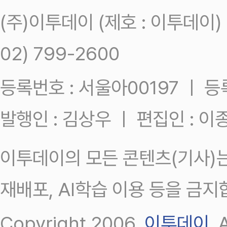
(주)이투데이 (제호 : 이투데이
02) 799-2600
등록번호 : 서울아00197 ㅣ 등록일
발행인 : 김상우 ㅣ 편집인 : 
이투데이의 모든 콘텐츠(기사)는
재배포, AI학습 이용 등을 금지
Copyright 2006.
이투데이
.