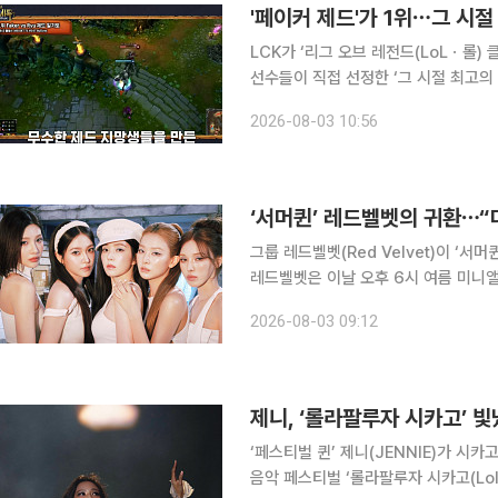
'페이커 제드'가 1위⋯그 시절
LCK가 ‘리그 오브 레전드(LoLㆍ롤)
선수들이 직접 선정한 ‘그 시절 최고의 롤 명장면 TOP
브 채널 영상에서는 추억의 명장면을 돌
2026-08-03 10:56
그룹 레드벨벳(Red Velvet)이 ‘서머퀸’의 화려한 귀
레드벨벳은 이날 오후 6시 여름 미니앨범 '벨벳
레드벨벳의 부드럽고 성숙한 매력을 더한 
2026-08-03 09:12
름 감성을 담은 총 5곡이 수록됐다
제니, ‘롤라팔루자 시카고’ 
‘페스티벌 퀸’ 제니(JENNIE)가 시카고의 밤을 찬란하게
음악 페스티벌 ‘롤라팔루자 시카고(Loll