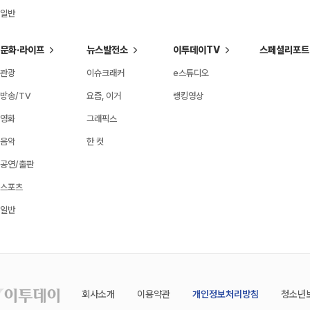
일반
문화·라이프
뉴스발전소
이투데이TV
스페셜리포트
관광
이슈크래커
e스튜디오
방송/TV
요즘, 이거
랭킹영상
영화
그래픽스
음악
한 컷
공연/출판
스포츠
일반
회사소개
이용약관
개인정보처리방침
청소년