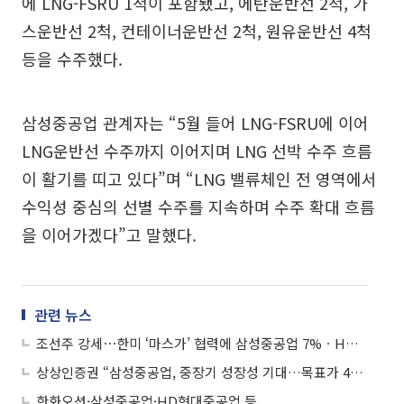
에 LNG-FSRU 1척이 포함됐고, 에탄운반선 2척, 가
스운반선 2척, 컨테이너운반선 2척, 원유운반선 4척
등을 수주했다.
삼성중공업 관계자는 “5월 들어 LNG-FSRU에 이어
LNG운반선 수주까지 이어지며 LNG 선박 수주 흐름
이 활기를 띠고 있다”며 “LNG 밸류체인 전 영역에서
수익성 중심의 선별 수주를 지속하며 수주 확대 흐름
을 이어가겠다”고 말했다.
관련 뉴스
조선주 강세⋯한미 ‘마스가’ 협력에 삼성중공업 7%ㆍHD한국조선해양 6%↑
상상인증권 “삼성중공업, 중장기 성장성 기대…목표가 4만3000원으로 상향”
한화오션·삼성중공업·HD현대중공업 등