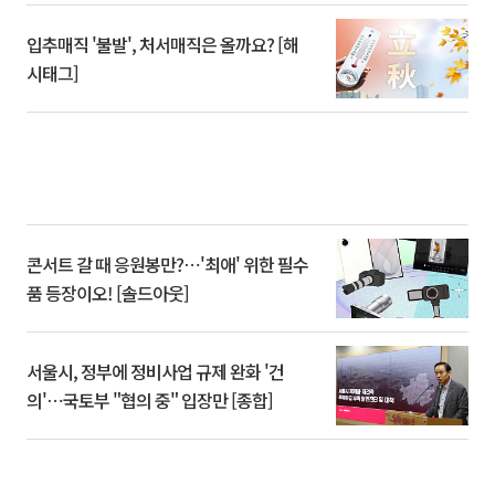
입추매직 '불발', 처서매직은 올까요? [해
시태그]
콘서트 갈 때 응원봉만?⋯'최애' 위한 필수
품 등장이오! [솔드아웃]
서울시, 정부에 정비사업 규제 완화 '건
의'⋯국토부 "협의 중" 입장만 [종합]