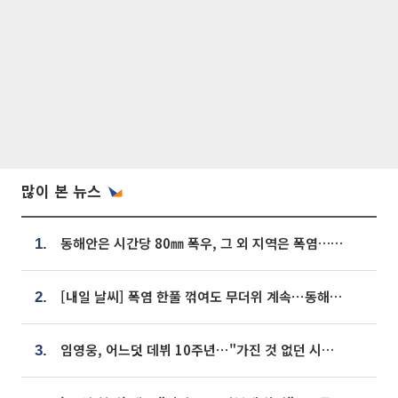
많이 본 뉴스
동해안은 시간당 80㎜ 폭우, 그 외 지역은 폭염…‘극과 극 날씨’
1.
[내일 날씨] 폭염 한풀 꺾여도 무더위 계속⋯동해안 이틀 연속 비
2.
임영웅, 어느덧 데뷔 10주년⋯"가진 것 없던 시절, 내 앞엔 20명의 팬뿐"
3.