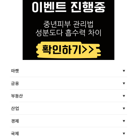
마켓
금융
부동산
산업
경제
국제