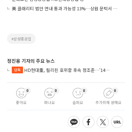
美 클래리티 법안 연내 통과 가능성 13%…상원 문턱서 제동
#삼성중공업
정진용 기자의 주요 뉴스
HD현대重, 필리핀 호위함 후속 정조준…‘14척+α’ 싹쓸이 노린다
단독
0
0
0
0
좋아요
화나요
슬퍼요
추가취재 원해요