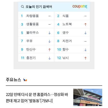
주요뉴스
22일 만에 다시 문 연 홈플러스…정상화 바
쁜데 재고 없어 ‘발동동’[가보니]