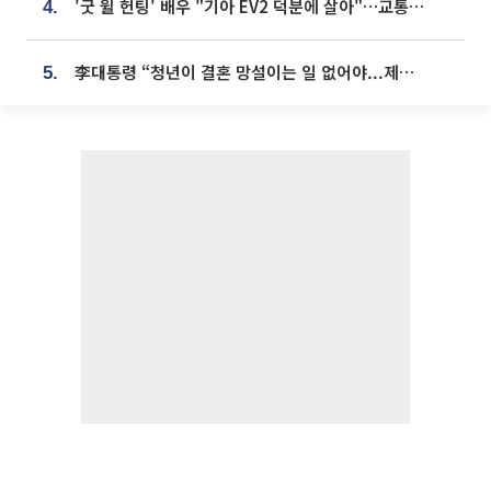
'굿 윌 헌팅' 배우 "기아 EV2 덕분에 살아"…교통사고 후 안전성 극찬
4.
李대통령 “청년이 결혼 망설이는 일 없어야...제도상 불이익 조사”
5.