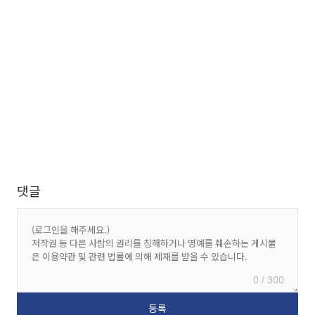
댓글
0 / 300