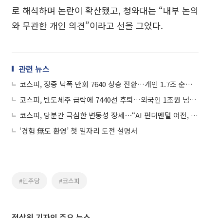
로 해석하며 논란이 확산됐고, 청와대는 “내부 논의
와 무관한 개인 의견”이라고 선을 그었다.
관련 뉴스
코스피, 장중 낙폭 만회 7640 상승 전환…개인 1.7조 순매수
코스피, 반도체주 급락에 7440선 후퇴…외국인 1조원 넘게 순매도
코스피, 당분간 극심한 변동성 장세⋯“AI 펀더멘털 여전, ‘조정 시 매수’ 유효”
‘경험 無도 환영’ 첫 일자리 도전 설명서
#민주당
#코스피
정상원 기자의 주요 뉴스