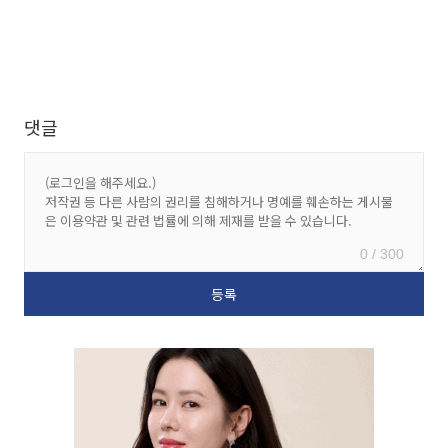
댓글
0 / 300