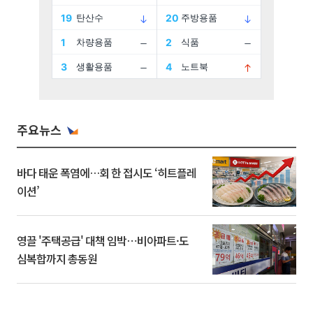
주요뉴스
바다 태운 폭염에…회 한 접시도 ‘히트플레
이션’
영끌 '주택공급' 대책 임박⋯비아파트·도
심복합까지 총동원