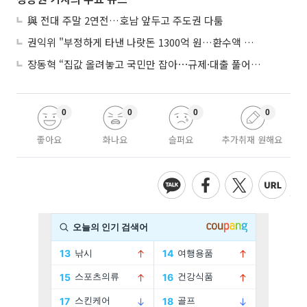
與 전대 주말 2연전…호남 앞두고 주도권 다툼
권익위 "부정하게 타낸 나랏돈 1300억 원…환수액 역대 최대"
장동혁 “집값 올려놓고 국민만 잡아⋯규제·대출 풀어야”
0
0
0
0
좋아요
화나요
슬퍼요
추가취재 원해요