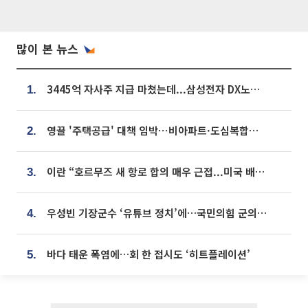
많이 본 뉴스
3445억 자사주 지급 마쳤는데...삼성전자 DX노조, 뒤늦은 '떼쓰기 집회'
1.
영끌 '주택공급' 대책 임박⋯비아파트·도심복합까지 총동원
2.
이란 “호르무즈 새 항로 합의 매우 근접...미국 배상 먼저”
3.
우성빈 기장군수 ‘유튜브 정치’에…국민의힘 군의원들 집단 반발
4.
바다 태운 폭염에…회 한 접시도 ‘히트플레이션’
5.