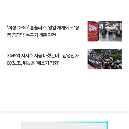
‘회생 D-3주’ 홈플러스, 영업 재개에도 ‘상
품 공급망’ 복구가 생존 관건
3445억 자사주 지급 마쳤는데...삼성전자
DX노조, 뒤늦은 '떼쓰기 집회'