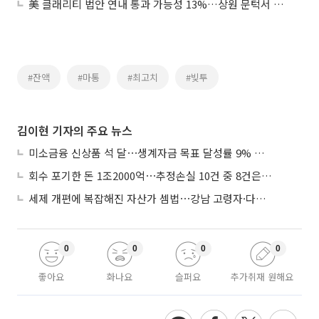
美 클래리티 법안 연내 통과 가능성 13%…상원 문턱서 제동
#잔액
#마통
#최고치
#빚투
김이현 기자의 주요 뉴스
미소금융 신상품 석 달⋯생계자금 목표 달성률 9% 그쳐
회수 포기한 돈 1조2000억⋯추정손실 10건 중 8건은 기업대출
세제 개편에 복잡해진 자산가 셈법⋯강남 고령자·다주택자 ‘자산재편 고심’
0
0
0
0
좋아요
화나요
슬퍼요
추가취재 원해요