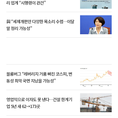
리 업계 “시행령이 관건”
與 “세제개편안 다양한 목소리 수렴…이달
말 정리 가능성”
블룸버그 “레버리지 거품 빠진 코스피, 변
동성 최악 국면 지났을 가능성”
영업익으로 이자도 못 낸다…건설 한계기
업 5년 새 62→173곳