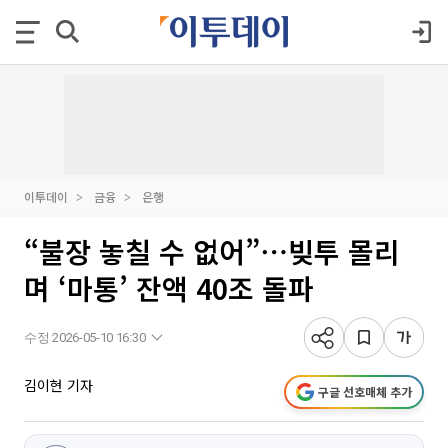
이투데이
금융
은행
“불장 놓칠 수 없어”⋯빚투 몰리
며 ‘마통’ 잔액 40조 돌파
수정 2026-05-10 16:30
김이현 기자
구글 선호매체 추가