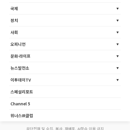
국제
정치
사회
오피니언
문화·라이프
뉴스발전소
이투데이TV
스페셜리포트
Channel 5
위너스IR클럽
무단전재 및 수집, 복사, 재배포, AI학습 이용 금지