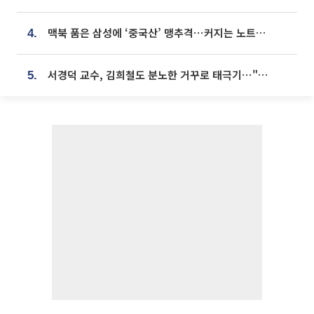
맥북 품은 삼성에 ‘중국산’ 맹추격⋯커지는 노트북 OLED 시장
4.
서경덕 교수, 김희철도 분노한 거꾸로 태극기⋯"엉터리는 아냐, 아쉬울 뿐"
5.