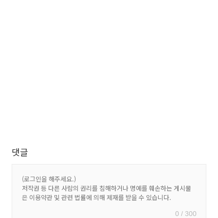
댓글
0 / 300