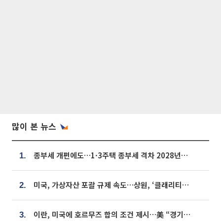
많이 본 뉴스
종부세 개편에도…1·3주택 종부세 격차 2028년부터 확대
1.
미국, 가상자산 포괄 규제 속도…상원, ‘클래리티법’ 9월 절차투표 추진
2.
이란, 미국에 호르무즈 합의 조건 제시…美 “경기 아직 안 끝나” [종합]
3.