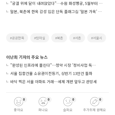
"궁궐 위에 달이 내려앉았다"…수원 화성행궁, 5월부터 밤 9시 반까지 문 연다
말본, 북촌에 한옥 감성 입은 단독 플래그십 ‘말본 가옥’ 오픈
#공공한옥
#밤마실
#북촌
#서촌
#서울시
이난희 기자의 주요 뉴스
"완성된 인프라에 몰린다"⋯청약 시장 '정비사업 독주' 42배 격차
서울 집합건물 소유권이전등기, 상반기 13만건 돌파
바닥 찍은 서울 아파트 거래⋯세제 개편 앞두고 관망세
0
0
0
0
좋아요
화나요
슬퍼요
추가취재 원해요