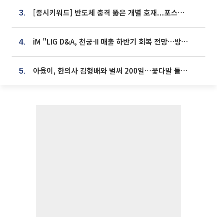
[증시키워드] 반도체 충격 뚫은 개별 호재...포스코퓨처엠·에코프로·한화솔루션 '눈길'
3.
iM "LIG D&A, 천궁-II 매출 하반기 회복 전망…방산 톱픽 유지"
4.
아옳이, 한의사 김형배와 벌써 200일⋯꽃다발 들고 "프러포즈 아냐"
5.