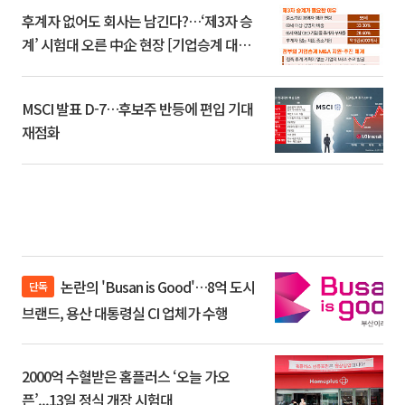
후계자 없어도 회사는 남긴다?…‘제3자 승
계’ 시험대 오른 中企 현장 [기업승계 대전
환]
MSCI 발표 D-7…후보주 반등에 편입 기대
재점화
논란의 'Busan is Good'…8억 도시
단독
브랜드, 용산 대통령실 CI 업체가 수행
2000억 수혈받은 홈플러스 ‘오늘 가오
픈’...13일 정식 개장 시험대