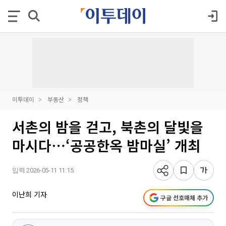
이투데이
부동산
정책
서촌의 밤을 걷고, 북촌의 달빛을
마시다⋯‘공공한옥 밤마실’ 개최
입력 2026-05-11 11:15
이난희 기자
구글 선호매체 추가