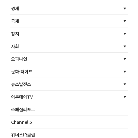
경제
국제
정치
사회
오피니언
문화·라이프
뉴스발전소
이투데이TV
스페셜리포트
Channel 5
위너스IR클럽