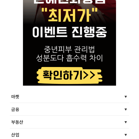
마켓
금융
부동산
산업