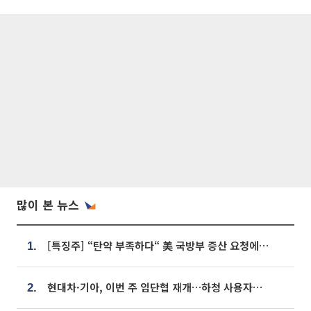
많이 본 뉴스
[특징주] “탄약 부족하다“ 美 국방부 증산 요청에⋯국내 방산주 급등세
1.
현대차·기아, 이번 주 임단협 재개…하청 사용자성 재심도 ‘변수’
2.