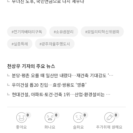
무너진 노후, 국민연금으로 다시 세우다
#전기차배터리구독
#소유권분리
#모빌리티혁신위원회
#실증특례
#광주자율주행도시
천상우 기자의 주요 뉴스
분당·평촌 오를 때 일산만 내렸다…재건축 기대감도 ‘무색’
우미건설 톱20 진입…효성·쌍용도 ‘껑충’
현대건설, 아파트·토건·건축 1위…산업·환경설비는 삼성E&A
0
0
0
0
좋아요
화나요
슬퍼요
추가취재 원해요