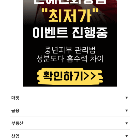
마켓
금융
부동산
산업