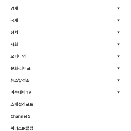
경제
국제
정치
사회
오피니언
문화·라이프
뉴스발전소
이투데이TV
스페셜리포트
Channel 5
위너스IR클럽