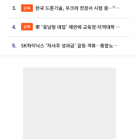
한국 드론기술, 우크라 전장서 시험 중…“스타트업 여러 곳 참여”
단독
3.
李 ‘호남형 대입’ 제안에 교육청·지역대학 서·논술형 입시 연계 '착수'
단독
4.
SK하이닉스 ‘자사주 성과급’ 갈등 격화…통합노조 출범 움직임
5.