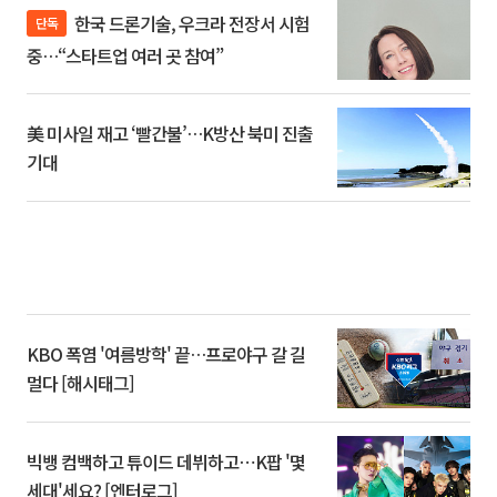
한국 드론기술, 우크라 전장서 시험
단독
중…“스타트업 여러 곳 참여”
美 미사일 재고 ‘빨간불’…K방산 북미 진출
기대
KBO 폭염 '여름방학' 끝…프로야구 갈 길
멀다 [해시태그]
빅뱅 컴백하고 튜이드 데뷔하고⋯K팝 '몇
세대'세요? [엔터로그]