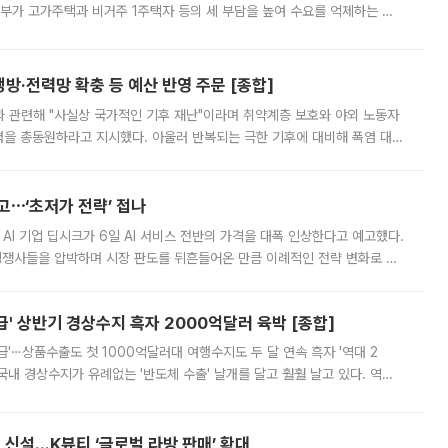
정부가 고가주택과 비거주 1주택자 등의 세 부담을 높여 수요를 억제하는 카
키울 것이라며 세금이 아닌 공급이 근본적인 처방이라고 전면 반박했다.
방·전력망 확충 등 예산 반영 주문 [종합]
과 관련해 "사실상 국가적인 기후 재난"이라며 취약계층 보호와 야외 노동자
정력을 총동원하라고 지시했다. 아울러 반복되는 극한 기후에 대비해 폭염 대응
영하는 방안도 검토하라고 주문했다. 이 대통령은 이날 폭염·가뭄 대
예고⋯‘초저가 전략’ 접나
 AI 기업 딥시크가 6일 AI 서비스 전반의 가격을 대폭 인상한다고 예고했다.
 경쟁사들을 압박하며 시장 판도를 뒤흔들어온 만큼 이례적인 전략 변화로 평
 이날 공지를 통해 구체적인 인상 폭은 공개하지 않았지만 상당한 수
' 상반기 경상수지 흑자 2000억달러 육박 [종합]
급'⋯상품수출도 첫 1000억달러대 여행수지도 두 달 연속 흑자 '역대 2
국내 경상수지가 유례없는 '반도체 수출' 날개를 달고 훨훨 날고 있다. 역대
경상수지 뿐 아니라 상반기 경상수지 흑자도 2000억달러에 근접하며 사상 최
신설…K뷰티 ‘글로벌 라방 판매’ 확대