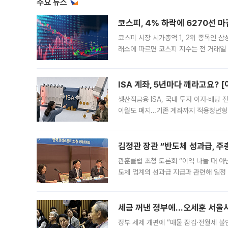
주요 뉴스
코스피, 4% 하락에 6270선 마
코스피 시장 시가총액 1, 2위 종목인 
래소에 따르면 코스피 지수는 전 거래일 대
1.81% 내린 6478.75에 출발한 코
다. 이날 오전
ISA 계좌, 5년마다 깨라고요? 
생산적금융 ISA, 국내 투자 이자·배당
이월도 폐지…기존 계좌까지 적용청년형 
는 5년마다 계좌를 해지하라는 건가요?”
편을
김정관 장관 “반도체 성과급, 
관훈클럽 초청 토론회 “이익 나눌 때 아
도체 업계의 성과급 지급과 관련해 일정
최근 상법·자본시장법 개정으로 기업 지
세금 꺼낸 정부에…오세훈 서울시장
정부 세제 개편에 “매물 잠김·전월세 불