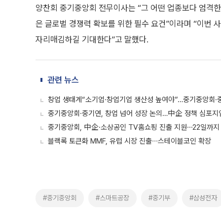
양찬회 중기중앙회 전무이사는 “그 어떤 업종보다 엄격
은 글로벌 경쟁력 확보를 위한 필수 요건”이라며 “이번 
자리매김하길 기대한다”고 말했다.
관련 뉴스
창업 생태계“소기업·창업기업 생산성 높여야”…중기중앙회·중
중기중앙회·중기연, 창업 넘어 성장 논의…中企 정책 심포지
중기중앙회, 中企·소상공인 TV홈쇼핑 진출 지원⋯22일까지
블랙록 토큰화 MMF, 유럽 시장 진출∙∙∙스테이블코인 확장
#중기중앙회
#스마트공장
#중기부
#삼성전자