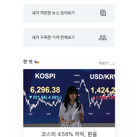
내가 저장한 뉴스 모아보기
내가 구독한 기자 전체보기
한 컷
코스피 4.58% 하락, 환율