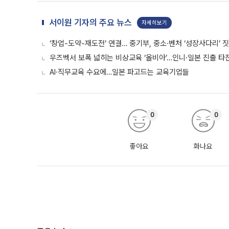
서이원 기자의 주요 뉴스
자세히보기
‘창업-도약-재도전’ 연결… 중기부, 중소·벤처 ‘성장사다리’ 
우즈벡서 보폭 넓히는 비상교육 ‘올비아’…인니·일본 진출 타
AI·직무교육 수요에…일본 파고드는 교육기업들
0
0
좋아요
화나요