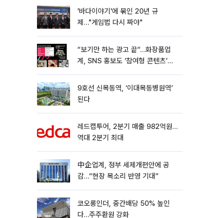
'바다이야기'에 묶인 20년 규
제…"게임법 다시 짜야"
“보기만 하는 광고 끝“…화장품업
계, SNS 홍보도 ‘참여형 콘텐츠’로
변모[K뷰티 라방戰]
9호선 신목동역, ‘이대목동병원역’
된다
레드캡투어, 2분기 매출 982억원…
역대 2분기 최대
中企업계, 정부 세제개편안에 공
감…“현장 목소리 반영 기대”
코오롱인더, 중간배당 50% 높인
다…주주환원 강화