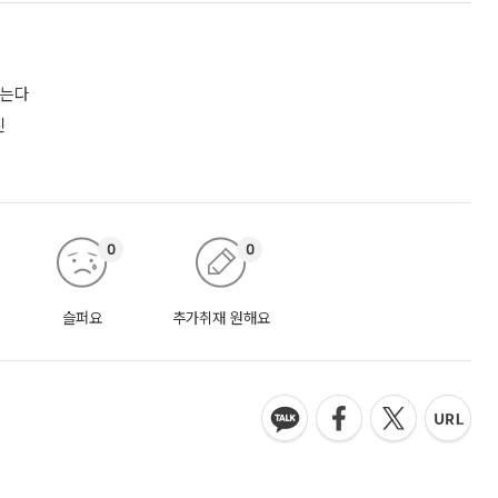
짓는다
진
0
0
슬퍼요
추가취재 원해요