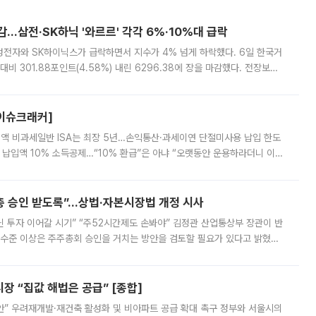
감…삼전·SK하닉 '와르르' 각각 6%·10%대 급락
삼성전자와 SK하이닉스가 급락하면서 지수가 4% 넘게 하락했다. 6일 한국거
비 301.88포인트(4.58%) 내린 6296.38에 장을 마감했다. 전장보다
스피는 장중 한때 6550.94까지 오르기도 했으나 6238.32까지 밀리기도 했
[이슈크래커]
 전액 비과세일반 ISA는 최장 5년…손익통산·과세이연 단절미사용 납입 한도
납입액 10% 소득공제…“10% 환급”은 아냐 “오랫동안 운용하라더니 이제
 ‘만능 절세 통장’으로 불리는 개인종합자산관리계좌(ISA)가 두 갈래로 개
주총 승인 받도록”…상법·자본시장법 개정 시사
닌 투자 이어갈 시기” “주52시간제도 손봐야” 김정관 산업통상부 장관이 반
 수준 이상은 주주총회 승인을 거치는 방안을 검토할 필요가 있다고 밝혔다.
배구조와 주주권 강화 논의가 이어지는 가운데, 핵심 연구인력에 대한
 “집값 해법은 공급” [종합]
안” 우려재개발·재건축 활성화 및 비아파트 공급 확대 촉구 정부와 서울시의