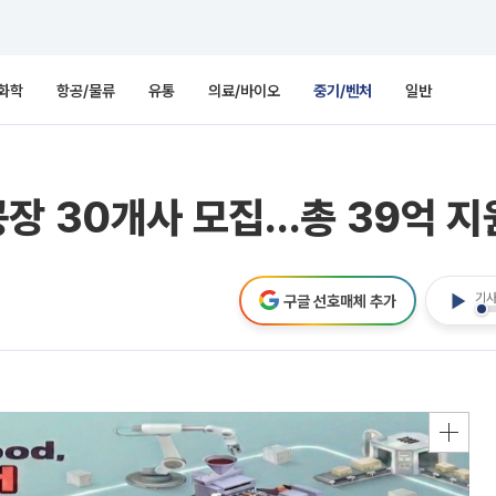
화학
항공/물류
유통
의료/바이오
중기/벤처
일반
장 30개사 모집…총 39억 지
기사
구글 선호매체 추가