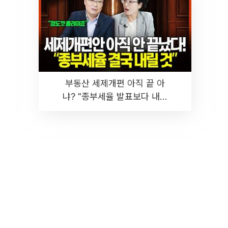
부동산 세제개편 아직 끝 아
냐? "종부세율 발표보다 내릴
것" 장기거주·양도세 전망 I 집
땅지성 I 김인만, 진미윤