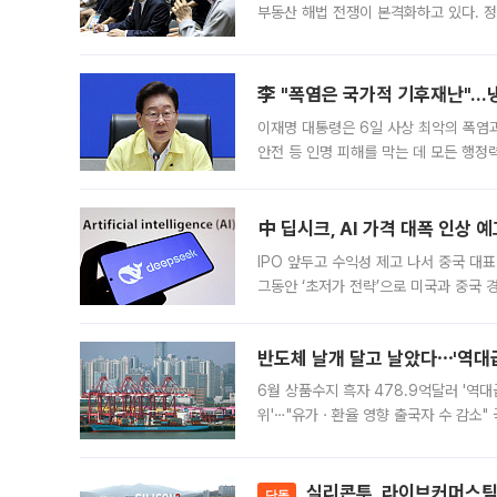
부동산 해법 전쟁이 본격화하고 있다. 
드를 꺼내자 서울시는 전·월세 부담만 
李 "폭염은 국가적 기후재난"…냉
이재명 대통령은 6일 사상 최악의 폭염
안전 등 인명 피해를 막는 데 모든 행
인프라 확충 계획을 내년도 예산안에 반
中 딥시크, AI 가격 대폭 인상 
IPO 앞두고 수익성 제고 나서 중국 대표
그동안 ‘초저가 전략’으로 미국과 중국
가된다. 블룸버그통신에 따르면 딥시크는
반도체 날개 달고 날았다⋯'역대급
6월 상품수지 흑자 478.9억달러 '역대
위'⋯"유가ㆍ환율 영향 출국자 수 감소" 
급 수출 호조가 매달 이어지면서 6월 
대 기
실리콘투, 라이브커머스팀 
단독