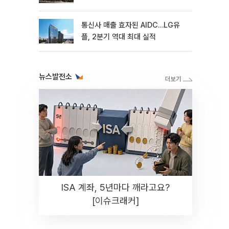
통신사 매출 효자된 AIDC…LG유
플, 2분기 역대 최대 실적
뉴스발전소
ISA 계좌, 5년마다 깨라고요?
[이슈크래커]