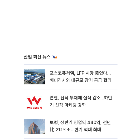
산업 최신 뉴스
포스코퓨처엠, LFP 시장 뚫었다…
배터리사와 대규모 장기 공급 합의
웹젠, 신작 부재에 실적 감소…하반
기 신작 마케팅 강화
보령, 상반기 영업익 440억, 전년
比 21.1%↑…반기 역대 최대