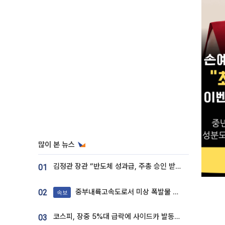
많이 본 뉴스
김정관 장관 “반도체 성과급, 주총 승인 받도록”…상법·자본시장법 개정 시사
01
중부내륙고속도로서 미상 폭발물 발견
02
속보
코스피, 장중 5%대 급락에 사이드카 발동…삼성·SK 동반 폭락
03