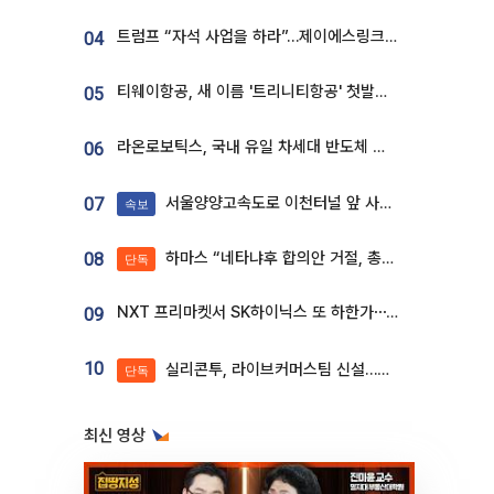
트럼프 “자석 사업을 하라”…제이에스링크, 비중국 영구자석 공급망 구축 속도
04
티웨이항공, 새 이름 '트리니티항공' 첫발…SSC 전략 본격화
05
라온로보틱스, 국내 유일 차세대 반도체 공정 로봇 개발 ‘고객사 테스트 진행’
06
서울양양고속도로 이천터널 앞 사고 발생
07
속보
하마스 “네타냐후 합의안 거절, 총선 앞두고 시간 끌기”
08
단독
NXT 프리마켓서 SK하이닉스 또 하한가⋯‘11주 거래’에 시초가 왜곡
09
10
실리콘투, 라이브커머스팀 신설…K뷰티 ‘글로벌 판매망’ 확대[K뷰티 라방戰]
단독
최신 영상