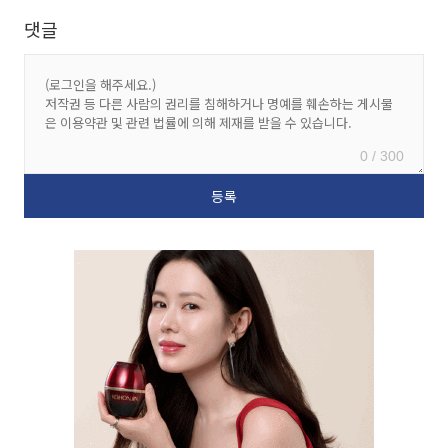
댓글
0 / 300