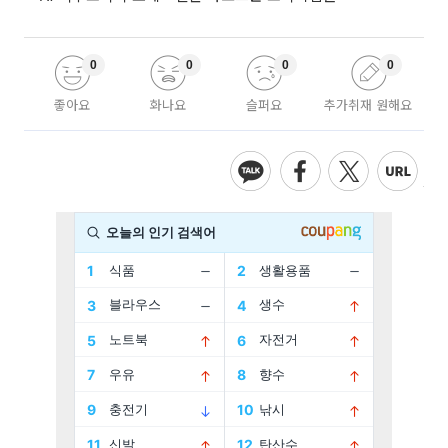
0
0
0
0
좋아요
화나요
슬퍼요
추가취재 원해요