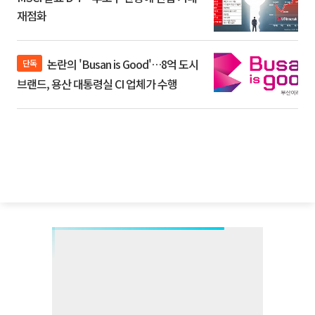
재점화
논란의 'Busan is Good'…8억 도시
단독
브랜드, 용산 대통령실 CI 업체가 수행