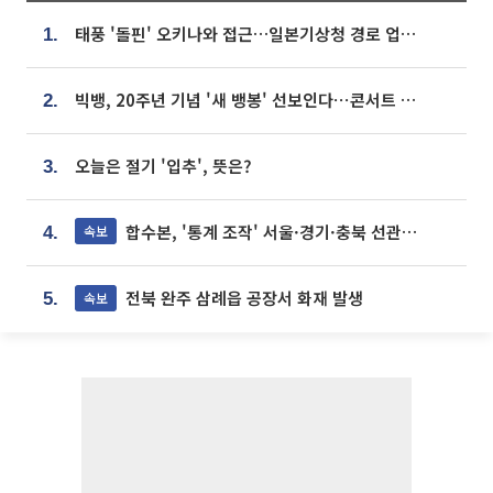
태풍 '돌핀' 오키나와 접근…일본기상청 경로 업데이트
1.
빅뱅, 20주년 기념 '새 뱅봉' 선보인다⋯콘서트 앞두고 팝업 개최
2.
오늘은 절기 '입추', 뜻은?
3.
합수본, '통계 조작' 서울·경기·충북 선관위 등 추가 압수수색
속보
4.
전북 완주 삼례읍 공장서 화재 발생
속보
5.