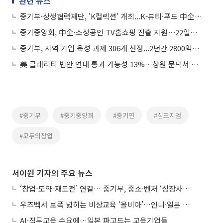
관련 뉴스
중기부·상생협력재단, 'K컬렉션' 개최...K-뷰티·푸드 中企 50개사 日 진출 지원
중기중앙회, 中企·소상공인 TV홈쇼핑 진출 지원⋯22일까지 접수
중기부, 지역 기업 육성 과제 306개 선정...2년간 2800억원 투입
美 클래리티 법안 연내 통과 가능성 13%…상원 문턱서 제동
#중기부
#중기중앙회
#중기연
#심포지엄
#모두의창업
서이원 기자의 주요 뉴스
‘창업-도약-재도전’ 연결… 중기부, 중소·벤처 ‘성장사다리’ 짓는다
우즈벡서 보폭 넓히는 비상교육 ‘올비아’…인니·일본 진출 타진
AI·직무교육 수요에…일본 파고드는 교육기업들