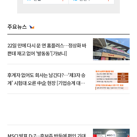
주요뉴스
22일 만에 다시 문 연 홈플러스…정상화 바
쁜데 재고 없어 ‘발동동’[가보니]
후계자 없어도 회사는 남긴다?…‘제3자 승
계’ 시험대 오른 中企 현장 [기업승계 대전
환]
MSCI 발표 D-7…후보주 반등에 편입 기대