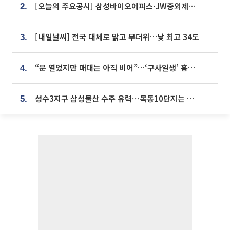
[오늘의 주요공시] 삼성바이오에피스·JW중외제약·한미반도체·SK바이오사이언스 등
2.
[내일날씨] 전국 대체로 맑고 무더위…낮 최고 34도
3.
“문 열었지만 매대는 아직 비어”…‘구사일생’ 홈플러스, 정상화 시험대[르포]
4.
성수3지구 삼성물산 수주 유력⋯목동10단지는 현대건설 단독 응찰
5.