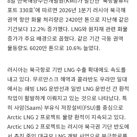
8일 한국해양수산개발원(KMI)가 발간한 ‘북방물류리
포트 330호’에 따르면 2026년 1분기 러시아 북극해
권역 항만 화물 처리량은 2420만 톤으로 지난해 같은
기간보다 12.2% 증가했다. LNG와 원자재 관련 화물
증가가 주요 배경으로 꼽혔다. 같은 기간 극동 권역
물동량도 6020만 톤으로 10.6% 늘었다.
러시아는 북극항로 기반 LNG 수출 확대에도 속도를
내고 있다. 무르만스크 해역과 콜라반도 우라만 일대
에서는 쇄빙 LNG 운반선과 일반 LNG 운반선 간 환적
작업이 활발하게 이뤄지고 있는 것으로 나타났다. 특
히 사암(Saam) 부유식 저장설비(FSU)를 중심으로
Arctic LNG 2 프로젝트 물량 환적이 지속되고 있다.
Arctic LNG 2 프로젝트는 러시아 북극권 기단 반도에
서 추진 중인 대규모 LNG 개발 사업으로 북극항로를