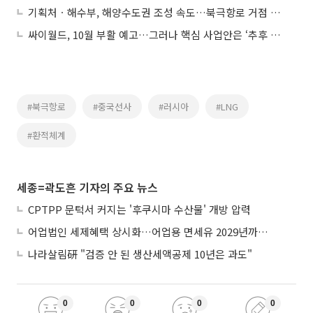
기획처ㆍ해수부, 해양수도권 조성 속도…북극항로 거점 전략 본격화
싸이월드, 10월 부활 예고…그러나 핵심 사업안은 ‘추후 공개’
#북극항로
#중국선사
#러시아
#LNG
#환적체계
세종=곽도흔 기자의 주요 뉴스
CPTPP 문턱서 커지는 '후쿠시마 수산물' 개방 압력
어업법인 세제혜택 상시화…어업용 면세유 2029년까지 연장
나라살림硏 "검증 안 된 생산세액공제 10년은 과도"
0
0
0
0