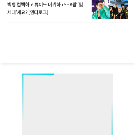
빅뱅 컴백하고 튜이드 데뷔하고⋯K팝 '몇
세대'세요? [엔터로그]