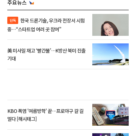
주요뉴스
한국 드론기술, 우크라 전장서 시험
단독
중…“스타트업 여러 곳 참여”
美 미사일 재고 ‘빨간불’…K방산 북미 진출
기대
KBO 폭염 '여름방학' 끝…프로야구 갈 길
멀다 [해시태그]