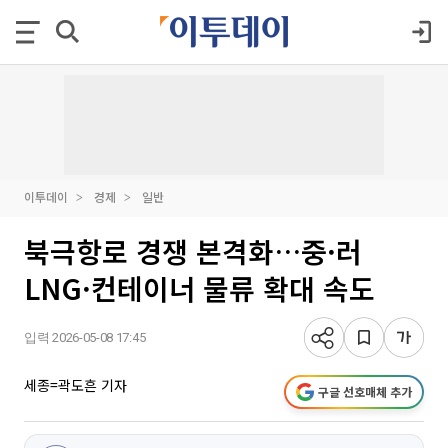
이투데이
경제
일반
북극항로 경쟁 본격화…중·러
LNG·컨테이너 물류 확대 속도
입력 2026-05-08 17:45
세종=곽도흔 기자
구글 선호매체 추가