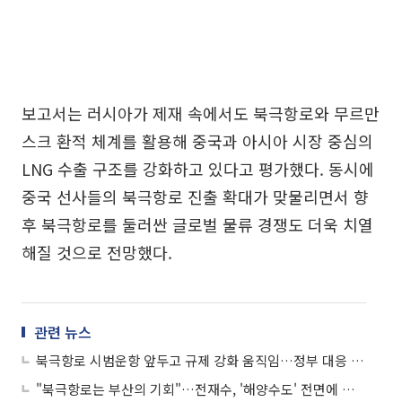
보고서는 러시아가 제재 속에서도 북극항로와 무르만
스크 환적 체계를 활용해 중국과 아시아 시장 중심의
LNG 수출 구조를 강화하고 있다고 평가했다. 동시에
중국 선사들의 북극항로 진출 확대가 맞물리면서 향
후 북극항로를 둘러싼 글로벌 물류 경쟁도 더욱 치열
해질 것으로 전망했다.
관련 뉴스
북극항로 시범운항 앞두고 규제 강화 움직임…정부 대응 전략 '시급'
"북극항로는 부산의 기회"…전재수, '해양수도' 전면에 걸고 정책 승부수