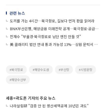
관련 뉴스
도끼를 가는 4시간…북극항로, 길보다 먼저 판을 읽어라
BNK부산은행, 해양금융 미래전략 공개…북극항로·공급망 재편 겨냥
전재수 "부울경·북극항로로 남단 엔진 만들 것"
美 클래리티 법안 연내 통과 가능성 13%…상원 문턱서 제동
#북극항로
#해양수도권
#부산항
#시범운항
#해양수산부
세종=곽도흔 기자의 주요 뉴스
나라살림硏 "검증 안 된 생산세액공제 10년은 과도"