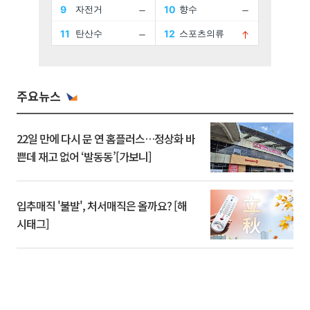
주요뉴스
22일 만에 다시 문 연 홈플러스…정상화 바
쁜데 재고 없어 ‘발동동’[가보니]
입추매직 '불발', 처서매직은 올까요? [해
시태그]