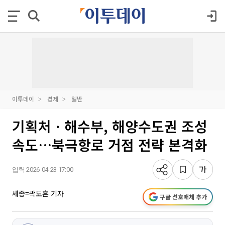
이투데이
경제
일반
기획처ㆍ해수부, 해양수도권 조성
속도…북극항로 거점 전략 본격화
입력 2026-04-23 17:00
세종=곽도흔 기자
구글 선호매체 추가