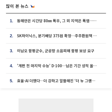
많이 본 뉴스
동해안은 시간당 80㎜ 폭우, 그 외 지역은 폭염…‘극과 극 날씨’
1.
SK하이닉스, 분기배당 375원 확정…주주환원책 9월로 앞당겨 발표
2.
이남오 함평군수, 군공항 소음피해 함평 보상 요구
3.
'개편 전 마지막 수능' D-100⋯남은 기간 성적 올릴 전략은
4.
효율·AI 더했다…더 강하고 알뜰해진 ‘더 뉴 그랜저 하이브리드’ [ET의 모빌리티]
5.