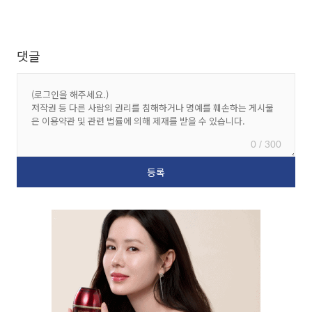
댓글
0 / 300