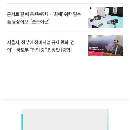
콘서트 갈 때 응원봉만?⋯'최애' 위한 필수
품 등장이오! [솔드아웃]
서울시, 정부에 정비사업 규제 완화 '건
의'⋯국토부 "협의 중" 입장만 [종합]