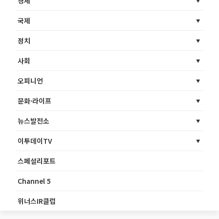
경제
국제
정치
사회
오피니언
문화·라이프
뉴스발전소
이투데이TV
스페셜리포트
Channel 5
위너스IR클럽