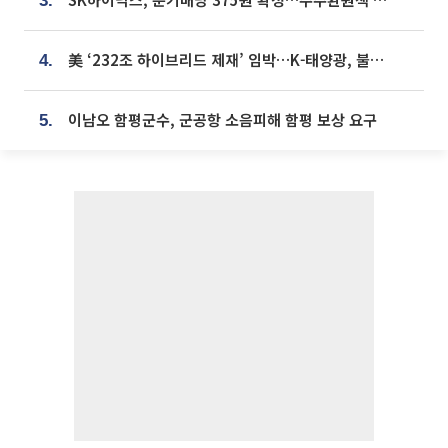
3.
美 ‘232조 하이브리드 제재’ 임박…K-태양광, 불확실성 털고 날개 다나
4.
이남오 함평군수, 군공항 소음피해 함평 보상 요구
5.