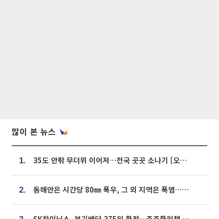
많이 본 뉴스
35도 안팎 무더위 이어져…전국 곳곳 소나기 [오늘 날씨]
1.
동해안은 시간당 80㎜ 폭우, 그 외 지역은 폭염…‘극과 극 날씨’
2.
SK하이닉스, 분기배당 375원 확정…주주환원책 9월로 앞당겨 발표