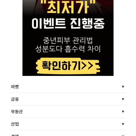
마켓
금융
부동산
산업