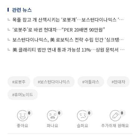
관련 뉴스
목줄 잡고 개 산책시키는 ‘로봇개’…보스턴다이나믹스 ‘스팟’, 제미나이 탑재
‘로봇주’로 바뀐 현대차…“PER 20배면 90만원”
보스턴다이나믹스, 美 로보틱스 전략 수립 민간 ‘싱크탱크’ 참여
美 클래리티 법안 연내 통과 가능성 13%…상원 문턱서 제동
#로봇주
#보스턴다이나믹스
#아틀라스
#현대차
#휴머노이드
0
0
0
0
좋아요
화나요
슬퍼요
추가취재 원해요