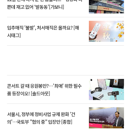
쁜데 재고 없어 ‘발동동’[가보니]
입추매직 '불발', 처서매직은 올까요? [해
시태그]
콘서트 갈 때 응원봉만?⋯'최애' 위한 필수
품 등장이오! [솔드아웃]
서울시, 정부에 정비사업 규제 완화 '건
의'⋯국토부 "협의 중" 입장만 [종합]