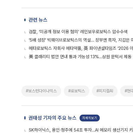
관련 뉴스
검찰, ‘미공개 정보 이용 혐의’ 레인보우로보틱스 압수수색
‘5배 성장’ 빅웨이브로보틱스의 역설… 장부엔 흑자, 지갑은
메타로보틱스 자회사 메타약품, 英 파이낸셜타임즈 ‘2026 
美 클래리티 법안 연내 통과 가능성 13%…상원 문턱서 제동
#보스턴다이나믹스
#로보틱스
#피지컬AI
#현
권태성 기자의 주요 뉴스
자세히보기
SK하이닉스, 용인·청주에 54조 투자…AI 메모리 생산기지 