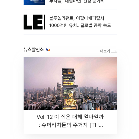
부자들, ‘내집마련’ 신청 증가세
블루엘리펀트, 어펄마캐피탈서
1000억원 유치…글로벌 공략 속도
뉴스발전소
Vol. 12 이 집은 대체 얼마일까
: 슈퍼리치들의 주거지 [THE
RARE]