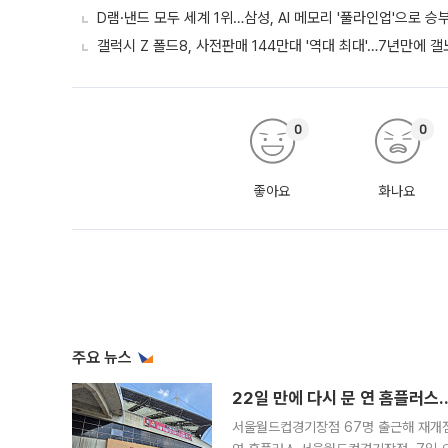
D램·낸드 모두 세계 1위…삼성, AI 메모리 '풀라인업'으로 승
갤럭시 Z 폴드8, 사전판매 144만대 '역대 최대'…7년만에 갤
0
0
좋아요
화나요
주요 뉴스
22일 만에 다시 문 연 홈플러스
서울월드컵경기장점 67명 출근해 재개점 