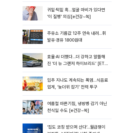
모빌리티]
귀밑·턱밑 혹…얼굴 마비가 있다면
‘이 질병’ 의심[e건강~쏙]
주유소 기름값 12주 연속 내려…휘
발유·경유 1800원대
효율·AI 더했다…더 강하고 알뜰해
진 ‘더 뉴 그랜저 하이브리드’ [ET의
모빌리티]
입추 지나도 계속되는 폭염…식음료
업계, ‘늦더위 잡기’ 전력 투구
여름철 마른기침, 냉방병‧감기 아닌
천식일 수도 [e건강~쏙]
‘집도 코칭 받으며 산다’…월급쟁이