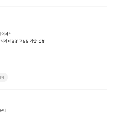
 마이너스
아시아·태평양 고성장 기업’ 선정
대차
키운다