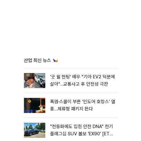
산업 최신 뉴스
'굿 윌 헌팅' 배우 "기아 EV2 덕분에
살아"…교통사고 후 안전성 극찬
폭염·스콜이 부른 ‘인도어 호캉스’ 열
풍…체류형 패키지 뜬다
"전동화에도 입힌 안전 DNA" 전기
플래그십 SUV 볼보 'EX90' [ET의