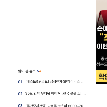
많이 본 뉴스
[베스트&워스트] 삼성전자·SK하이닉스 밀린 한 주…상상인증권은 85% 급등
01
35도 안팎 무더위 이어져…전국 곳곳 소나기 [오늘 날씨]
02
03
[주간증시전망] 다음주 코스피 6000~7000⋯“外人 수급은 정책이 변수”