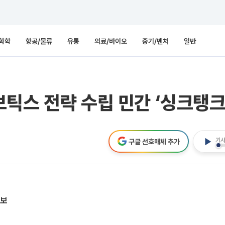
화학
항공/물류
유통
의료/바이오
중기/벤처
일반
틱스 전략 수립 민간 ‘싱크탱크
기사
구글 선호매체 추가
확보