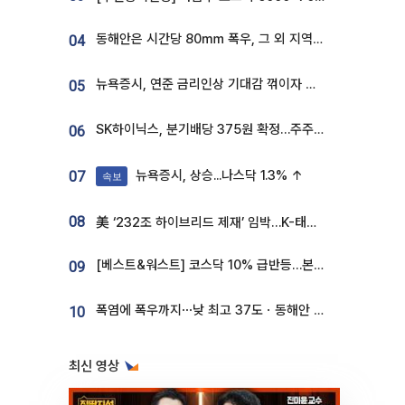
동해안은 시간당 80㎜ 폭우, 그 외 지역은 폭염…‘극과 극 날씨’
04
뉴욕증시, 연준 금리인상 기대감 꺾이자 상승...S&P500 사상 최고치 [종합]
05
SK하이닉스, 분기배당 375원 확정…주주환원책 9월로 앞당겨 발표
06
뉴욕증시, 상승...나스닥 1.3% ↑
07
속보
08
美 ‘232조 하이브리드 제재’ 임박…K-태양광, 불확실성 털고 날개 다나
[베스트&워스트] 코스닥 10% 급반등…본느, 최대주주 변경 기대에 270% 폭등
09
폭염에 폭우까지⋯낮 최고 37도ㆍ동해안 강한 비 [날씨]
10
최신 영상