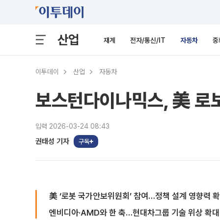
산업
재계
전자/통신/IT
자동차
중
이투데이
산업
자동차
보스턴다이나믹스, 美 로보
입력 2026-03-24 08:43
권태성 기자
구독
美 ‘로봇 국가안보위원회’ 참여…정책 설계 영향력 
엔비디아·AMD와 한 축…현대차그룹 기술 위상 확대