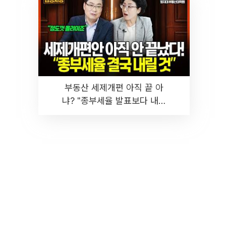
부동산 세제개편 아직 끝 아
냐? "종부세율 발표보다 내릴
것" 장기거주·양도세 전망 I 집
땅지성 I 김인만, 진미윤