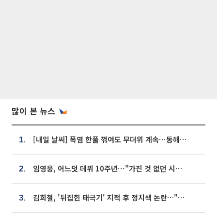
많이 본 뉴스
[내일 날씨] 폭염 한풀 꺾여도 무더위 계속⋯동해안 이틀 연속 비
1.
임영웅, 어느덧 데뷔 10주년⋯"가진 것 없던 시절, 내 앞엔 20명의 팬뿐"
2.
김희철, '뒤집힌 태극기' 지적 후 정치색 논란…"좌우 떠나 우리나라 국기"
3.