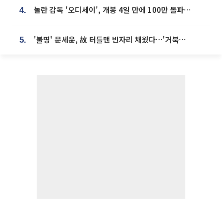
놀란 감독 '오디세이', 개봉 4일 만에 100만 돌파⋯'왕사남' 보다 빠르다
4.
'불명' 문세윤, 故 터틀맨 빈자리 채웠다…'거북이' 눈물의 최종 우승
5.