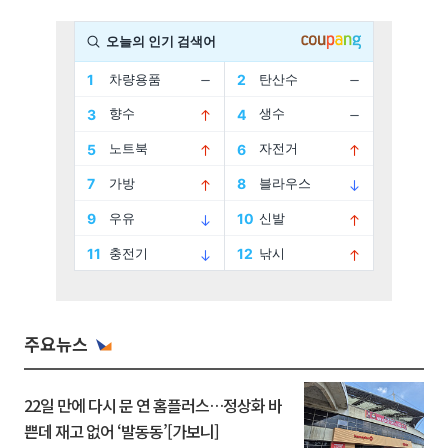
주요뉴스
22일 만에 다시 문 연 홈플러스…정상화 바
쁜데 재고 없어 ‘발동동’[가보니]