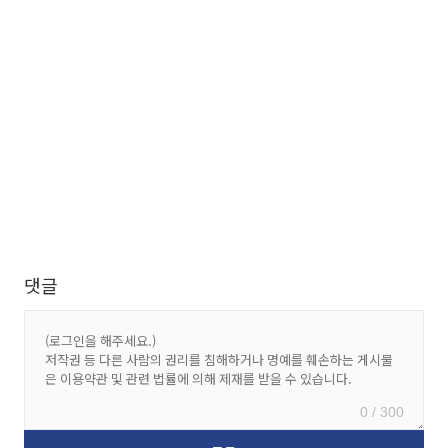
댓글
0 / 300