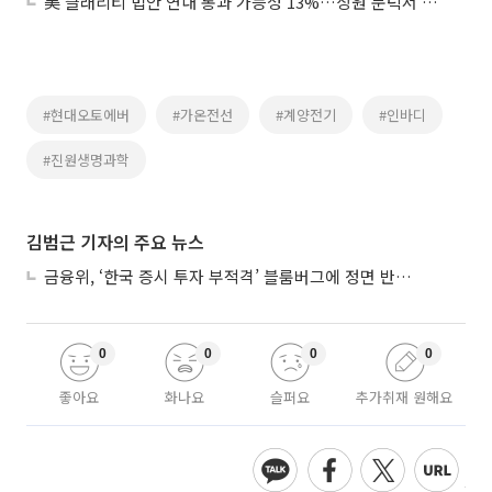
美 클래리티 법안 연내 통과 가능성 13%…상원 문턱서 제동
#현대오토에버
#가온전선
#계양전기
#인바디
#진원생명과학
김범근 기자의 주요 뉴스
금융위, ‘한국 증시 투자 부적격’ 블룸버그에 정면 반박…“근거 불분명”
0
0
0
0
좋아요
화나요
슬퍼요
추가취재 원해요