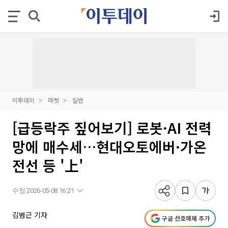
이투데이
마켓
일반
[급등락주 짚어보기] 로봇·AI 전력
망에 매수세…현대오토에버·가온
전선 등 '上'
수정 2026-05-08 16:21
김범근 기자
구글 선호매체 추가