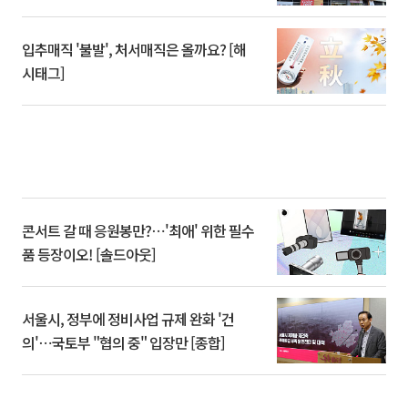
입추매직 '불발', 처서매직은 올까요? [해
시태그]
콘서트 갈 때 응원봉만?⋯'최애' 위한 필수
품 등장이오! [솔드아웃]
서울시, 정부에 정비사업 규제 완화 '건
의'⋯국토부 "협의 중" 입장만 [종합]