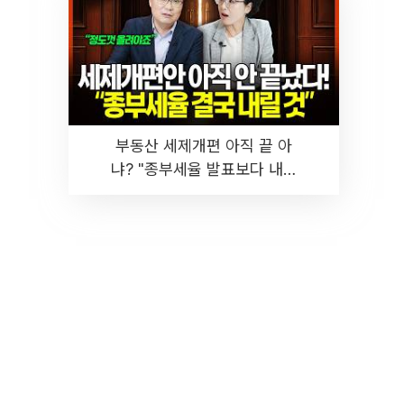
부동산 세제개편 아직 끝 아
냐? "종부세율 발표보다 내릴
것" 장기거주·양도세 전망 I 집
땅지성 I 김인만, 진미윤