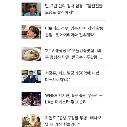
던, 3년 만의 컴백 심경⋯"불완전한
모습도 솔직하게"
더보이즈 선우, 영훈 이어 개인 활동
돌입⋯앳에어리어와 전속계약
'2TV 생생정보' 오늘방송맛집- 배
우 강성진 단골! 쌀국수ㆍ푸팟퐁 커
리 맛집 '블○○○'
서장훈, 서초 빌딩 450억에 내놨
다⋯시세차익은
WNBA 박지현, 5분 출전 무득점⋯
LA는 미네소타 꺾고 승리
차인표 "동생 구강암 투병…떠나보
낼 때 가장 힘들었다”