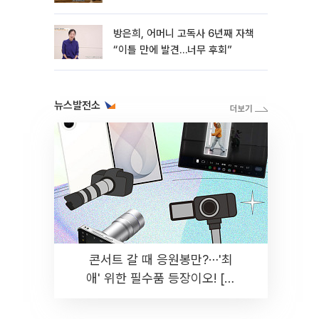
방은희, 어머니 고독사 6년째 자책
“이틀 만에 발견…너무 후회”
뉴스발전소
콘서트 갈 때 응원봉만?⋯'최
애' 위한 필수품 등장이오! [솔
드아웃]