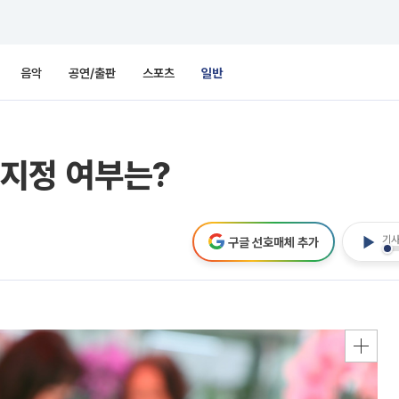
음악
공연/출판
스포츠
일반
지정 여부는?
기사
구글 선호매체 추가