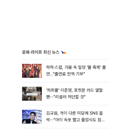
문화·라이프 최신 뉴스
하하·스컬, 가뭄 속 밀양 '물 축제' 출
연…"출연료 전액 기부"
'차쥐뿔' 이준영, 포켓몬 카드 열혈
팬⋯"리셀러 처단할 것"
김규원, 격이 다른 미담에 SNS 들
썩⋯"아이 속옷 빨고 졸업식도 참
석"