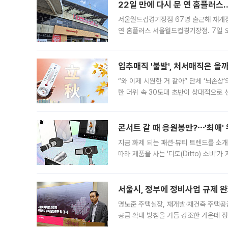
22일 만에 다시 문 연 홈플러스
서울월드컵경기장점 67명 출근해 재개점 
연 홈플러스 서울월드컵경기장점. 7일 
우유, 과일 같은 신선식품이 차근차근 자
입추매직 '불발', 처서매직은 올
“와 이제 시원한 거 같아” 단체 ‘뇌손상
한 더위 속 30도대 초반이 상대적으로
지역에 있었습니다. 7월 말에는 서풍과
콘서트 갈 때 응원봉만?⋯'최애'
지금 화제 되는 패션·뷰티 트렌드를 소개
따라 제품을 사는 '디토(Ditto) 소비
어디일까요? 아이돌 콘서트 시작을 기다
서울시, 정부에 정비사업 규제 완화
명노준 주택실장, 재개발·재건축 주택공
공급 확대 방침을 거듭 강조한 가운데 정
면 반박하고 나섰다. 명노준 서울시 주택