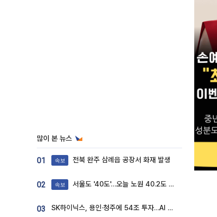
많이 본 뉴스
전북 완주 삼례읍 공장서 화재 발생
01
속보
서울도 '40도'…오늘 노원 40.2도 기록
02
속보
SK하이닉스, 용인·청주에 54조 투자…AI 메모리 생산기지 키운다
03