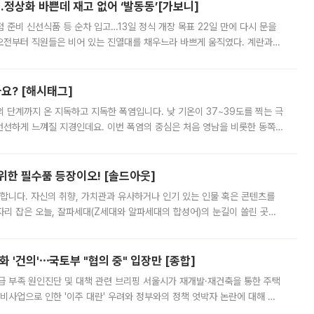
…정상화 바쁜데 재고 없어 ‘발동동’[가보니]
준비 신선식품 등 순차 입고…13일 정식 개장 목표 22일 만에 다시 문을
오전부터 직원들은 비어 있는 진열대를 채우느라 바쁘게 움직였다. 계란과
리를 잡기 시작했지만, 매장 곳곳엔 여전히 텅 빈 매대가 먼저 눈에 들어왔
까요? [해시태그]
’의 단계까지 온 지독하고 지독한 폭염입니다. 낮 기온이 37~39도를 찍는 극
 선선하게 느껴질 지경인데요. 이번 폭염의 중심은 처음 영남을 비롯한 동쪽
 북서풍이 산맥을 넘어 영남 쪽으로 내려오면서 뜨겁고 건조해졌는데요.
 위한 필수품 등장이오! [솔드아웃]
합니다. 자신의 취향, 가치관과 유사하거나 인기 있는 인물 혹은 콘텐츠를
'가 자리 잡은 오늘, 잘파세대(Z세대와 알파세대의 합성어)의 눈길이 쏠린 곳은
리는 공연장. 응원봉만큼이나 눈에 띄는 게 있습니다. 공연이 시작되기
 '건의'⋯국토부 "협의 중" 입장만 [종합]
급 부족 원인진단 및 대책 관련 브리핑 서울시가 재개발·재건축을 통한 주택
비사업으로 인한 '이주 대란' 우려와 정부와의 정책 엇박자 논란에 대해 정
실장은 2031년까지 31만 가구 착공 목표에 차질이 없다는 입장이나,