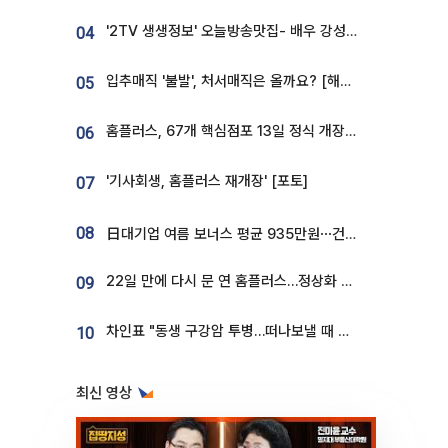
'2TV 생생정보' 오늘방송맛집- 배우 강성진 단골! 쌀국수ㆍ푸팟퐁 커리 맛집 '블○○○'
04
입추매직 '불발', 처서매직은 올까요? [해시태그]
05
홈플러스, 67개 핵심점포 13일 정식 개장…영업 재개 속도
06
'기사회생, 홈플러스 재개장' [포토]
07
08
日대기업 여름 보너스 평균 935만원⋯건설회사 1800만 넘어
22일 만에 다시 문 연 홈플러스…정상화 바쁜데 재고 없어 ‘발동동’[가보니]
09
차인표 "동생 구강암 투병…떠나보낼 때 가장 힘들었다”
10
최신 영상