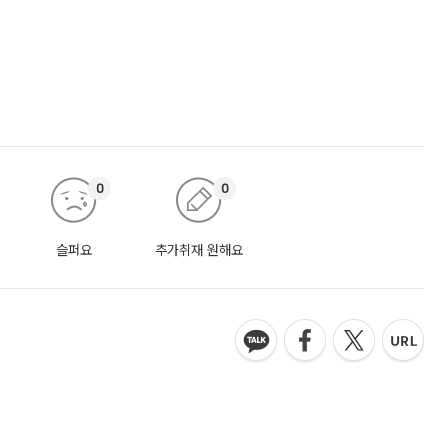
0
0
슬퍼요
추가취재 원해요