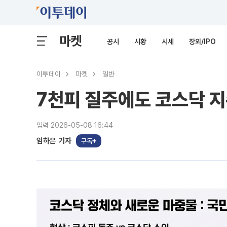
마켓
공시
시황
시세
장외/IPO
이투데이
마켓
일반
7천피 질주에도 코스닥 지
입력 2026-05-08 16:44
임하은 기자
구독