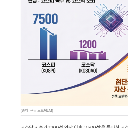
(출처=구글 노트북LM)
코스닥 지수가 1200선 안착 이후 '7500선'을 돌파한