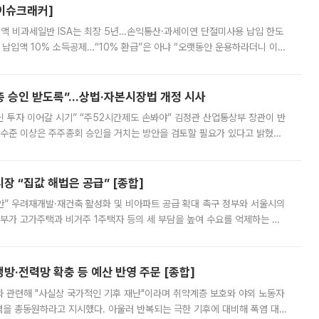
[이슈크래커]
 전액 비과세일반 ISA는 최장 5년…손익통산·과세이연 단절미사용 납입 한도
납입액 10% 소득공제…“10% 환급”은 아냐 “오랫동안 운용하라더니 이제
 ‘만능 절세 통장’으로 불리는 개인종합자산관리계좌(ISA)가 두 갈래로 개
주총 승인 받도록”…상법·자본시장법 개정 시사
닌 투자 이어갈 시기” “주52시간제도 손봐야” 김정관 산업통상부 장관이 반
 수준 이상은 주주총회 승인을 거치는 방안을 검토할 필요가 있다고 밝혔다.
배구조와 주주권 강화 논의가 이어지는 가운데, 핵심 연구인력에 대한
 “집값 해법은 공급” [종합]
안” 우려재개발·재건축 활성화 및 비아파트 공급 확대 촉구 정부와 서울시의
정부가 고가주택과 비거주 1주택자 등의 세 부담을 높여 수요를 억제하는 카
키울 것이라며 세금이 아닌 공급이 근본적인 처방이라고 전면 반박했다.
방·전력망 확충 등 예산 반영 주문 [종합]
과 관련해 "사실상 국가적인 기후 재난"이라며 취약계층 보호와 야외 노동자
정력을 총동원하라고 지시했다. 아울러 반복되는 극한 기후에 대비해 폭염 대응