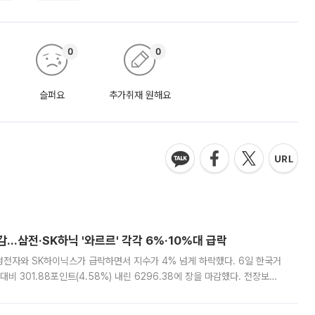
0
0
슬퍼요
추가취재 원해요
감…삼전·SK하닉 '와르르' 각각 6%·10%대 급락
삼성전자와 SK하이닉스가 급락하면서 지수가 4% 넘게 하락했다. 6일 한국거
비 301.88포인트(4.58%) 내린 6296.38에 장을 마감했다. 전장보다
스피는 장중 한때 6550.94까지 오르기도 했으나 6238.32까지 밀리기도 했