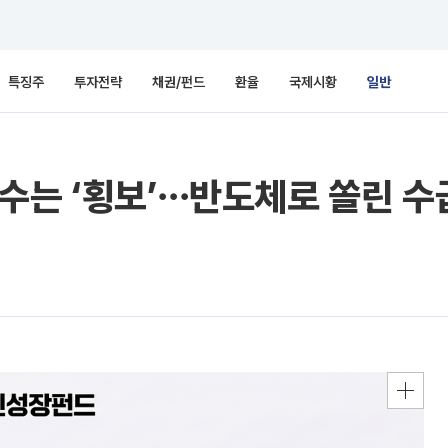
특징주
투자전략
채권/펀드
환율
국제시황
일반
수는 ‘횡보’⋯반도체로 쏠린 