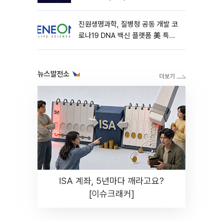
진원생명과학, 질병청 공동 개발 코
로나19 DNA 백신 플랫폼 美 특허
확보
뉴스발전소
ISA 계좌, 5년마다 깨라고요?
[이슈크래커]