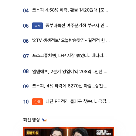
코스피 4.58% 하락, 환율 1420원대 [포토]
04
중부내륙선 여주분기점 부근서 연이은 추돌사고 발생
05
속보
'2TV 생생정보' 오늘방송맛집- 결정적 한 수, 3종 메밀면! 메밀 소바 맛집 '의○○○○'
06
포스코퓨처엠, LFP 시장 뚫었다…배터리사와 대규모 장기 공급 합의
07
08
엘앤에프, 2분기 영업이익 208억…전년 比 흑자전환
코스피, 4% 하락에 6270선 마감…삼전·SK하닉 '와르르' 각각 6%·10%대 급락
09
더딘 PF 정리 돌파구 찾는다…금감원, 1년 반 만에 매각설명회 재개
10
단독
최신 영상