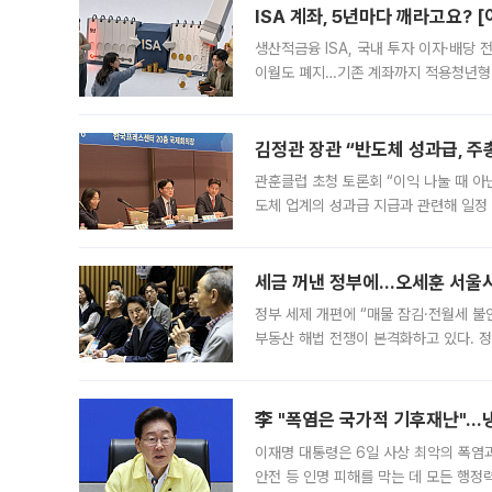
ISA 계좌, 5년마다 깨라고요? 
생산적금융 ISA, 국내 투자 이자·배당
이월도 폐지…기존 계좌까지 적용청년형 
는 5년마다 계좌를 해지하라는 건가요?”
편을
김정관 장관 “반도체 성과급, 
관훈클럽 초청 토론회 “이익 나눌 때 아
도체 업계의 성과급 지급과 관련해 일정
최근 상법·자본시장법 개정으로 기업 지
세금 꺼낸 정부에…오세훈 서울시장
정부 세제 개편에 “매물 잠김·전월세 불
부동산 해법 전쟁이 본격화하고 있다. 
드를 꺼내자 서울시는 전·월세 부담만 
李 "폭염은 국가적 기후재난"…냉
이재명 대통령은 6일 사상 최악의 폭염
안전 등 인명 피해를 막는 데 모든 행