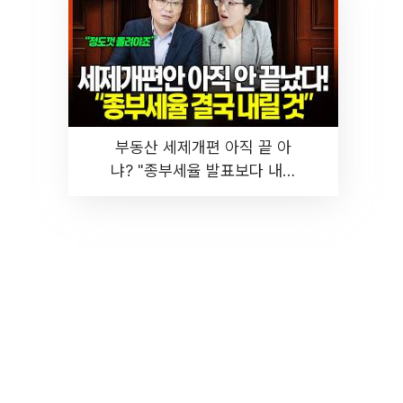
부동산 세제개편 아직 끝 아
냐? "종부세율 발표보다 내릴
것" 장기거주·양도세 전망 I 집
땅지성 I 김인만, 진미윤