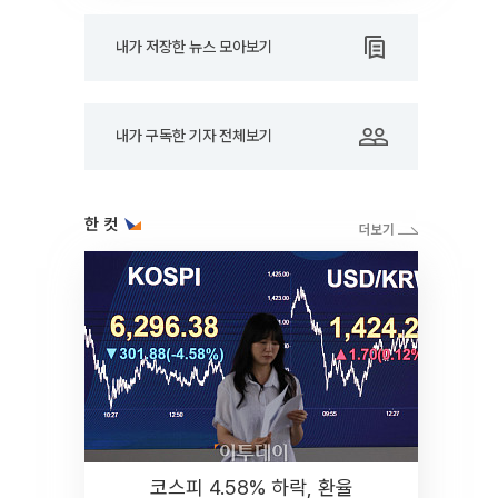
내가 저장한 뉴스 모아보기
내가 구독한 기자 전체보기
한 컷
코스피 4.58% 하락, 환율