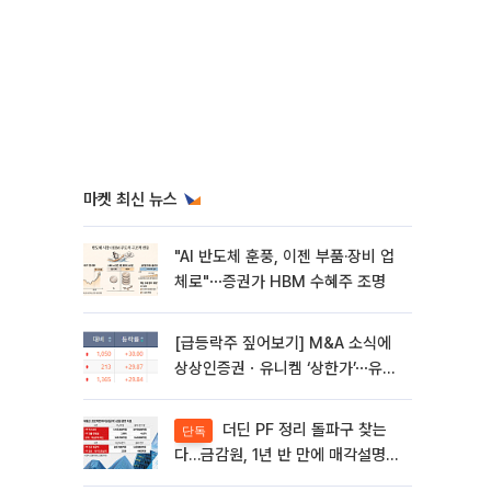
마켓 최신 뉴스
"AI 반도체 훈풍, 이젠 부품·장비 업
체로"⋯증권가 HBM 수혜주 조명
[급등락주 짚어보기] M&A 소식에
상상인증권ㆍ유니켐 ‘상한가’⋯유증
제동 걸린 SK디앤디↑
더딘 PF 정리 돌파구 찾는
단독
다…금감원, 1년 반 만에 매각설명회
재개