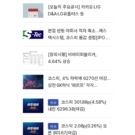
[오늘의 주요공시] 카카오·LIG
D&A·LG유플러스 등
본업 반등·자회사 적자 축소…에스
텍시스템, 코스피 몸값 셈법[IPO 엑
스레이]
[장외시황] 비바리퍼블리카,
4.64% 상승
코스피, 4% 하락에 6270선 마감…
삼전·SK하닉 '와르르' 각각
6%·10%대 급락
코스피 301.88p(4.58%)
속보
내린 6296.38(마감)
코스닥 2.08p(0.26%) 오
속보
른 801.67(마감)