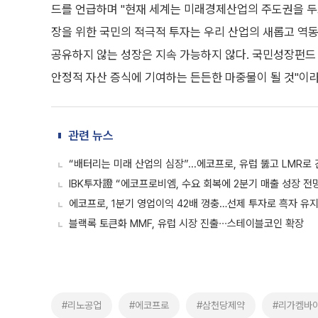
드를 언급하며 "현재 세계는 미래경제산업의 주도권을 두고
장을 위한 국민의 적극적 투자는 우리 산업의 새롭고 역동
공유하지 않는 성장은 지속 가능하지 않다. 국민성장펀드
안정적 자산 증식에 기여하는 든든한 마중물이 될 것"이라
관련 뉴스
“배터리는 미래 산업의 심장”...에코프로, 유럽 뚫고 LMR로
IBK투자證 “에코프로비엠, 수요 회복에 2분기 매출 성장 전
에코프로, 1분기 영업이익 42배 껑충…선제 투자로 흑자 유
블랙록 토큰화 MMF, 유럽 시장 진출∙∙∙스테이블코인 확장
#리노공업
#에코프로
#삼천당제약
#리가켐바