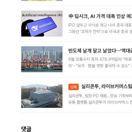
인프라 확충 계획을 내년도 예산안에 반
中 딥시크, AI 가격 대폭 인상 
IPO 앞두고 수익성 제고 나서 중국 대표
그동안 ‘초저가 전략’으로 미국과 중국
가된다. 블룸버그통신에 따르면 딥시크는
반도체 날개 달고 날았다⋯'역대급
6월 상품수지 흑자 478.9억달러 '역대
위'⋯"유가ㆍ환율 영향 출국자 수 감소" 
급 수출 호조가 매달 이어지면서 6월 
대 기
실리콘투, 라이브커머스팀 
단독
실리콘투, 팀장·PD 채용…방송 기획부
유통 플랫폼 실리콘투가 라이브커머스 전
나섰다. 국내 화장품을 해외 유통망에 공
댓글