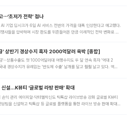
영하는 방안도 검토하라고 주문했다. 이 대통령은 이날 폭염·가뭄 대
예고⋯‘초저가 전략’ 접나
 AI 기업 딥시크가 6일 AI 서비스 전반의 가격을 대폭 인상한다고 예고했다.
 경쟁사들을 압박하며 시장 판도를 뒤흔들어온 만큼 이례적인 전략 변화로 평
 이날 공지를 통해 구체적인 인상 폭은 공개하지 않았지만 상당한 수
' 상반기 경상수지 흑자 2000억달러 육박 [종합]
급'⋯상품수출도 첫 1000억달러대 여행수지도 두 달 연속 흑자 '역대 2
국내 경상수지가 유례없는 '반도체 수출' 날개를 달고 훨훨 날고 있다. 역대
경상수지 뿐 아니라 상반기 경상수지 흑자도 2000억달러에 근접하며 사상 최
신설…K뷰티 ‘글로벌 라방 판매’ 확대
터 손익 관리 에이피알·닥터멜락신도 틱톡샵 라이브방송 강화 글로벌 K뷰티
담팀을 신설하고 틱톡샵 등 글로벌 플랫폼을 통한 라이브 방송 판매 확대에
급하는 데서 한발 더 나아가 방송 기획과 상품 구성, 출연자 섭외, 손익