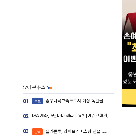
많이 본 뉴스
중부내륙고속도로서 미상 폭발물 발견
01
속보
ISA 계좌, 5년마다 깨라고요? [이슈크래커]
02
03
실리콘투, 라이브커머스팀 신설…K뷰티 ‘글로벌 판매망’ 확대[K뷰티 라방戰]
단독