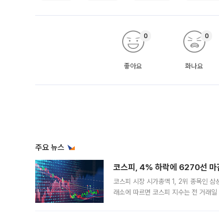
0
0
좋아요
화나요
주요 뉴스
코스피, 4% 하락에 6270선 마
코스피 시장 시가총액 1, 2위 종목인 
래소에 따르면 코스피 지수는 전 거래일 대
1.81% 내린 6478.75에 출발한 코
다. 이날 오전