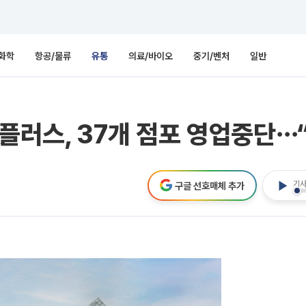
화학
항공/물류
유통
의료/바이오
중기/벤처
일반
홈플러스, 37개 점포 영업중단⋯
기사
구글 선호매체 추가