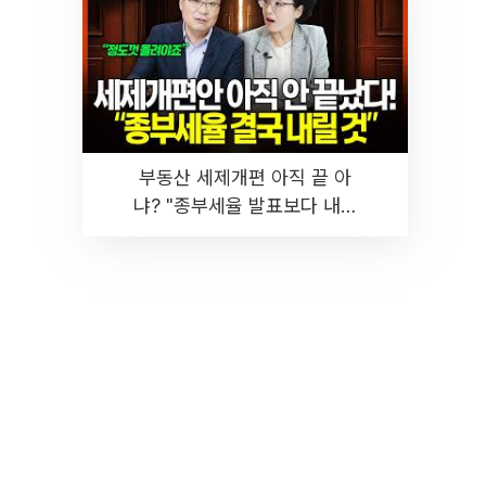
부동산 세제개편 아직 끝 아
냐? "종부세율 발표보다 내릴
것" 장기거주·양도세 전망 I 집
땅지성 I 김인만, 진미윤