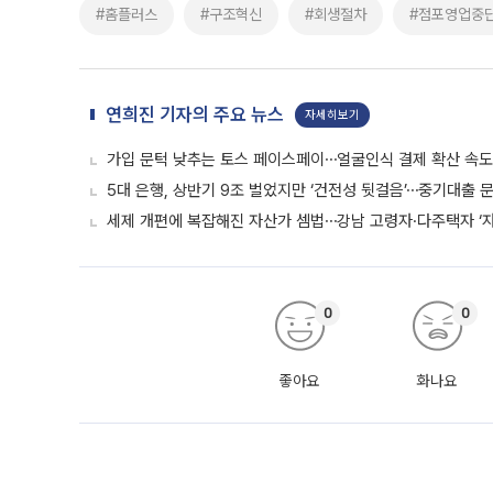
#홈플러스
#구조혁신
#회생절차
#점포영업중
연희진 기자의 주요 뉴스
자세히보기
가입 문턱 낮추는 토스 페이스페이⋯얼굴인식 결제 확산 속
5대 은행, 상반기 9조 벌었지만 ‘건전성 뒷걸음’⋯중기대출 문
세제 개편에 복잡해진 자산가 셈법⋯강남 고령자·다주택자 ‘
0
0
좋아요
화나요