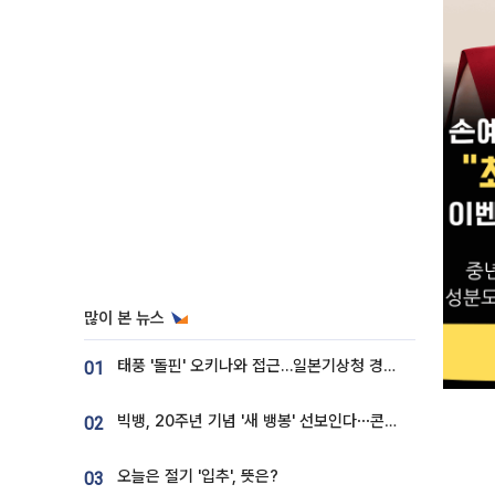
많이 본 뉴스
태풍 '돌핀' 오키나와 접근…일본기상청 경로 업데이트
01
빅뱅, 20주년 기념 '새 뱅봉' 선보인다⋯콘서트 앞두고 팝업 개최
02
오늘은 절기 '입추', 뜻은?
03