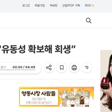
로그인
회원가입
속보창
신문/PDF 구독
RSS
“유동성 확보해 회생”
00:00 / 04:49
 듣기