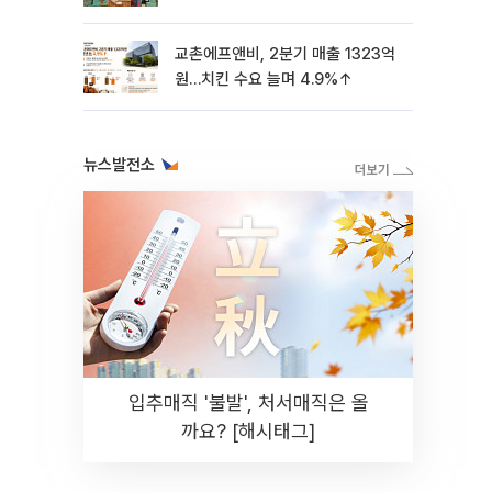
교촌에프앤비, 2분기 매출 1323억
원…치킨 수요 늘며 4.9%↑
뉴스발전소
입추매직 '불발', 처서매직은 올
까요? [해시태그]