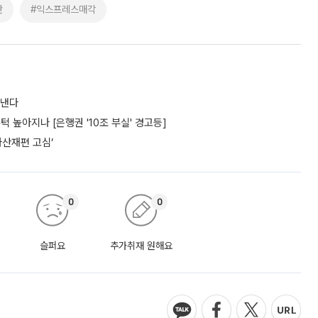
단
#익스프레스매각
도낸다
턱 높아지나 [은행권 '10조 부실' 경고등]
자산재편 고심’
0
0
슬퍼요
추가취재 원해요