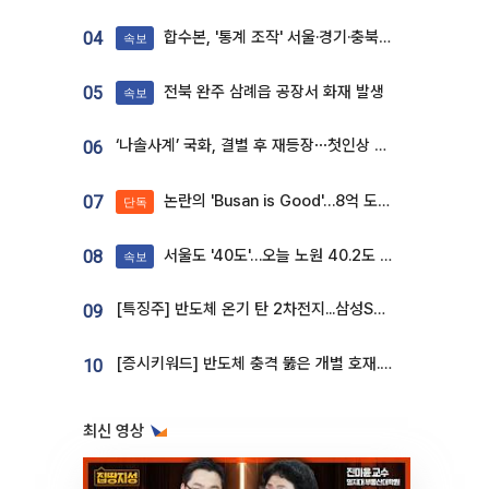
합수본, '통계 조작' 서울·경기·충북 선관위 등 추가 압수수색
04
속보
전북 완주 삼례읍 공장서 화재 발생
05
속보
‘나솔사계’ 국화, 결별 후 재등장⋯첫인상 투표 휩쓸고 ‘인기녀’ 등극
06
논란의 'Busan is Good'…8억 도시브랜드, 용산 대통령실 CI 업체가 수행
07
단독
서울도 '40도'…오늘 노원 40.2도 기록
08
속보
[특징주] 반도체 온기 탄 2차전지...삼성SDI, 장 초반 7% 넘게 껑충
09
[증시키워드] 반도체 충격 뚫은 개별 호재...포스코퓨처엠·에코프로·한화솔루션 '눈길'
10
최신 영상