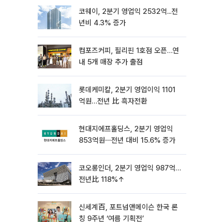
코웨이, 2분기 영업익 2532억...전
년비 4.3% 증가
컴포즈커피, 필리핀 1호점 오픈…연
내 5개 매장 추가 출점
롯데케미칼, 2분기 영업이익 1101
억원…전년 比 흑자전환
현대지에프홀딩스, 2분기 영업익
853억원⋯전년 대비 15.6% 증가
코오롱인더, 2분기 영업익 987억…
전년比 118%↑
신세계百, 포트넘앤메이슨 한국 론
칭 9주년 ‘여름 기획전’