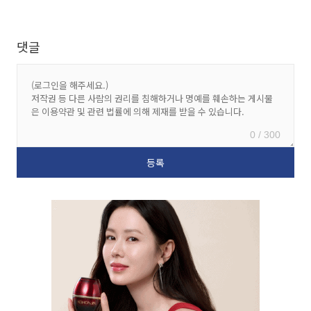
댓글
0 / 300