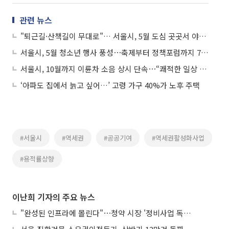
관련 뉴스
"퇴근길·산책길이 무대로"… 서울시, 5월 도심 곳곳서 야외공연
서울시, 5월 청소년 행사 풍성⋯축제부터 정책포럼까지 75개 열린다
서울시, 10월까지 이륜차 소음 상시 단속⋯“쾌적한 일상 보장”
‘아파도 집에서 늙고 싶어…’ 고령 가구 40%가 노후 주택
#서울시
#역세권
#공공기여
#역세권활성화사업
#용적률상향
이난희 기자의 주요 뉴스
"완성된 인프라에 몰린다"⋯청약 시장 '정비사업 독주' 42배 격차