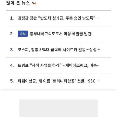
많이 본 뉴스
김정관 장관 “반도체 성과급, 주총 승인 받도록”…상법·자본시장법 개정 시사
1.
중부내륙고속도로서 미상 폭발물 발견
속보
2.
코스피, 장중 5%대 급락에 사이드카 발동…삼성·SK 동반 폭락
3.
트럼프 “자석 사업을 하라”…제이에스링크, 비중국 영구자석 공급망 구축 속도
4.
티웨이항공, 새 이름 '트리니티항공' 첫발…SSC 전략 본격화
5.