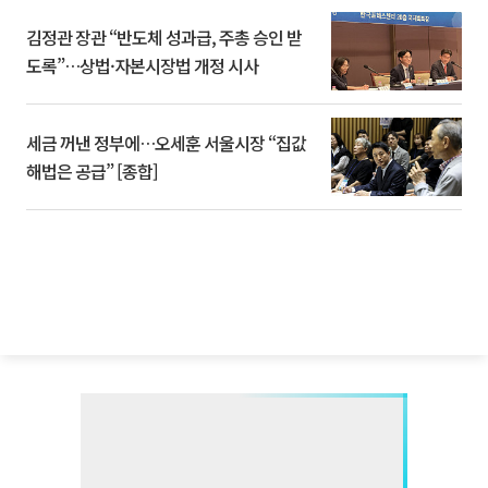
김정관 장관 “반도체 성과급, 주총 승인 받
도록”…상법·자본시장법 개정 시사
세금 꺼낸 정부에…오세훈 서울시장 “집값
해법은 공급” [종합]