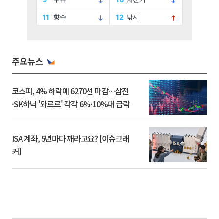
주요뉴스
코스피, 4% 하락에 6270선 마감…삼전
·SK하닉 '와르르' 각각 6%·10%대 급락
ISA 계좌, 5년마다 깨라고요? [이슈크래
커]