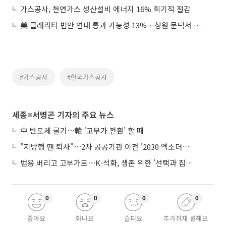
가스공사, 천연가스 생산설비 에너지 16% 획기적 절감
美 클래리티 법안 연내 통과 가능성 13%…상원 문턱서 제동
#가스공사
#한국가스공사
세종=서병곤 기자의 주요 뉴스
中 반도체 굴기⋯韓 ‘고부가 전환’ 할 때
"지방행 땐 퇴사"⋯2차 공공기관 이전 '2030 엑소더스' 뇌관
범용 버리고 고부가로⋯K-석화, 생존 위한 '선택과 집중'
0
0
0
0
좋아요
화나요
슬퍼요
추가취재 원해요