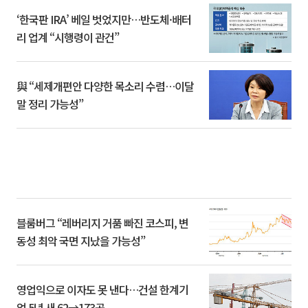
‘한국판 IRA’ 베일 벗었지만…반도체·배터
리 업계 “시행령이 관건”
與 “세제개편안 다양한 목소리 수렴…이달
말 정리 가능성”
블룸버그 “레버리지 거품 빠진 코스피, 변
동성 최악 국면 지났을 가능성”
영업익으로 이자도 못 낸다…건설 한계기
업 5년 새 62→173곳