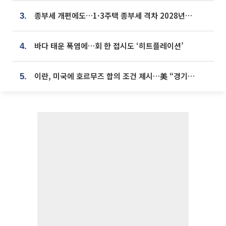
종부세 개편에도…1·3주택 종부세 격차 2028년부터 확대
3.
바다 태운 폭염에…회 한 접시도 ‘히트플레이션’
4.
이란, 미국에 호르무즈 합의 조건 제시…美 “경기 아직 안 끝나” [종합]
5.