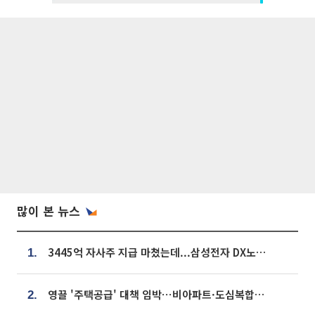
많이 본 뉴스
3445억 자사주 지급 마쳤는데...삼성전자 DX노조, 뒤늦은 '떼쓰기 집회'
1.
영끌 '주택공급' 대책 임박⋯비아파트·도심복합까지 총동원
2.