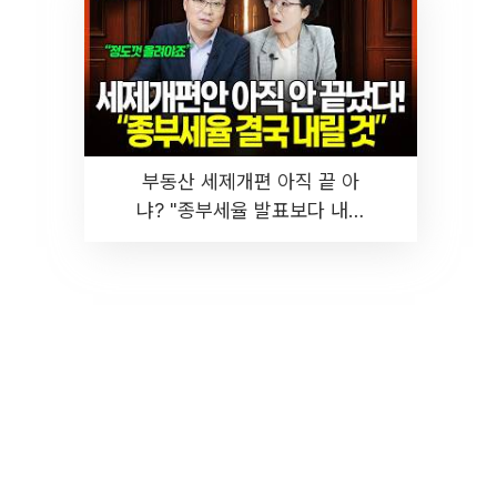
부동산 세제개편 아직 끝 아
냐? "종부세율 발표보다 내릴
것" 장기거주·양도세 전망 I 집
땅지성 I 김인만, 진미윤