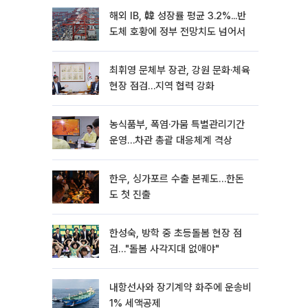
해외 IB, 韓 성장률 평균 3.2%...반
도체 호황에 정부 전망치도 넘어서
최휘영 문체부 장관, 강원 문화·체육
현장 점검…지역 협력 강화
농식품부, 폭염·가뭄 특별관리기간
운영…차관 총괄 대응체계 격상
한우, 싱가포르 수출 본궤도…한돈
도 첫 진출
한성숙, 방학 중 초등돌봄 현장 점
검…"돌봄 사각지대 없애야"
내항선사와 장기계약 화주에 운송비
1% 세액공제