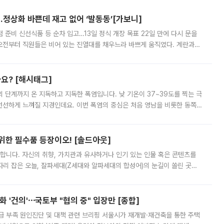
…정상화 바쁜데 재고 없어 ‘발동동’[가보니]
준비 신선식품 등 순차 입고…13일 정식 개장 목표 22일 만에 다시 문을
오전부터 직원들은 비어 있는 진열대를 채우느라 바쁘게 움직였다. 계란과
리를 잡기 시작했지만, 매장 곳곳엔 여전히 텅 빈 매대가 먼저 눈에 들어왔
까요? [해시태그]
’의 단계까지 온 지독하고 지독한 폭염입니다. 낮 기온이 37~39도를 찍는 극
 선선하게 느껴질 지경인데요. 이번 폭염의 중심은 처음 영남을 비롯한 동쪽
 북서풍이 산맥을 넘어 영남 쪽으로 내려오면서 뜨겁고 건조해졌는데요.
 위한 필수품 등장이오! [솔드아웃]
합니다. 자신의 취향, 가치관과 유사하거나 인기 있는 인물 혹은 콘텐츠를
'가 자리 잡은 오늘, 잘파세대(Z세대와 알파세대의 합성어)의 눈길이 쏠린 곳은
리는 공연장. 응원봉만큼이나 눈에 띄는 게 있습니다. 공연이 시작되기
 '건의'⋯국토부 "협의 중" 입장만 [종합]
급 부족 원인진단 및 대책 관련 브리핑 서울시가 재개발·재건축을 통한 주택