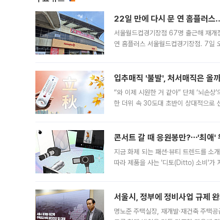
22일 만에 다시 문 연 홈플러스
서울월드컵경기장점 67명 출근해 재개점 
연 홈플러스 서울월드컵경기장점. 7일 
우유, 과일 같은 신선식품이 차근차근 자
입추매직 '불발', 처서매직은 올
“와 이제 시원한 거 같아” 단체 ‘뇌손상
한 더위 속 30도대 초반이 상대적으로
지역에 있었습니다. 7월 말에는 서풍과
콘서트 갈 때 응원봉만?⋯'최애'
지금 화제 되는 패션·뷰티 트렌드를 소개
따라 제품을 사는 '디토(Ditto) 소비
어디일까요? 아이돌 콘서트 시작을 기다
서울시, 정부에 정비사업 규제 완화
명노준 주택실장, 재개발·재건축 주택공