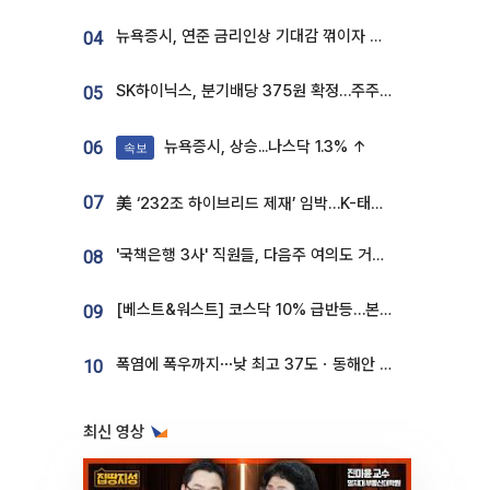
뉴욕증시, 연준 금리인상 기대감 꺾이자 상승...S&P500 사상 최고치 [종합]
04
SK하이닉스, 분기배당 375원 확정…주주환원책 9월로 앞당겨 발표
05
뉴욕증시, 상승...나스닥 1.3% ↑
06
속보
07
美 ‘232조 하이브리드 제재’ 임박…K-태양광, 불확실성 털고 날개 다나
'국책은행 3사' 직원들, 다음주 여의도 거리 나서는 까닭은
08
[베스트&워스트] 코스닥 10% 급반등…본느, 최대주주 변경 기대에 270% 폭등
09
폭염에 폭우까지⋯낮 최고 37도ㆍ동해안 강한 비 [날씨]
10
최신 영상