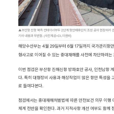
▲부산항 신항 북측 컨테이너부두 2단계 항만배후단지 조성 공사 현장에서 갠
기사 내용과 무관함. (사진제공=DL이앤씨)
해양수산부는 4월 29일부터 6월 17일까지 국가관리항만
형사고로 이어질 수 있는 중대재해를 사전에 차단하려는 
이번 점검은 부산항 진해신항 방파호안 공사, 인천남항 
다. 특히 대형장비 사용과 해상작업이 많은 항만 특성을 고
로 들여다본다.
점검에서는 중대재해처벌법에 따른 안전보건 의무 이행 
체계 전반을 확인한다. 과거 지적사항 개선 여부도 함께 