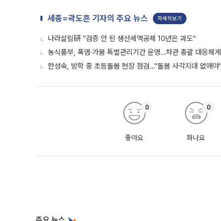
세종=곽도흔 기자의 주요 뉴스
자세히보기
나라살림硏 "검증 안 된 생산세액공제 10년은 과도"
농식품부, 폭염·가뭄 특별관리기간 운영…차관 총괄 대응체계
한성숙, 방학 중 초등돌봄 현장 점검…"돌봄 사각지대 없애야
0
0
좋아요
화나요
주요 뉴스