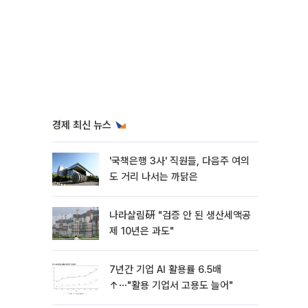
경제 최신 뉴스
'국책은행 3사' 직원들, 다음주 여의
도 거리 나서는 까닭은
나라살림硏 "검증 안 된 생산세액공
제 10년은 과도"
7년간 기업 AI 활용률 6.5배
↑⋯"활용 기업서 고용도 늘어"