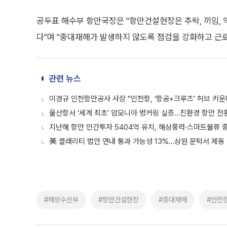
공두표 해수부 항만국장은 "항만건설현장은 추락, 끼임,
다"며 "중대재해가 발생하지 않도록 점검을 강화하고 근
관련 뉴스
이경규 인천항만공사 사장 "인천항, ‘항공+크루즈’ 허브 키운
울산항서 ‘세계 최초’ 암모니아 벙커링 실증…친환경 항만 전
지난해 항만 민간투자 5404억 유치, 해상풍력·스마트물류 
美 클래리티 법안 연내 통과 가능성 13%…상원 문턱서 제동
#해양수산부
#항만건설현장
#중대재해
#안전