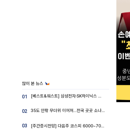
많이 본 뉴스
[베스트&워스트] 삼성전자·SK하이닉스 밀린 한 주…상상인증권은 85% 급등
01
35도 안팎 무더위 이어져…전국 곳곳 소나기 [오늘 날씨]
02
03
[주간증시전망] 다음주 코스피 6000~7000⋯“外人 수급은 정책이 변수”