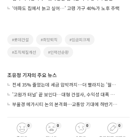
‘아파도 집에서 늙고 싶어…’ 고령 가구 40%가 노후 주택
#롯데건설
#희망퇴직
#임금피크제
#조직체질개선
#인력선순환
조유정 기자의 주요 뉴스
전세 35% 줄었는데 세금 압박까지⋯더 빨라지는 '월세화'
'고원가 터널' 끝 보인다…대형 건설사, 수익성 대폭 개선
부울경 메가시티 논의 본격화⋯교통망 기대에 하반기 분양시장 '주목'
0
0
0
0