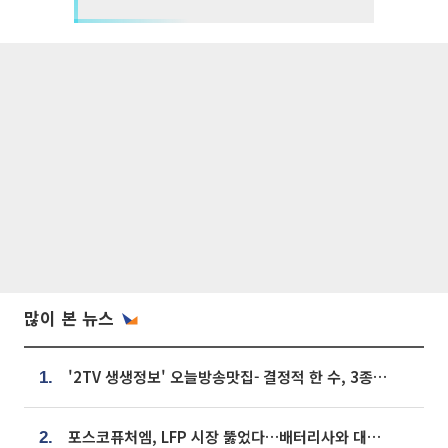
많이 본 뉴스
'2TV 생생정보' 오늘방송맛집- 결정적 한 수, 3종 메밀면! 메밀 소바 맛집 '의○○○○'
1.
포스코퓨처엠, LFP 시장 뚫었다…배터리사와 대규모 장기 공급 합의
2.