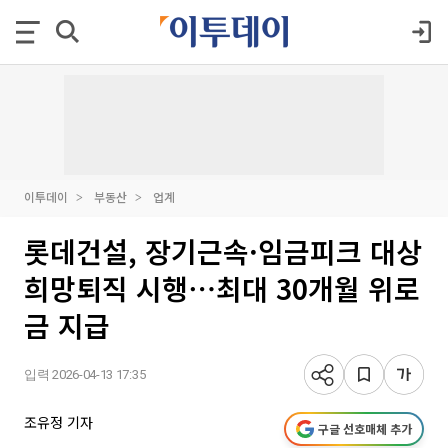
이투데이
부동산
업계
롯데건설, 장기근속·임금피크 대상
희망퇴직 시행⋯최대 30개월 위로
금 지급
입력 2026-04-13 17:35
조유정 기자
구글 선호매체 추가