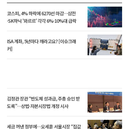
코스피, 4% 하락에 6270선 마감…삼전
·SK하닉 '와르르' 각각 6%·10%대 급락
ISA 계좌, 5년마다 깨라고요? [이슈크래
커]
김정관 장관 “반도체 성과급, 주총 승인 받
도록”…상법·자본시장법 개정 시사
세금 꺼낸 정부에…오세훈 서울시장 “집값