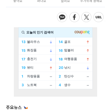
좋아요
화나요
슬퍼요
추가취재 원해요
주요뉴스