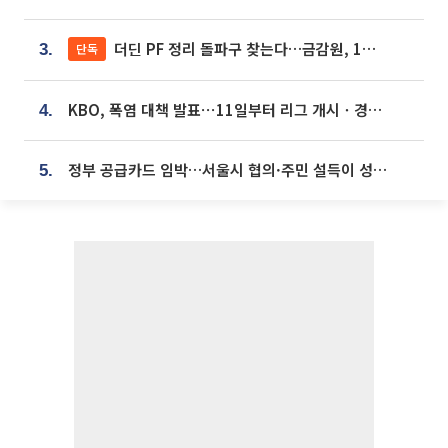
더딘 PF 정리 돌파구 찾는다…금감원, 1년 반 만에 매각설명회 재개
단독
3.
KBO, 폭염 대책 발표⋯11일부터 리그 개시ㆍ경기 오후 7시 시작
4.
정부 공급카드 임박…서울시 협의·주민 설득이 성패 가른다 [부동산 해법 전쟁]
5.