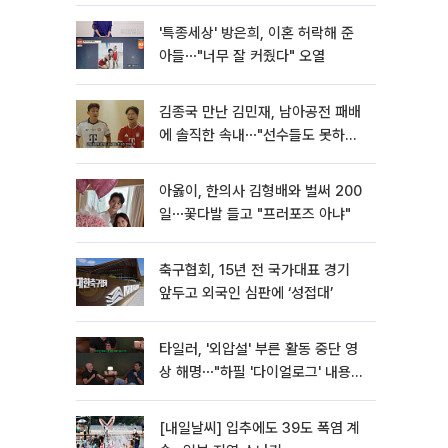
더라"
'특종세상' 방은희, 이혼 허락해 준
아들⋯"너무 잘 커줬다" 오열
김종국 만난 김민재, 남아공전 패배
에 솔직한 속내⋯"선수들도 못하긴
했다"
아옳이, 한의사 김형배와 벌써 200
일⋯꽃다발 들고 "프러포즈 아냐"
축구협회, 15년 전 국가대표 경기
앞두고 외국인 심판에 ‘성접대’
타일러, '외압설' 부른 활동 중단 영
상 해명⋯"하필 '다이얼로그' 내용이
라"
[내일날씨] 입추에도 39도 폭염 계