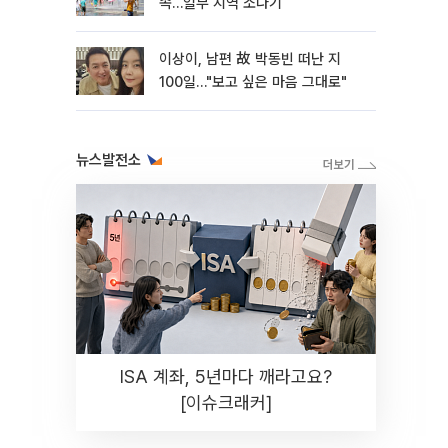
속…일부 지역 소나기
이상이, 남편 故 박동빈 떠난 지
100일…"보고 싶은 마음 그대로"
뉴스발전소
ISA 계좌, 5년마다 깨라고요?
[이슈크래커]