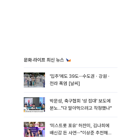
문화·라이프 최신 뉴스
'입추'에도 39도⋯수도권ㆍ강원ㆍ
전라 폭염 [날씨]
박문성, 축구협회 '성 접대' 보도에
분노…"다 말아먹으려고 작정했나"
'미스트롯 포유' 허찬미, 김나희에
배신감 든 사연⋯"이상준 추천해주