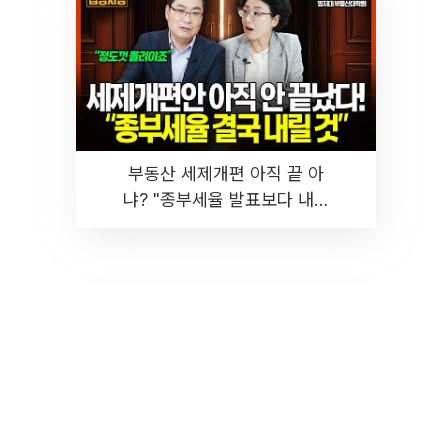
부동산 세제개편 아직 끝 아
냐? "종부세율 발표보다 내릴
것" 장기거주·양도세 전망 I 집
땅지성 I 김인만, 진미윤