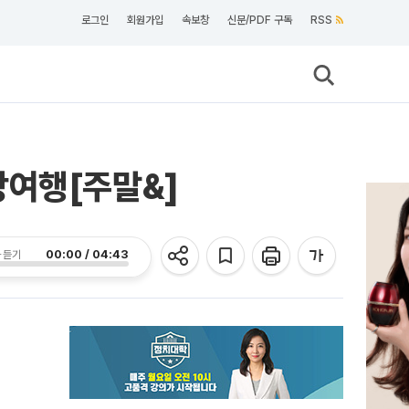
로그인
회원가입
속보창
신문/PDF 구독
RSS
쌍방여행[주말&]
00:00 / 04:43
 듣기