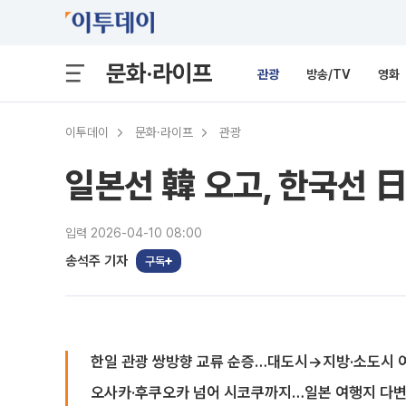
문화·라이프
관광
방송/TV
영화
이투데이
문화·라이프
관광
일본선 韓 오고, 한국선 日
입력 2026-04-10 08:00
송석주 기자
구독
한일 관광 쌍방향 교류 순증…대도시→지방·소도시 
오사카·후쿠오카 넘어 시코쿠까지…일본 여행지 다변