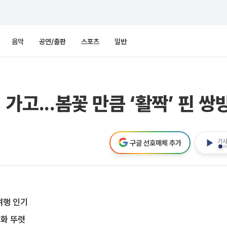
음악
공연/출판
스포츠
일반
 가고...봄꽃 만큼 ‘활짝’ 핀 
기사
구글 선호매체 추가
여행 인기
화 뚜렷