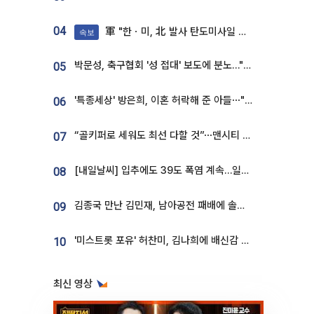
04
軍 "한ㆍ미, 北 발사 탄도미사일 제원 정밀분석 중"
속보
박문성, 축구협회 '성 접대' 보도에 분노…"다 말아먹으려고 작정했나"
05
'특종세상' 방은희, 이혼 허락해 준 아들⋯"너무 잘 커줬다" 오열
06
“골키퍼로 세워도 최선 다할 것”⋯맨시티 누네스, 주전 경쟁 각오 [인터뷰]
07
[내일날씨] 입추에도 39도 폭염 계속…일부 지역 소나기
08
김종국 만난 김민재, 남아공전 패배에 솔직한 속내⋯"선수들도 못하긴 했다"
09
'미스트롯 포유' 허찬미, 김나희에 배신감 든 사연⋯"이상준 추천해주더라"
10
최신 영상