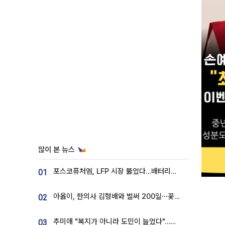
많이 본 뉴스
포스코퓨처엠, LFP 시장 뚫었다…배터리사와 대규모 장기 공급 합의
01
아옳이, 한의사 김형배와 벌써 200일⋯꽃다발 들고 "프러포즈 아냐"
02
추미애 "복지가 아니라 도민이 늘었다"…재정난 책임론 정면돌파
03