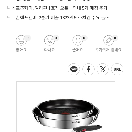
컴포즈커피, 필리핀 1호점 오픈…연내 5개 매장 추가 출점
교촌에프앤비, 2분기 매출 1323억원…치킨 수요 늘며 4.9%↑
0
0
0
0
좋아요
화나요
슬퍼요
추가취재 원해요