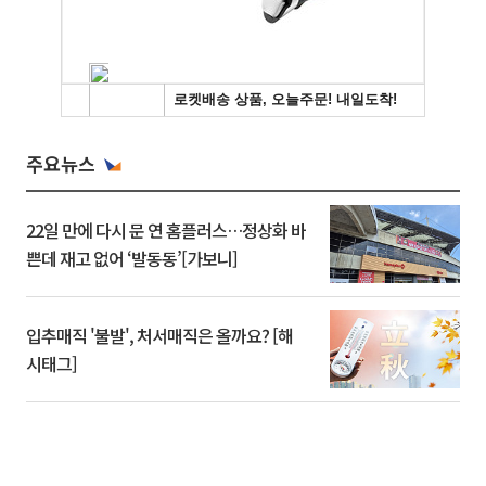
주요뉴스
22일 만에 다시 문 연 홈플러스…정상화 바
쁜데 재고 없어 ‘발동동’[가보니]
입추매직 '불발', 처서매직은 올까요? [해
시태그]