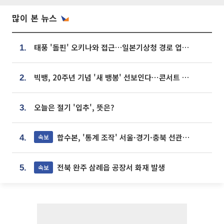
많이 본 뉴스
태풍 '돌핀' 오키나와 접근…일본기상청 경로 업데이트
1.
빅뱅, 20주년 기념 '새 뱅봉' 선보인다⋯콘서트 앞두고 팝업 개최
2.
오늘은 절기 '입추', 뜻은?
3.
합수본, '통계 조작' 서울·경기·충북 선관위 등 추가 압수수색
속보
4.
전북 완주 삼례읍 공장서 화재 발생
속보
5.