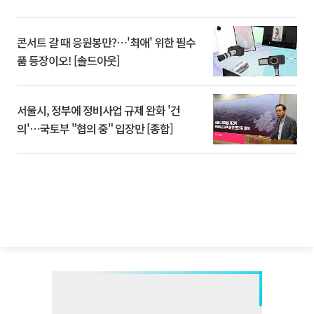
콘서트 갈 때 응원봉만?⋯'최애' 위한 필수
품 등장이오! [솔드아웃]
서울시, 정부에 정비사업 규제 완화 '건
의'⋯국토부 "협의 중" 입장만 [종합]