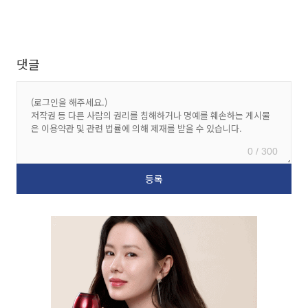
댓글
0 / 300