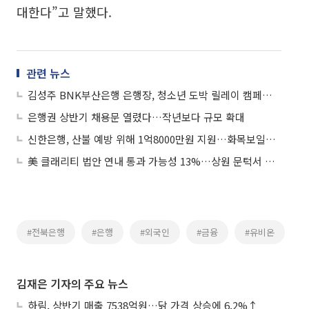
대한다”고 말했다.
관련 뉴스
김성주 BNK부산은행 은행장, 청소년 도박 릴레이 캠페인 동참
은행권 상반기 채용문 열렸다…작년보다 규모 확대
신한은행, 산불 예방 위해 1억8000만원 지원…화목보일러 안전설비 설치
美 클래리티 법안 연내 통과 가능성 13%…상원 문턱서 제동
#전북은행
#은행
#외국인
#금융
#유비온
김재은 기자의 주요 뉴스
하림, 상반기 매출 7538억원…닭 가격 상승에 6.2%↑