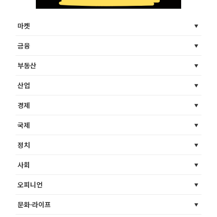
마켓
금융
부동산
산업
경제
국제
정치
사회
오피니언
문화·라이프