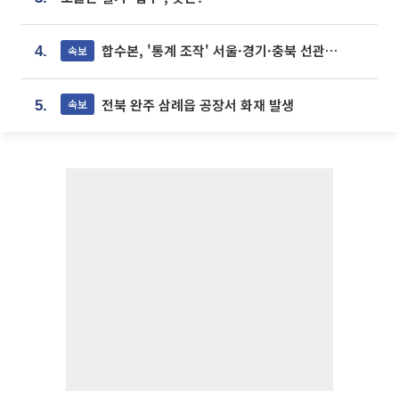
합수본, '통계 조작' 서울·경기·충북 선관위 등 추가 압수수색
속보
4.
전북 완주 삼례읍 공장서 화재 발생
속보
5.