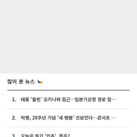
많이 본 뉴스
태풍 '돌핀' 오키나와 접근…일본기상청 경로 업데이트
1.
빅뱅, 20주년 기념 '새 뱅봉' 선보인다⋯콘서트 앞두고 팝업 개최
2.
오늘은 절기 '입추', 뜻은?
3.