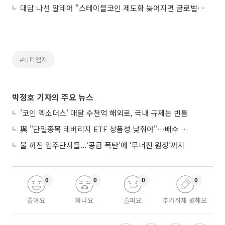
대담 나선 알레어 "스테이블코인 제도화 늦어지면 글로벌 경쟁력 악화"
#비피엠지
박정호 기자의 주요 뉴스
'코인 엑소더스' 매달 수천억 해외로, 국내 규제는 빈틈
與 "단일종목 레버리지 ETF 상품성 낮춰야"…배수 조정안도 거론
불 꺼진 입주단지들...‘공급 폭탄’에 ‘무너진 원청’까지
0
0
0
0
좋아요
화나요
슬퍼요
추가취재 원해요