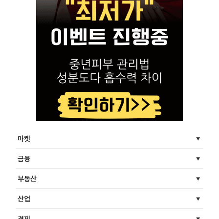
마켓
금융
부동산
산업
경제