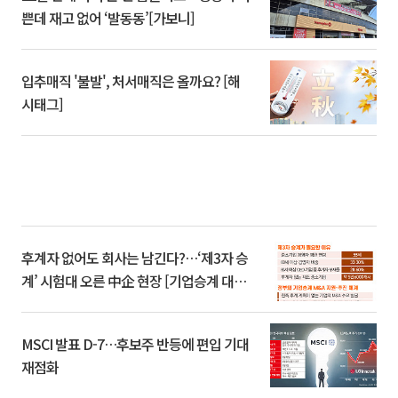
쁜데 재고 없어 ‘발동동’[가보니]
입추매직 '불발', 처서매직은 올까요? [해
시태그]
후계자 없어도 회사는 남긴다?…‘제3자 승
계’ 시험대 오른 中企 현장 [기업승계 대전
환]
MSCI 발표 D-7…후보주 반등에 편입 기대
재점화