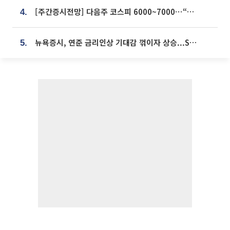
[주간증시전망] 다음주 코스피 6000~7000⋯“外人 수급은 정책이 변수”
4.
뉴욕증시, 연준 금리인상 기대감 꺾이자 상승...S&P500 사상 최고치 [종합]
5.