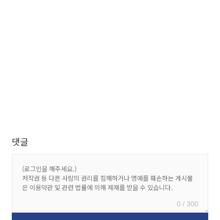
댓글
0 / 300