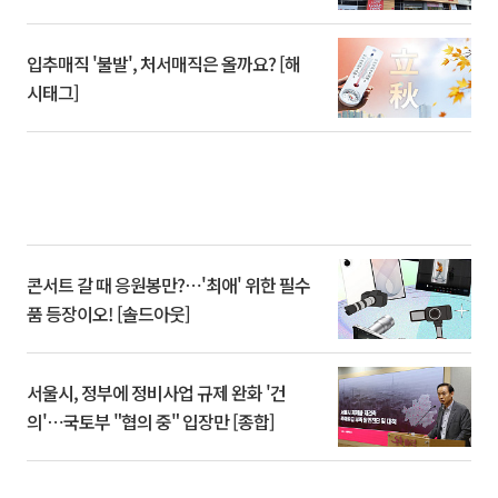
입추매직 '불발', 처서매직은 올까요? [해
시태그]
콘서트 갈 때 응원봉만?⋯'최애' 위한 필수
품 등장이오! [솔드아웃]
서울시, 정부에 정비사업 규제 완화 '건
의'⋯국토부 "협의 중" 입장만 [종합]