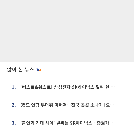
많이 본 뉴스
[베스트&워스트] 삼성전자·SK하이닉스 밀린 한 주…상상인증권은 85% 급등
1.
35도 안팎 무더위 이어져…전국 곳곳 소나기 [오늘 날씨]
2.
'불안과 기대 사이' 널뛰는 SK하이닉스…증권가 "HBM4·LTA 기반 펀터멘털 견고"
3.