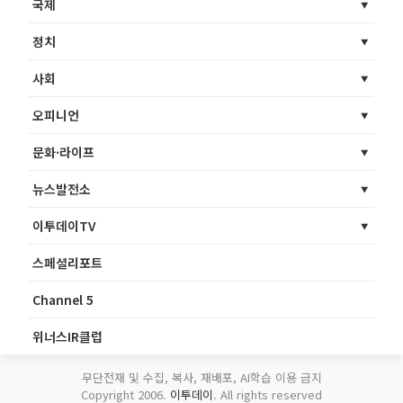
국제
정치
사회
오피니언
문화·라이프
뉴스발전소
이투데이TV
스페셜리포트
Channel 5
위너스IR클럽
무단전재 및 수집, 복사, 재배포, AI학습 이용 금지
Copyright 2006.
이투데이
. All rights reserved