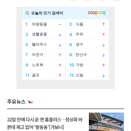
주요뉴스
22일 만에 다시 문 연 홈플러스…정상화 바
쁜데 재고 없어 ‘발동동’[가보니]