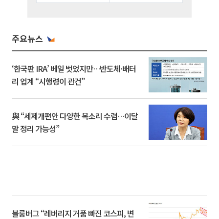
주요뉴스
‘한국판 IRA’ 베일 벗었지만…반도체·배터
리 업계 “시행령이 관건”
與 “세제개편안 다양한 목소리 수렴…이달
말 정리 가능성”
블룸버그 “레버리지 거품 빠진 코스피, 변