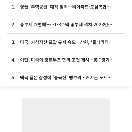
영끌 '주택공급' 대책 임박⋯비아파트·도심복합까지 총동원
1.
종부세 개편에도…1·3주택 종부세 격차 2028년부터 확대
2.
미국, 가상자산 포괄 규제 속도…상원, ‘클래리티법’ 9월 절차투표 추진
3.
이란, 미국에 호르무즈 합의 조건 제시…美 “경기 아직 안 끝나” [종합]
4.
맥북 품은 삼성에 ‘중국산’ 맹추격⋯커지는 노트북 OLED 시장
5.