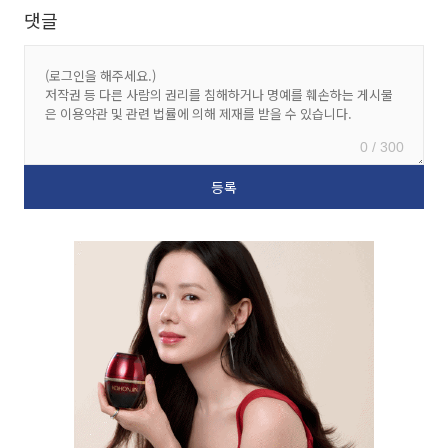
댓글
0 / 300