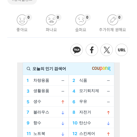
0
0
0
0
좋아요
화나요
슬퍼요
추가취재 원해요