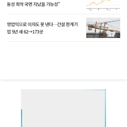
동성 최악 국면 지났을 가능성”
영업익으로 이자도 못 낸다…건설 한계기
업 5년 새 62→173곳