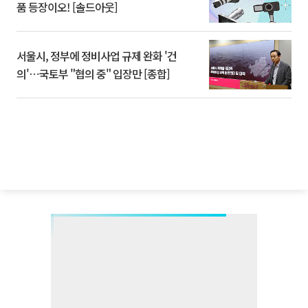
품 등장이오! [솔드아웃]
서울시, 정부에 정비사업 규제 완화 '건
의'⋯국토부 "협의 중" 입장만 [종합]