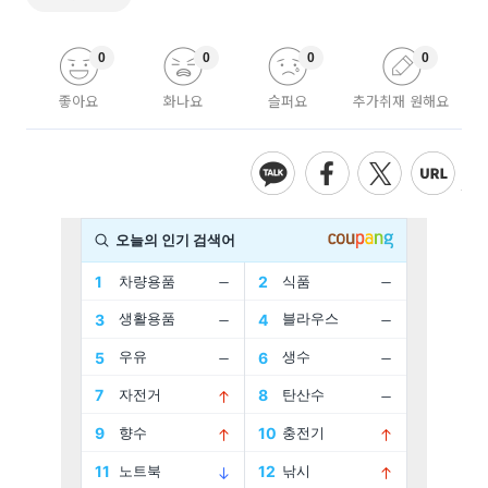
0
0
0
0
좋아요
화나요
슬퍼요
추가취재 원해요