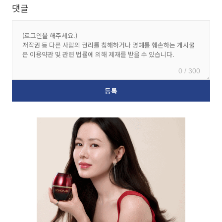
댓글
0 / 300