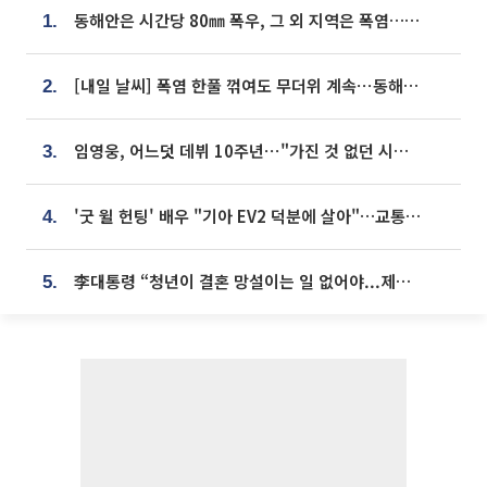
동해안은 시간당 80㎜ 폭우, 그 외 지역은 폭염…‘극과 극 날씨’
1.
[내일 날씨] 폭염 한풀 꺾여도 무더위 계속⋯동해안 이틀 연속 비
2.
임영웅, 어느덧 데뷔 10주년⋯"가진 것 없던 시절, 내 앞엔 20명의 팬뿐"
3.
'굿 윌 헌팅' 배우 "기아 EV2 덕분에 살아"…교통사고 후 안전성 극찬
4.
李대통령 “청년이 결혼 망설이는 일 없어야...제도상 불이익 조사”
5.