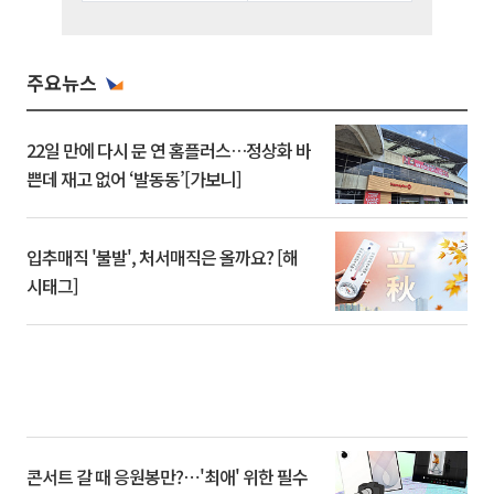
주요뉴스
22일 만에 다시 문 연 홈플러스…정상화 바
쁜데 재고 없어 ‘발동동’[가보니]
입추매직 '불발', 처서매직은 올까요? [해
시태그]
콘서트 갈 때 응원봉만?⋯'최애' 위한 필수