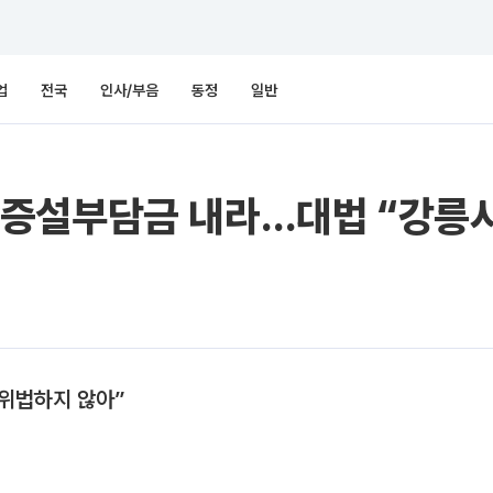
업
전국
인사/부음
동정
일반
설부담금 내라…대법 “강릉시,
 위법하지 않아”