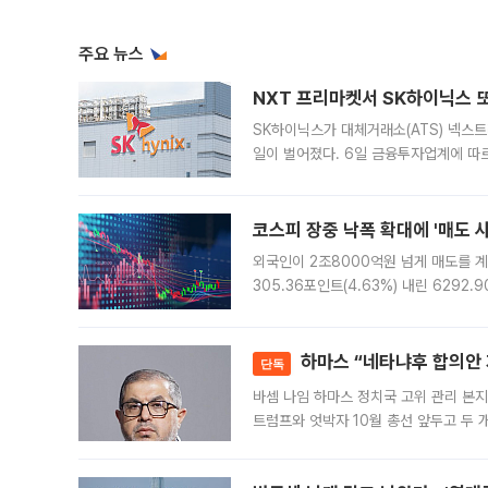
주요 뉴스
NXT 프리마켓서 SK하이닉스 또
SK하이닉스가 대체거래소(ATS) 넥스
일이 벌어졌다. 6일 금융투자업계에 따르
규장 종가보다 29.98% 내린 116만8
규시장과 달
코스피 장중 낙폭 확대에 '매도 사이
외국인이 2조8000억원 넘게 매도를 계
305.36포인트(4.63%) 내린 6292
중 한때 6550.94까지 오르기도 했으나
락하면서 유가증권
하마스 “네타냐후 합의안 거
단독
바셈 나임 하마스 정치국 고위 관리 본지
트럼프와 엇박자 10월 총선 앞두고 두 
원회(BOP)와 팔레스타인 무장단체 하마