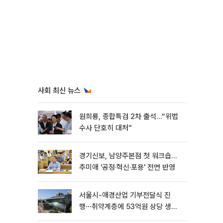
사회 최신 뉴스
원희룡, 종합특검 2차 출석…“위법
수사 단호히 대처”
경기신보, 남양주본점 첫 워크숍…
추미애 '공정·혁신·포용' 전면 반영
서울시-애경산업 기부전달식 진
행⋯취약계층에 53억원 상당 생활
용품 지원