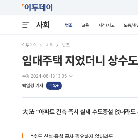
사회
법조
교육
사건/사고
노동/취
이투데이
사회
법조
임대주택 지었더니 상수도증
수정 2024-08-13 13:35
박일경 기자
구독
大法 “아파트 건축 즉시 실제 수도증설 없더라도
“수도 신설‧증설 공사 필요하지 않더라도