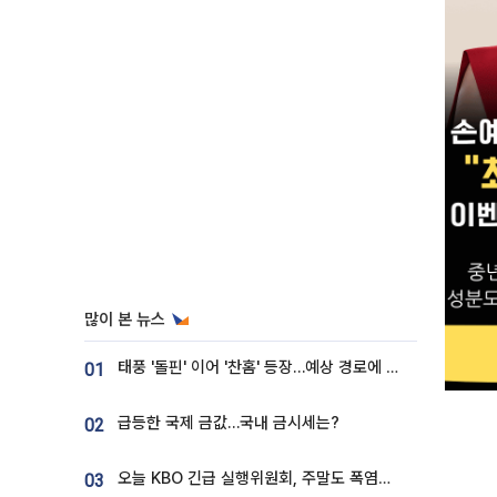
많이 본 뉴스
태풍 '돌핀' 이어 '찬홈' 등장…예상 경로에 한국 '한숨'
01
급등한 국제 금값…국내 금시세는?
02
오늘 KBO 긴급 실행위원회, 주말도 폭염취소 될까
03