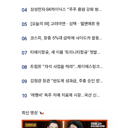
삼성전자·SK하이닉스 “주주 환원 강화 방안 마련”
04
[오늘의 IR] 고려아연ㆍ심텍ㆍ엘앤에프 등
05
코스피, 장중 5%대 급락에 사이드카 발동…삼성·SK 동반 폭락
06
티웨이항공, 새 이름 '트리니티항공' 첫발…SSC 전략 본격화
07
트럼프 “자석 사업을 하라”…제이에스링크, 비중국 영구자석 공급망 구축 속도
08
김정관 장관 “반도체 성과급, 주총 승인 받도록”…상법·자본시장법 개정 시사
09
‘레켐비’ 독주 치매 치료제 시장…국산 신약 등장하나
10
최신 영상