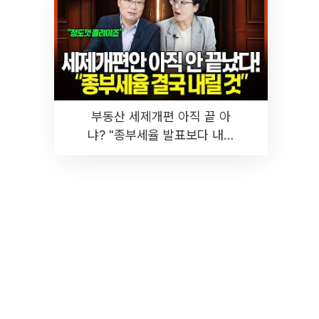
부동산 세제개편 아직 끝 아
냐? "종부세율 발표보다 내릴
것" 장기거주·양도세 전망 I 집
땅지성 I 김인만, 진미윤