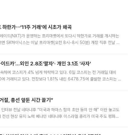
 하한가⋯‘11주 거래’에 시초가 왜곡
트레이드(NXT)가 운영하는 프리마켓에서 또다시 하한가로 거래를 개시하는
면 SK하이닉스는 이날 프리마켓(오전 8시~8시 50분) 개장 직후 전날 정
000원에 거래됐다. 거래량은 11주에 불과했으나, 최초 가격 결정이 기존 정
드카'…외인 2.8조'팔자'· 개인 3.1조 '사자'
속하며 코스피가 4% 넘게 하락하고 있다. 6일 코스피는 전 거래일 대비
.90에 거래되고 있다. 전장보다 1.81% 내린 6478.75에 출발한 코스피는 장
 6238.32까지 밀리기도 했다. 이날 오전 한때 코스피는 장중 5% 넘게 폭
절, 총선 앞둔 시간 끌기”
 인터뷰 전날 네타냐후 “미국과 하마스 합의 초안 동의 안 해” 이란 놓고도
개 전선 현상 유지 노력 베냐민 네타냐후 이스라엘 총리가 미국 주도 평화위
스 간 무장해제 합의안을 반대한 지 하루 만에 하마스 정치국 고위 관리