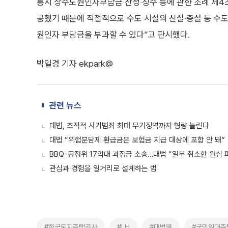
릉시 상수도원인자부담금 산정‧징수 등에 관한 조례 제4조
공했기 때문에 직접적으로 수도 시설의 신설‧증설 등 수
원인자 부담금을 부과할 수 있다”고 판시했다.
박일경 기자 ekpark@
관련 뉴스
대법, 조직적 사기범죄 최대 무기징역까지 형량 늘린다
대법 “위험분담제 환급금은 보험금 지급 대상에 포함 안 돼”
BBQ-공정위 17억대 과징금 소송…대법 “일부 취소한 원심
관심과 경험을 일거리로 설계하는 법
#한국토지주택공사
#LH
#대법원
#국민임대주