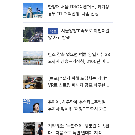
한양대 서울·ERICA 캠퍼스, 과기정
통부 ‘TLO 혁신형’ 사업 선정
서울양양고속도로 이천터널
속보
앞 사고 발생
탄소 감축 없으면 여름 온열지수 33
도까지 상승⋯기상청, 2100년 미래
전망
[르포] “살기 위해 도망치는 거야”
VR로 스토킹 피해자 공포 마주한
수형자들
추미애, 하루만에 후속타…주형철
부지사 앞세워 '재정TF' 즉시 가동
기약 없는 '극한더위' 당분간 계속된
다⋯다음주도 폭염·열대야 지속