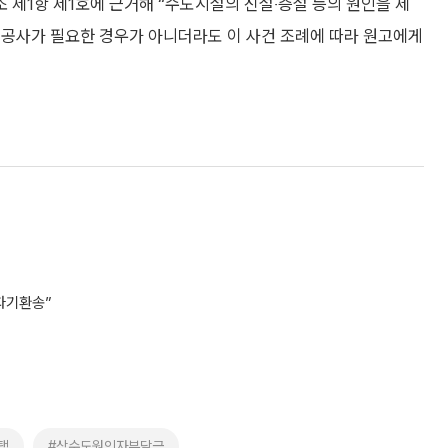
 제1항 제1호에 근거해 “수도시설의 신설‧증설 등의 원인을 제
도공사가 필요한 경우가 아니더라도 이 사건 조례에 따라 원고에게
 파기환송”
택
#상수도원인자부담금