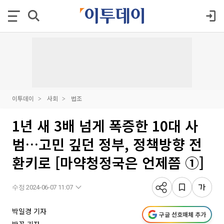
이투데이
사회
법조
1년 새 3배 넘게 폭증한 10대 사
범…고민 깊던 정부, 정책방향 전
환키로 [마약청정국은 언제쯤 ①]
수정 2024-06-07 11:07
박일경 기자
구글 선호매체 추가