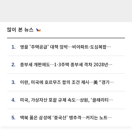
많이 본 뉴스
영끌 '주택공급' 대책 임박⋯비아파트·도심복합까지 총동원
1.
종부세 개편에도…1·3주택 종부세 격차 2028년부터 확대
2.
이란, 미국에 호르무즈 합의 조건 제시…美 “경기 아직 안 끝나” [종합]
3.
미국, 가상자산 포괄 규제 속도…상원, ‘클래리티법’ 9월 절차투표 추진
4.
맥북 품은 삼성에 ‘중국산’ 맹추격⋯커지는 노트북 OLED 시장
5.