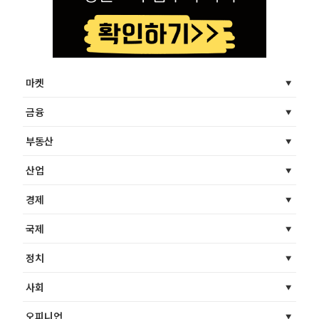
마켓
금융
부동산
산업
경제
국제
정치
사회
오피니언