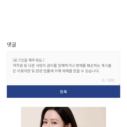
댓글
0 / 300