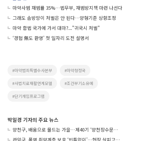
마약사범 재범률 35%…법무부, 재범방지책 마련 나선다
그래도 솜방망이 처벌은 안 된다…양형기준 상향조정
마약 합법 국가에 가서 대마?..."귀국시 처벌"
‘경험 無도 환영’ 첫 일자리 도전 설명서
#마약범죄특별수사본부
#마약청정국
#사법치료재활연계모델
#조건부기소유예
#단기개입프로그램
박일경 기자의 주요 뉴스
양천구, 배움으로 물드는 가을…제40기 ‘양천장수문화대학’ 수강생 모집
관악구, 폭염 취약계층 보호 ‘빈틈없이’…현장 살피고 지원 넓힌다