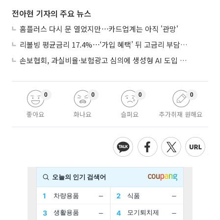
전아현 기자의 주요 뉴스
홈플러스 다시 문 열었지만⋯카드업계는 아직 '관망'
리볼빙 평균금리 17.4%⋯‘가입 혜택’ 뒤 고금리 부담 주의
손보협회, 과실비율·보험광고 심의에 생성형 AI 도입 추진
0
0
0
0
좋아요
화나요
슬퍼요
추가취재 원해요