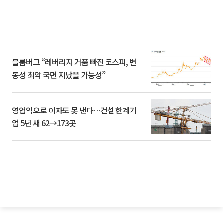
블룸버그 “레버리지 거품 빠진 코스피, 변
동성 최악 국면 지났을 가능성”
영업익으로 이자도 못 낸다…건설 한계기
업 5년 새 62→173곳