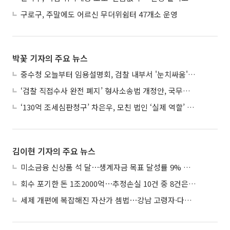
구로구, 주말에도 어르신 무더위쉼터 47개소 운영
박꽃 기자의 주요 뉴스
중수청 오늘부터 임용설명회, 검찰 내부서 '눈치싸움' 기류변화도
‘검찰 직접수사 완전 폐지’ 형사소송법 개정안, 국무회의 통과
‘130억 조세심판청구’ 차은우, 모친 법인 ‘실제 역할’ 다툴 듯
김이현 기자의 주요 뉴스
미소금융 신상품 석 달⋯생계자금 목표 달성률 9% 그쳐
회수 포기한 돈 1조2000억⋯추정손실 10건 중 8건은 기업대출
세제 개편에 복잡해진 자산가 셈법⋯강남 고령자·다주택자 ‘자산재편 고심’