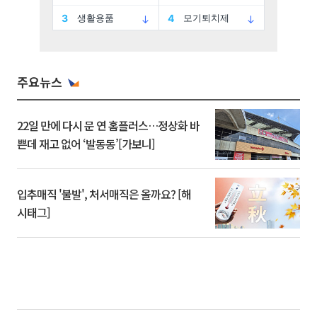
주요뉴스
22일 만에 다시 문 연 홈플러스…정상화 바
쁜데 재고 없어 ‘발동동’[가보니]
입추매직 '불발', 처서매직은 올까요? [해
시태그]