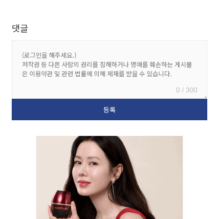
댓글
0 / 300