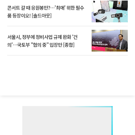
콘서트 갈 때 응원봉만?⋯'최애' 위한 필수
품 등장이오! [솔드아웃]
서울시, 정부에 정비사업 규제 완화 '건
의'⋯국토부 "협의 중" 입장만 [종합]