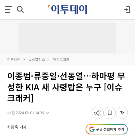
이투데이
뉴스발전소
이슈크래커
이종범·류중일·선동열…하마평 무
성한 KIA 새 사령탑은 누구 [이슈
크래커]
수정 2024-02-01 14:39
한종욱 기자
구글 선호매체 추가