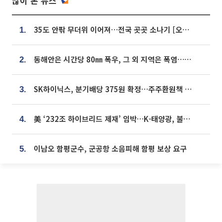
많이 본 뉴스
35도 안팎 무더위 이어져…전국 곳곳 소나기 [오늘 날씨]
1.
동해안은 시간당 80㎜ 폭우, 그 외 지역은 폭염…‘극과 극 날씨’
2.
SK하이닉스, 분기배당 375원 확정…주주환원책 9월로 앞당겨 발표
3.
美 ‘232조 하이브리드 제재’ 임박…K-태양광, 불확실성 털고 날개 다나
4.
이남오 함평군수, 군공항 소음피해 함평 보상 요구
5.