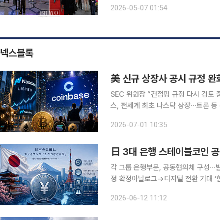
로평창카운티’에 긴급상황 감지 ‘케이로봇’ 시범 배치 예정 “약통
2026-05-07 01:54
조금 더 진화한다면 약통을 집는 것뿐
넥스블록
美 신규 상장사 공시 규정 완
SEC 위원장 “건점핑 규정 다시 검토 
스, 전세계 최초 나스닥 상장∙∙∙트론 등
미국 증권거래위원회(SEC)가 신규 
2026-07-01 10:35
증
日 3대 은행 스테이블코인 공
각 그룹 은행부문, 공동협의체 구성∙∙
정 확정아날로그→디지털 전환 기대 ‘한 목소리’ 최근 일본 금융권이 스테이블
개하며 가상자산 제도화를 위한 움직임
2026-06-12 11:12
나라로 언급됐던 만큼, 일본 결제 시장