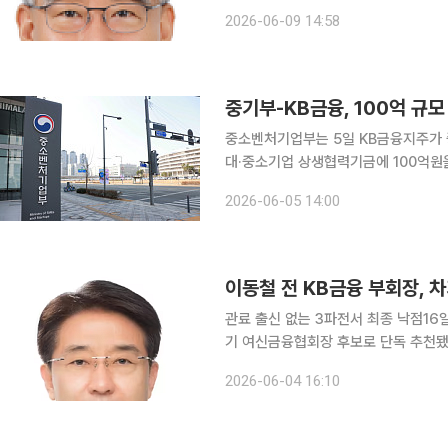
회를 열고 이사장 후보추천위원회가 단
2026-06-09 14:58
의결했다고 밝혔다. 김 신
중기부-KB금융, 100억 규
중소벤처기업부는 5일 KB금융지주가 
대·중소기업 상생협력기금에 100억원을 출연한다고 밝혔다. 
기업과 소상공인의 성장을 위한 인공지능 
2026-06-05 14:00
행한다. 상생협력모펀드 결성도 추진한
이동철 전 KB금융 부회장, 
관료 출신 없는 3파전서 최종 낙점16일 임시총회서 의결 예
기 여신금융협회장 후보로 단독 추천됐다
14대 여신금융협회장으로 최종 선임될 
2026-06-04 16:10