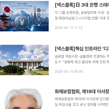
[넥스블록]日 3대 은행 스테
각 그룹 은행부문, 공동협의체 구성∙∙
정 확정아날로그→디지털 전환 기대 ‘한 목소리’ 최근 일본 금융권이 스테이블
개하며 가상자산 제도화를 위한 움직임
2026-06-12 11:12
나라로 언급됐던 만큼, 일본 결제 시장
[넥스블록]핵심 인프라인 ‘디
글로벌 자본시장-실물경제 연결하는 핵
도↑ “경쟁력 제고∙활성화 위해 안전∙투명한 법적∙
술(DLT)과 인공지능(AI) 기반의
2026-06-10 06:00
넘어 글로벌 자본시장과 실물경제를 연
화재보험협회, 제19대 이사장
화재보험협회 제19대 이사장에 김기환 
일 취임식을 갖고 공식 업무를 시작한다. 화재보험협회는 9일 국내 손해보험회사로 구성된 