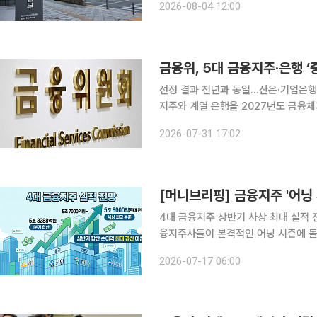
2026-08-04 12:00
인사와
금융위, 5대 금융지주·은행 
선정 결과 전년과 동일…산은·기업은행은 정부 손실
지주와 계열 은행을 2027년도 금융체계상 중요한
회의를 열고 10개 은행·은행지주회사를
2026-07-31 17:02
[머니브리핑] 금융지주 '어닝
4대 금융지주 상반기 사상 최대 실적 전망증권
융지주사들이 본격적인 어닝 시즌에 돌입
실적 행진을 이어갈 수 있을지에 쏠린다. 17일 금융권에 따르면 다음 주 국내 주요 금융지주
2026-07-17 06:00
2분기 실적 발표에 나선다. KB금융지