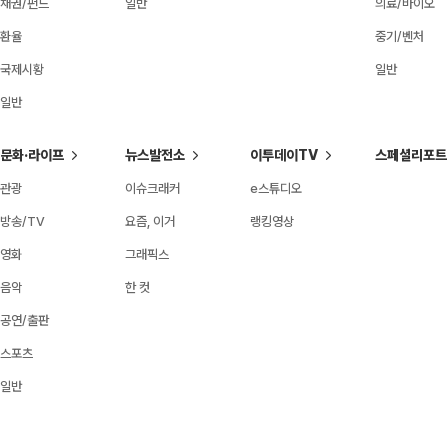
채권/펀드
일반
의료/바이오
환율
중기/벤처
국제시황
일반
일반
문화·라이프
뉴스발전소
이투데이TV
스페셜리포트
관광
이슈크래커
e스튜디오
방송/TV
요즘, 이거
랭킹영상
영화
그래픽스
음악
한 컷
공연/출판
스포츠
일반