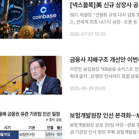
SEC 위원장 “건점핑 규정 다시 검토 
스, 전세계 최초 나스닥 상장∙∙∙트론 등
미국 증권거래위원회(SEC)가 신규 
2026-07-01 10:35
증
금융사 지배구조 개선안 이번주
이찬진 금감원장 "KB금융 숏리스트 전
확대 골자…은행장 인사까지 포괄 금융당국의 강력한 '금융회사 지배구조 개선안' 발표가 초읽기에
들어가면서 올해 말 임기가 만료되는 
2026-06-29 05:00
최고경영자(CEO) 선임 절차의 투명
보험개발원장 인선 본격화⋯보
보험개발원장 공모 25일 마감⋯관료 
권 기관장 인사 향방 주목 보험개발원 차기 원장 인선 절차가 본격화되면서 하반기 보험권 유관기관