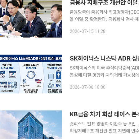
금융사 지배구조 개선안 이달
금융당국이 금융회사 최고경영자(CEO
을 이달 중 확정한다. 금융회사 검사·
인다는 방침이다. 금융위원회는 15일 ‘경제 대도약으로 대체불가 대한민국’을 주제로 열린 관계부처
2026-07-15 11:28
하반기 합동 업무보고에서 이 같은 내
SK하이닉스 나스닥 ADR 상
SK하이닉스의 미국 주식예탁증서(AD
동성에 미칠 영향과 차익거래 가능성에 금융투자업
르면 이날 증시에서 SK하이닉스는 전 
2026-07-06 18:00
다. 직전 거래일 -6%대에서 10% 넘
KB금융 차기 회장 레이스 본
숏리스트 발표 양종희·이환주 등 6인…
확정지배구조 개선안 발표 지연에 변수 촉각 KB금융지주 차기 회장 인선 구도가 양
임 여부를 중심으로 본격화됐다. 내부 