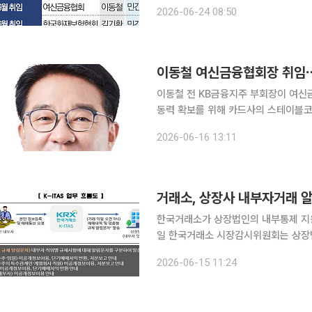
장 인사의 향방에 시장의 이목이 쏠리
2026-06-24 08:50
등 주요 금융 유관기관 수장에 민간 및
이동철 여신금융협회장 취임⋯
이동철 전 KB금융지주 부회장이 여신
동력 확보를 위해 카드사의 스테이블코
규제 합리화를 추진하겠다고 밝혔다. 여신금융협회는 16일 임시총회를 열고 이동철 전 KB금융지주
2026-06-16 13:11
부회장을 제14대 회장으로 선임했다고 
거래소, 상장사 내부자거래 
한국거래소가 상장법인의 내부통제 지원을
일 한국거래소 시장감시위원회는 상장법
내부자거래 알림서비스(K-ITAS)’를 전면 개편
2026-06-15 11:24
인 내부자가 자사주를 거래하는 경우 