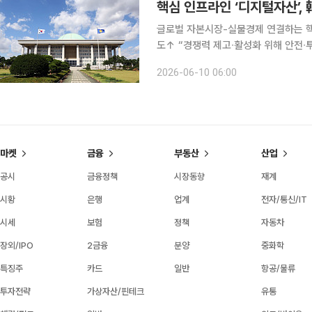
핵심 인프라인 ‘디지털자산’,
글로벌 자본시장-실물경제 연결하는 핵
도↑ “경쟁력 제고∙활성화 위해 안전∙투명한 법적∙
술(DLT)과 인공지능(AI) 기반의
2026-06-10 06:00
넘어 글로벌 자본시장과 실물경제를 연
마켓
금융
부동산
산업
공시
금융정책
시장동향
재계
시황
은행
업계
전자/통신/IT
시세
보험
정책
자동차
장외/IPO
2금융
분양
중화학
특징주
카드
일반
항공/물류
투자전략
가상자산/핀테크
유통