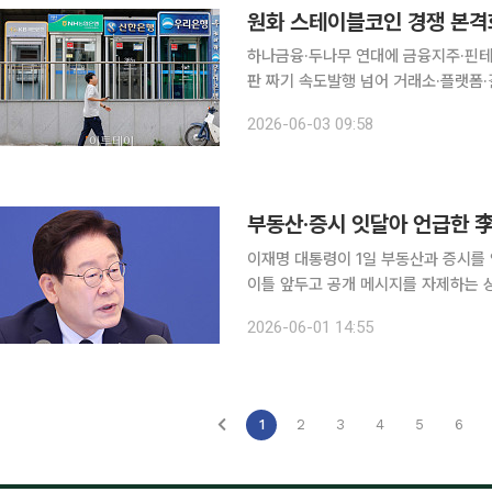
원화 스테이블코인 경쟁 본격
하나금융·두나무 연대에 금융지주·핀
판 짜기 속도발행 넘어 거래소·플랫폼·결제망 주도권 경쟁
둘러싼 금융권의 합종연횡이 빨라지고 
2026-06-03 09:58
운데 주요 금융지주와 지방은행, 핀테
이재명 대통령이 1일 부동산과 증시를 
이틀 앞두고 공개 메시지를 자제하는 
부동산 시장 정상화와 자본시장 육성이
2026-06-01 14:55
이 대통령은 이날 엑스(X·옛 트위터)에
1
2
3
4
5
6