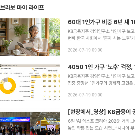
브라보 마이 라이프
60대 1인가구 비중 6년 새 1
KB금융지주 경영연구소 ‘1인가구 보고서’ 발간 1인가구 804만 시대…60대 증
번째 한국 사회에서 ‘혼자 사는 노후’가 빠르게 늘고 있다. 특히 60대의 1인가구 비중이 최근 6년 사
이 10%포인트 이상 상승하면서 고령층
2026-07-19 09:00
바라봐야 할 필요성이 커지고 있다. K
4050 1인 가구 ‘노후’ 걱정
KB금융지주 경영연구소 ‘1인가구 보고서
집중 중장년 1인가구의 경제적 고민은 노후 대비 자금과 소득 안정, 자산관리 문제로 나타났다. KB
금융지주 경영연구소의 ‘2026 한국 
2026-07-19 09:00
낮은 항목은 ‘경제력’이었다. 경
[현장에서_영상] KB금융이 공
6일 ‘AI 엑스포 코리아 2026’ 개최
놓인 약통 잡는 모습 시연…“시니어 부축