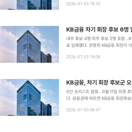
2026-07-03 18:55
데 금융당국의 금융지주 지배구조 개선
KB금융 차기 회장 후보 6명
내부 후보 4명·외부 후보 2명 포함…8월 3인 후보군 선정 KB금
로 압축됐다. 양종희 KB금융 회장이 
문장, 이환주 국민은행장 등 내부 후보들과 연임 경쟁에 나
2026-07-03 18:08
이날 차기 회장 선임을 위한 1차 후보
KB금융, 차기 회장 후보군 
6인 숏리스트 발표…9월 11일 최종 후보 확정 KB금융지주 차기 회장 후보군이 3
다. 금융권에 따르면 KB금융 회장후보추천위원회(회추위)는 이날 회의를 열고 내·외부 후보 12명으
로 구성된 롱리스트를 6명으로 줄인 1차 숏리스트를 확정한다
2026-07-03 08:47
임 절차가 대외에 공개되는 첫 단계다