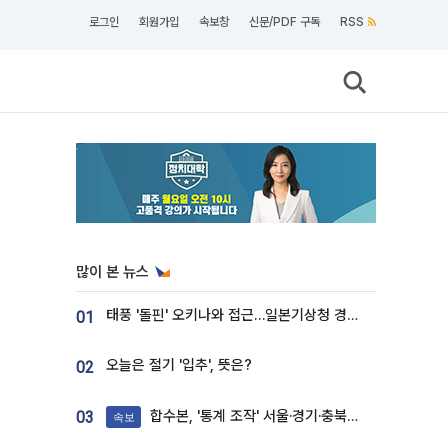
로그인
회원가입
속보창
신문/PDF 구독
RSS
많이 본 뉴스
태풍 '돌핀' 오키나와 접근…일본기상청 경로 업데이트
01
오늘은 절기 '입추', 뜻은?
02
합수본, '통계 조작' 서울·경기·충북 선관위 등 추가 압수수색
03
속보