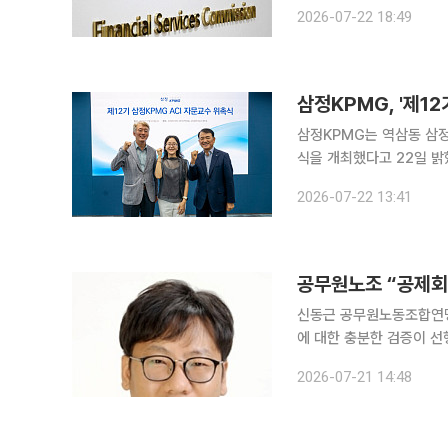
늘린 프로젝트를 바탕으로
2026-07-22 18:49
계상과 외부감사 방해도 함
삼정KPMG, '제1
삼정KPMG는 역삼동 삼정
식을 개최했다고 22일 
다. 신진영 연세대 경영대
2026-07-22 13:41
교수는 연임됐다. 최종학
공무원노조 “공제회
신동근 공무원노동조합연맹
에 대한 충분한 검증이 선행돼야 한다고 밝혔다. 신 
산으로 운영되는 일반 공
2026-07-21 14:48
는 자조기관”이라며 “공