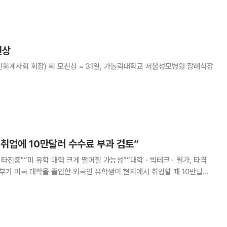
강과 의왕백운프로젝트금융투자, 외부감사 과정에서 감사절
친상
인회계사회 회장) 씨 모친상 = 31일, 가톨릭대학교 서울성모병원 장례식장
 취업에 10만달러 수수료 부과 검토”
 타진중"“미 유학 매력 크게 떨어질 가능성”“대학ㆍ빅테크ㆍ월가, 타격
수료를 부과하는 방안을 검토 중이라고 소식통을 인용해 월스트리트저널
(WSJ)이 30일(현지시간) 보도했다. 이 수수료 부과 방안은 국토