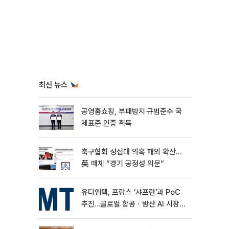
최신 뉴스
공영홈쇼핑, 부패방지·규범준수 국
제표준 인증 획득
축구협회 성접대 의혹 해외 확산…
英 매체 “경기 공정성 의문”
유디엠텍, 프랑스 ‘샤프란’과 PoC
추진…글로벌 항공ㆍ방산 AI 시장
공략