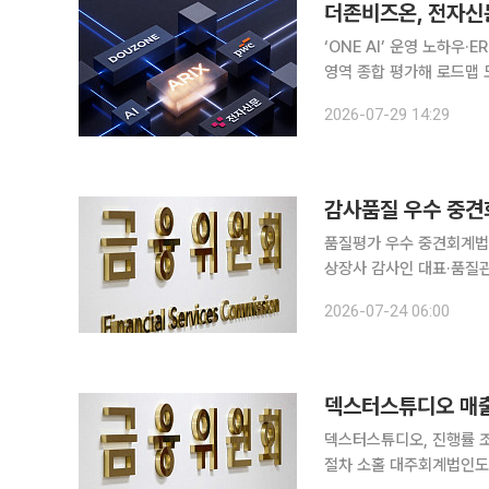
‘ONE AI’ 운영 노하우
영역 종합 평가해 로드맵 도출…
문, 삼일회계법인(삼일PwC
2026-07-29 14:29
감사품질 우수 중견
품질평가 우수 중견회계법
상장사 감사인 대표·품질관리이사 외부감사
을 유도하기 위한 제도 
2026-07-24 06:00
기회를 열고, 대형 회계
덱스터스튜디오 매출
덱스터스튜디오, 진행률 
절차 소홀 대주회계법인도 감사업무 제한 덱스터스튜디오가 