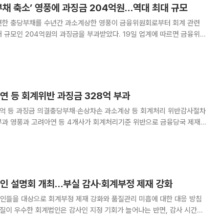
부채 축소’ 영풍에 과징금 204억원…역대 최대 규모
련한 충당부채를 수년간 과소계상한 영풍이 금융위원회로부터 회계 관련
04억원의 과징금을 부과받았다. 19일 업계에 따르면 금융위는
고 회계처리 기준을 위반해 재무제표를 작성하고 공시한 영풍에 과징금 204
 금융위 관계자에 따르면 이번 과징금 규
연 등 회계위반 과징금 328억 부과
84억 등 과징금 의결충당부채·손상차손 과소계상 등 회계처리 위반감사절차
융당국 제재를
와 회사관계자, 감사인 등에 총 328억원대 과징금을 부과하기로 했다.
3차 회의에서 회계처리기준을 위반해 재무
사인 설명회 개최…부실 감사·회계부정 제재 강화
인들을 대상으로 회계부정 제재 강화와 품질관리 미흡에 대한 대응 방침
품질이 우수한 회계법인은 감사인 지정 기회가 늘어나는 반면, 감사 시간을