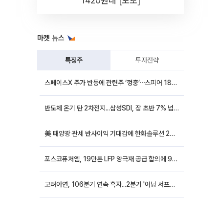
1420원대 [포토]
마켓 뉴스
특징주
투자전략
스페이스X 주가 반등에 관련주 ‘껑충’⋯스피어 18%ㆍ에이치브이엠 12%↑
반도체 온기 탄 2차전지...삼성SDI, 장 초반 7% 넘게 껑충
美 태양광 관세 반사이익 기대감에 한화솔루션 20%대·OCI홀딩스 14%대 급등
포스코퓨처엠, 19만톤 LFP 양극재 공급 합의에 9%대 강세
고려아연, 106분기 연속 흑자...2분기 '어닝 서프라이즈'에 장 초반 12%대 강세