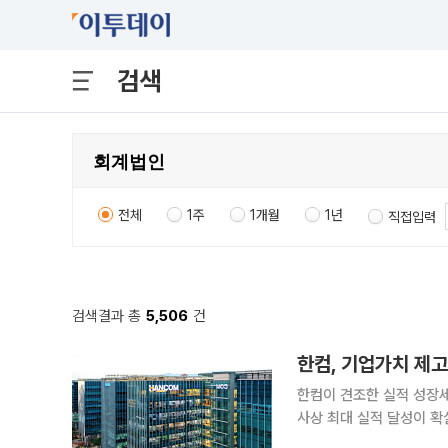
검색
전체
1주
1개월
1년
직접입력
검색결과 총
5,506
건
한컴, 기업가치 제
한컴이 견조한 실적 성장세
사상 최대 실적 달성이 확실시
이사회를 열고 기업가치 제