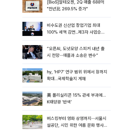
[BioS]알테오젠, 2Q 매출 688억
"전년比 269.5% 증가"
비수도권 신산업 창업기업 최대
100% 세액 감면...제3자 사업승계
특례 도입
“오픈AI, 도넛모양 스피커 내년 출
시 전망⋯애플과 소송은 변수”
hy, ‘HP7’ 연구 범위 위에서 장까지
확대…국제학술지 게재
美 폴리실리콘 15% 관세 부과에…
K태양광 ‘반색’
버스킹부터 영화 상영까지⋯서울시
설공단, 시민 위한 여름 문화 행사