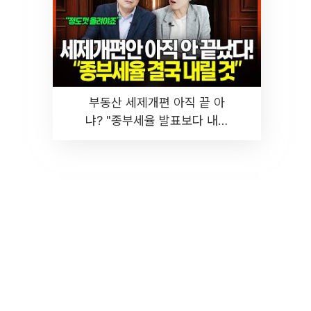
부동산 세제개편 아직 끝 아
냐? "종부세율 발표보다 내릴
것" 장기거주·양도세 전망 I 집
땅지성 I 김인만, 진미윤