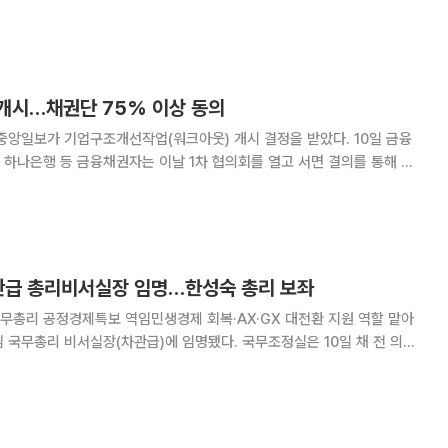
임으로 부실 감사 위험을 키우는 곳은 지정 조치 등에서 불이익을 받게
 서울 본원 대강당에서 주권상장법인 감사인의
개시…채권단 75% 이상 동의
앙일보가 기업구조개선작업(워크아웃) 개시 결정을 받았다. 10일 금융
하나은행 등 금융채권자는 이날 1차 협의회를 열고 서면 결의를 통해 중
/4 이상을 보유한 채권자가 동
후 6시 채권액 기준 75% 이상의 찬성 동
차관급 총리비서실장 임명…한성숙 총리 보좌
무총리 공정경제특보 역임민생경제 회복·AX·GX 대전환 지원 역할 맡아
 국무총리 비서실장(차관급)에 임명됐다. 국무조정실은 10일 채 전 의원
임명할 예정이라고 밝혔다. 채이배 신임 비서실장은 1975년
 계산고와 고려대학교 행정학과를 졸업