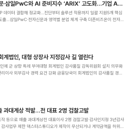
더존비즈온, 전자신문·삼일PwC와 AI 준비지수 ‘ARIX’ 고도화…기업 AX 진단 강화
·ERP 데이터 결합해 정교화…진단부터 솔루션 적용까지 일괄 지원5개 핵심
삼일PwC·전자신문과 영역별 분업 체계 구축 더존비즈온이 전자신
)과 함께 기업의 인공지능 전환(AX) 준비 수준을 진단하는 ‘ARIX(AI 준
비지수)’ 모델 정교화와 확산에 나선다. 더존비즈온은
회계법인, 대형 상장사 지정감사 길 열린다
인에 군 상향 특례 부여대형 회계법인 감사품질 감독위원회 설치 의무화
 경력 요건 강화 금융당국이 회계법인의 감사품질 경쟁
개선에 나선다. 감사품질이 우수한 중견 회계법인에는 대형 상장사 지정감사
법인에는 외부전문가 중심의 감사품질 감독기구 설치를
 과대계상 적발…전 대표 2명 검찰고발
조작 등으로 매출 과대계상전 대표이사 2명 검찰고발·감사인지정 3년감사
제작이 무산되거나 계약금액을 허위로