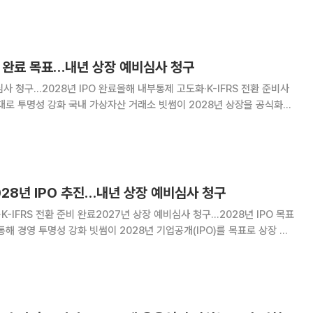
류업 방안을 확정해 4분기 중 본
PO 완료 목표…내년 상장 예비심사 청구
심사 청구…2028년 IPO 완료올해 내부통제 고도화·K-IFRS 전환 준비사
거래소 빗썸이 2028년 상장을 공식화하
다. 내부통제와 회계·공시 체계를 제도권 금융 수준으로 끌어올리고 사업
구조와 재무 안정성도 정비할 방침이다. 빗썸은 3일 홈페
028년 IPO 추진…내년 상장 예비심사 청구
K-IFRS 전환 준비 완료2027년 상장 예비심사 청구…2028년 IPO 목표
 2028년 기업공개(IPO)를 목표로 상장 준
올해 내부통제 체계 고도화와 한국채택국제회계기준(K-IFRS) 전환 준비
비심사를 청구한다는 계획이