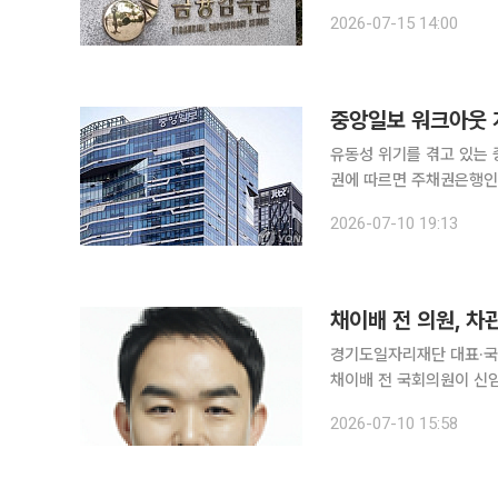
무리하게 줄이거나 저가 수
2026-07-15 14:00
된다. 15일 금감원은
중앙일보 워크아웃 
유동성 위기를 겪고 있는 중
권에 따르면 주채권은행인 
앙일보의 워크아웃 개시에 합의했다. 워크아웃은 총 금융채권액 중 3
2026-07-10 19:13
의하면 개시된다. 이날 오
채이배 전 의원, 
경기도일자리재단 대표·국
채이배 전 국회의원이 신임
을 신임 총리 비서실장으로 11일 자로 
2026-07-10 15:58
전북 군산 출신으로 인천