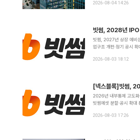
2026-08-04 14:26
주주환원 정책을 종합한 밸
빗썸, 2028년 I
빗썸, 2027년 상장 예비
업구조 개편·정기 공시 확대로 투명성 강화 국내 가상자산 
고 경영 체질 개선에 나선
2026-08-03 18:12
[넥스블록]빗썸, 2
2026년 내부통제 고도화·
빗썸에셋 분할·공시 확대 통해 경영 투명성 강화 빗썸이
비에 본격적으로 나선다. 
2026-08-03 17:26
를 마치고, 내년 상장 예