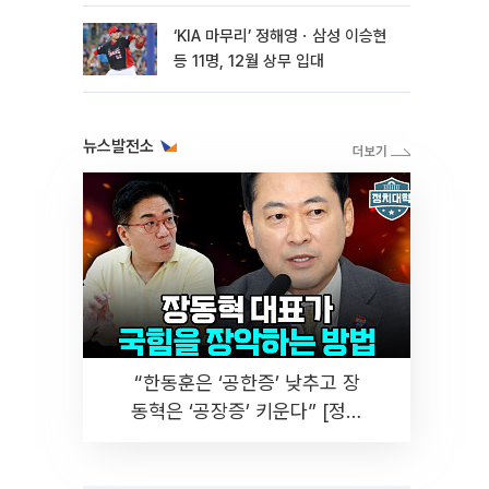
마련
‘KIA 마무리’ 정해영ㆍ삼성 이승현
등 11명, 12월 상무 입대
뉴스발전소
“한동훈은 ‘공한증’ 낮추고 장
동혁은 ‘공장증’ 키운다” [정치
대학]