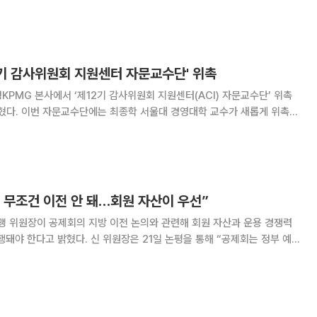
 가공매출을 인식한 사실이 금융당국 감리에서 적발됐다. 금융부채 과소
께 지적되면서 전 대표이사 2명에 대한 검찰고발 등 제재
2기 감사위원회 지원센터 자문교수단' 위촉
KPMG 본사에서 ‘제12기 감사위원회 지원센터(ACI) 자문교수단’ 위촉
밝혔다. 이번 자문교수단에는 최종학 서울대 경영대학 교수가 새롭게 위촉됐
학 교수와 김태진 고려대 법학전문대학원 교수, 박소정 서울대 경영대학
 교수는 증권선물위원회 감리위원회 위원을 역임
 무조건 이전 안 돼…회원 자산이 우선”
 위원장이 공제회의 지방 이전 논의와 관련해 회원 자산과 운용 경쟁력
위원장은 21일 논평을 통해 “공제회는 정부 예
기업이 아니라 회원들이 납부한 부담금과 적립금을 운용해 성과를 돌려주
제회 자산은 정부나 국토교통부의 돈이 아닌 회원들