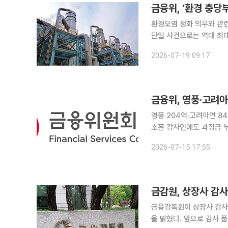
금융위, ‘환경 충당
환경오염 정화 의무와 관
단일 사건으로는 역대 최대 규모인 2
15일 제13차 회의를 열
2026-07-19 09:17
억7410만원을 부과했다.
금융위, 영풍·고려아
영풍 204억·고려아연 
소홀 감사인에도 과징금 부과 영풍과 고려아연 등 4개사가 회계처리기준 위반으로 금
받았다. 금융위원회는 회사
2026-07-15 17:55
금융위원회는 15일 제1
금감원, 상장사 감
금융감독원이 상장사 감사
을 밝혔다. 앞으로 감사 