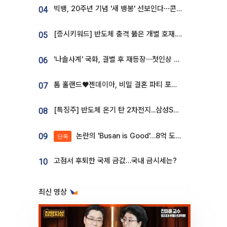
빅뱅, 20주년 기념 '새 뱅봉' 선보인다⋯콘서트 앞두고 팝업 개최
04
[증시키워드] 반도체 충격 뚫은 개별 호재...포스코퓨처엠·에코프로·한화솔루션 '눈길'
05
‘나솔사계’ 국화, 결별 후 재등장⋯첫인상 투표 휩쓸고 ‘인기녀’ 등극
06
톰 홀랜드♥젠데이아, 비밀 결혼 파티 포착⋯호텔 대관비만 9억
07
[특징주] 반도체 온기 탄 2차전지...삼성SDI, 장 초반 7% 넘게 껑충
08
논란의 'Busan is Good'…8억 도시브랜드, 용산 대통령실 CI 업체가 수행
09
단독
고점서 후퇴한 국제 금값…국내 금시세는?
10
최신 영상