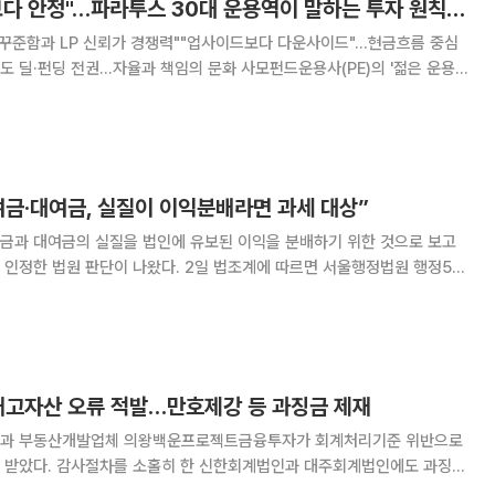
"무리한 외형 확장보다 안정"…파라투스 30대 운용역이 말하는 투자 원칙 [PE의 젊은 피]
"꾸준함과 LP 신뢰가 경쟁력""업사이드보다 다운사이드"…현금흐름 중심
권…자율과 책임의 문화 사모펀드운용사(PE)의 '젊은 운용
. 자금 모집(펀딩)과 투자처 물색(딜 소싱), 투자 검토까지 젊은 운용역이
. 최근 국민성장펀드 위탁운용사(GP)
여금·대여금, 실질이 이익분배라면 과세 대상”
금과 대여금의 실질을 법인에 유보된 이익을 분배하기 위한 것으로 보고
나왔다. 2일 법조계에 따르면 서울행정법원 행정5부
 태양광 개발사업 시행사 A가 삼성세무서장을 상대로 제기한 법인세 등 부
과처분 취소 소송에서 원고 일부 승소 판결을 내렸다. A 사는 충남
·재고자산 오류 적발…만호제강 등 과징금 제재
강과 부동산개발업체 의왕백운프로젝트금융투자가 회계처리기준 위반으로
 받았다. 감사절차를 소홀히 한 신한회계법인과 대주회계법인에도 과징금
회계처리기준을 위반해 재무제