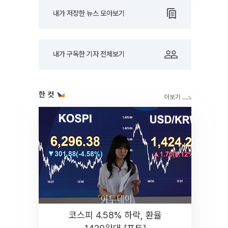
내가 저장한 뉴스 모아보기
내가 구독한 기자 전체보기
한 컷
코스피 4.58% 하락, 환율