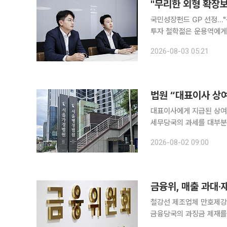
국민성장펀드 GP 선정…
투자 철학젊은 운용역에게도 딜·펀딩 전
역'들의 역할이 커지고 있다
2026-08-03 05:21
주도하는 사례가 늘고 있다
법원 “대표이사 상
대표이사에게 지급된 상여
세무당국의 과세를 대부분 인정한 법원 판단이 
(이정원 부장판사)는 최근
2026-08-02 09:00
금융위, 매출 과대
철강선 제조업체 만호제
금융당국의 과징금 제재를
과 감사업무 제한 조처가 내려졌다. 금융위는 31일 제14차 회의에서 