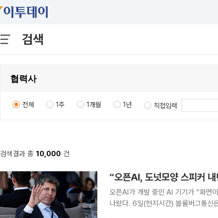
검색
전체
1주
1개월
1년
직접입력
검색결과 총
10,000
건
“오픈AI, 도넛모양 스피커 
오픈AI가 개발 중인 AI 기기가 “화면
나왔다. 6일(현지시간) 블룸버그통신은 복수의 소식통을 인용해 “오픈AI에서 출시 예정인 새로운
기기가 한 손으로 쉽게 들고 다닐 수 