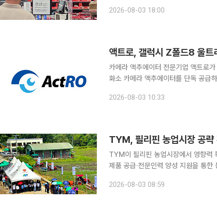
이 투입되면 협력사 대금 지급과 상품 
2026-08-03 18:00
다시 열 전망이다. 다만 영업 재개가 
액트로, 갤럭시 Z폴드8 울트
카메라 액추에이터 전문기업 액트로가 
화소 카메라 액추에이터를 단독 공급하며 초고
자 '갤럭시 Z폴드8 울트라'에 2억화소 
2026-08-03 10:33
삼성전기 모듈사업부의 1차 협력사로
TYM, 필리핀 농업시장 공략
TYM이 필리핀 농업시장에서 영향력 
제품 공급·전문인력 양성 지원을 통한 농업기
28~29일 필리핀 칼링가주 타북시에서 ‘2
2026-08-03 08:59
열린 행사에는 필리핀 농업부와 농업기