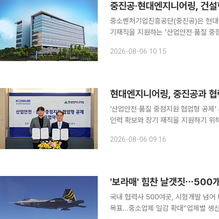
중진공·현대엔지니어링, 건설
중소벤처기업진흥공단(중진공)은 현대
기재직을 지원하는 ‘산업안전·품질 중점지원 
중점지원 협업형 공제는 양측이 체결한
2026-08-06 10:15
사업 중 하나다. 현대엔지니어링의 안
현대엔지니어링, 중진공과 협력
'산업안전·품질 중점지원 협업형 공제' 사업 협업 현대엔지니어링이 협력사의 
인력 확보와 장기 재직을 지원하기 위해 정부
은 서울 종로구 계동 본사에서 중소벤
2026-08-06 09:16
'보라매' 힘찬 날갯짓⋯500개
국내 협력사 500여곳, 시험개발 넘어
목표…중소업체 일감 확대“업체별 생산 5