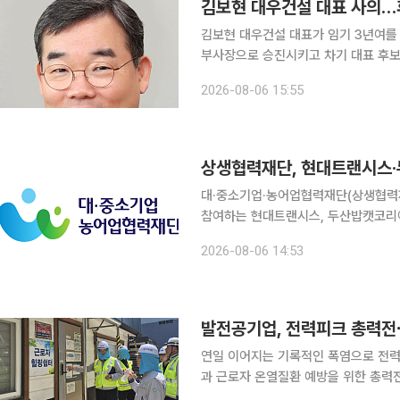
김보현 대우건설 대표 사의…
김보현 대우건설 대표가 임기 3년여를
부사장으로 승진시키고 차기 대표 후보로 추천하며
대표가 사의를 표명했으며 회사가 이를 
2026-08-06 15:55
로 재선임돼 3년의 임기를 새로 부여받
상생협력재단, 현대트랜시스·
대·중소기업·농어업협력재단(상생협력재
참여하는 현대트랜시스, 두산밥캣코리아
협약을 체결한다고 6일 밝혔다. 이번 협약은 정부지원금과 상생기금을 매칭해 추진하는 ‘고탄소배
2026-08-06 14:53
출업종 공급망 ESG 지원 시범사업’의 
발전공기업, 전력피크 총력전⋯
연일 이어지는 기록적인 폭염으로 전
과 근로자 온열질환 예방을 위한 총력전에 돌입했다. 기관장들이 직접 
점검하고 노사가 합동으로 작업 환경을 챙기