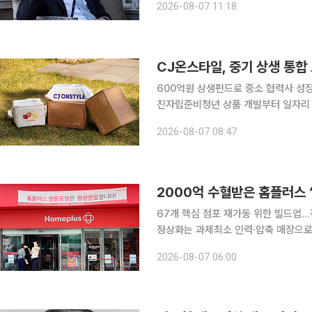
2026-08-07 11:18
도넛 모양으로 배터리로 구동된다. 명
CJ온스타일, 중기 상생 통합 
600억원 상생펀드로 중소 협력사 성
진자립준비청년 상품 개발부터 일자리 경험까지 제공 CJ온스타일이 중
립준비청년의 경제적 자립을 지원하는 동
2026-08-07 08:47
600억원 규모의 상생펀드를 운영하고
2000억 수혈받은 홈플러스 ‘
67개 핵심 점포 재가동 위한 빌드업.
정상화는 과제최소 인력·압축 매장으로 운영…회생 가
픈을 시작으로 13일 정식으로 재영업을
2026-08-07 06:00
PB 상품과 함께 일반 상품 납품도 순