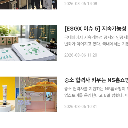
2026-08-06 14:08
업계에 따르면 한국남동발전·한국서부
국내외에서 지속가능성 공시와 인공지능
변화가 이어지고 있다. 국내에서는 기
장법 개정안이 발의됐다. 호주는 신규
2026-08-06 11:20
달 기준을 마련하고 기업용 지붕형 태
중소 협력사 키우는 NS홈쇼핑
중소 협력사를 지원하는 NS홈쇼핑이 
업스토어를 운영한다고 6일 밝혔다. 이번 행사는 협력사의 우수 상품을 소비자에게 알리고, 오프라
인 체험을 온라인 구매로 연결해 실질적인 판
2026-08-06 10:31
물에 녹여 간편하게 섭취할 수 있는 ‘