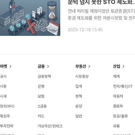
문턱 넘지 못한 STO 제도
연내 처리될 예정이었던 토큰증권(STO) 
증권 제도화를 위한 자본시장법 및 전
스터로 입법이 밀렸다. 때문에 지난 4
2025-12-18 13:45
마켓
금융
부동산
산업
공시
금융정책
시장동향
재계
시황
은행
업계
전자/통신/IT
시세
보험
정책
자동차
장외/IPO
2금융
분양
중화학
특징주
카드
일반
항공/물류
투자전략
가상자산/핀테크
유통