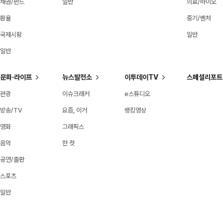
채권/펀드
일반
의료/바이오
환율
중기/벤처
국제시황
일반
일반
문화·라이프
뉴스발전소
이투데이TV
스페셜리포트
관광
이슈크래커
e스튜디오
방송/TV
요즘, 이거
랭킹영상
영화
그래픽스
음악
한 컷
공연/출판
스포츠
일반