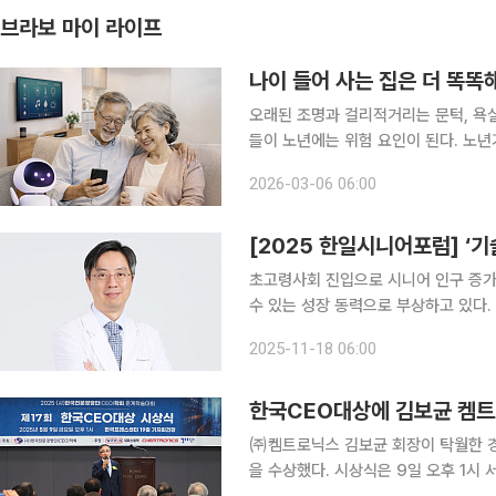
브라보 마이 라이프
나이 들어 사는 집은 더 똑똑
오래된 조명과 걸리적거리는 문턱, 욕실
들이 노년에는 위험 요인이 된다. 노
장 자주 발생하는 공간이다. 시니어 
2026-03-06 06:00
[2025 한일시니어포럼] ‘
초고령사회 진입으로 시니어 인구 증가
수 있는 성장 동력으로 부상하고 있다
11일 서울 강남 웨스틴서울파르나스 호
2025-11-18 06:00
는 주요 연사들을 미리 만나, 한일 시
한국CEO대상에 김보균 켐트로
㈜켐트로닉스 김보균 회장이 탁월한 경
을 수상했다. 시상식은 9일 오후 1