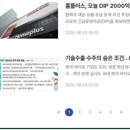
홈플러스, 오늘 DIP 2000
협력사 대금·상품 공급 등에 우선 투입67곳 재가
규모의 긴급운영자금(DIP)을 확보하면
대금 지급과 상품 공급 정상화에 우선 
2026-08-03 06:00
이다. 3일 유통업계에 따르면 홈플
기술수출·수주의 숨은 조건…
제약‧바이오 기업도 ESG 경영 확산과
구…계약 반영‧실사도 국내 제약·바이오기업들이 ESG(환경·사회·지배구조) 경영을 강화하고 있다.
과거에는 투자자와 주주를 대상으로 
2026-08-03 05:00
의 기술수출, 공동연구, 위탁개발생산(
1
2
3
4
5
6