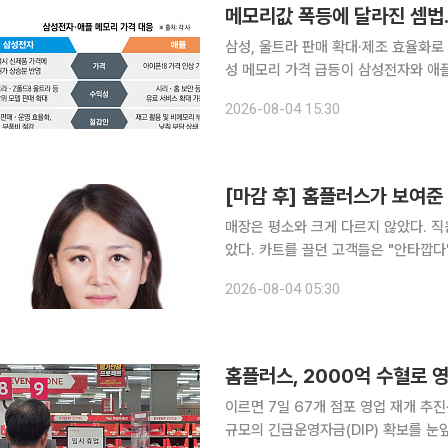
메모리값 폭등에 달라진 셈법
삼성, 울트라 판매 확대·제조 효율화로
성 메모리 가격 급등이 삼성전자와 애플의 스마트폰 수익성을 동시에 압박하고 있다. 삼성전자 모바
일경험(MX)사업부가 2분기 처음으로
2026-08-04 15:30
높아질 것으로 전망했다. 같은 원가 
[마감 후] 홈플러스가 보여준
매장은 평소와 크게 다르지 않았다. 
았다. 카트를 끌던 고객들은 "안타깝다
장 무거운 표정은 입점업체 상인들에게서
2026-08-04 05:30
했다. 지난달 11일, 임시휴업을 앞둔 
홈플러스, 2000억 수혈로 
이르면 7일 67개 점포 영업 재개 추진상품 공급·
규모의 긴급운영자금(DIP) 확보를 눈