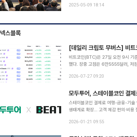
춘계학술대회장에서 개최됐다. 김보균 
2025-05-09 18:14
한 이래 국내외 어려운 경영환경 속에
넥스블록
비트코인(BTC)은 27일 오전 9시 기
했다. 장중 고점은 6만5555달러, 
보인 가운데 시가총액 상위 100위 가
2026-07-27 09:20
자산이 강세를 나타냈다. 
모두투어, 스테이블코인 결제
스테이블코인 결제로 여행-금융-기술 잇
생태계로 확장… 고객 체감 편의·비용 절감 동시 실현 모두투어가 고객
가속화하기 위해 블록체인 전문 기업 비토
2026-01-21 09:55
여한다고 19일 밝혔다. 