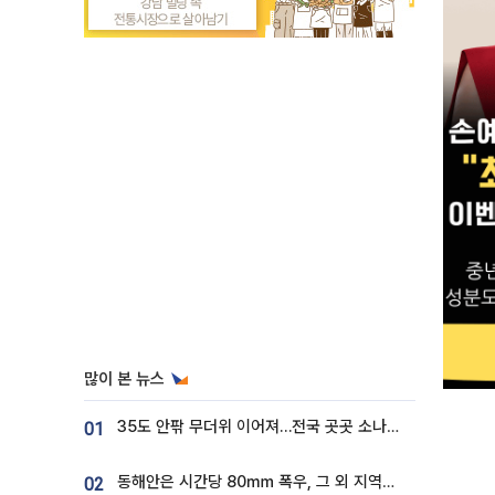
많이 본 뉴스
35도 안팎 무더위 이어져…전국 곳곳 소나기 [오늘 날씨]
01
동해안은 시간당 80㎜ 폭우, 그 외 지역은 폭염…‘극과 극 날씨’
02