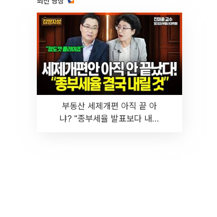
최신 영상
부동산 세제개편 아직 끝 아
냐? "종부세율 발표보다 내릴
것" 장기거주·양도세 전망 I 집
땅지성 I 김인만, 진미윤