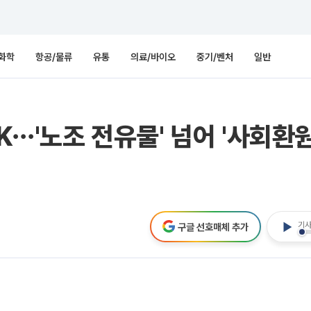
화학
항공/물류
유통
의료/바이오
중기/벤처
일반
SK⋯'노조 전유물' 넘어 '사회환
기사
구글 선호매체 추가