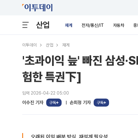
산업
재계
전자/통신/IT
자동차
중
이투데이
산업
재계
'초과이익 늪' 빠진 삼성·
험한 특권下]
입력 2026-04-22 05:00
이수진 기자
손희정 기자
구독
구독
오래된 이익 배분 방식, 재설계 필요성