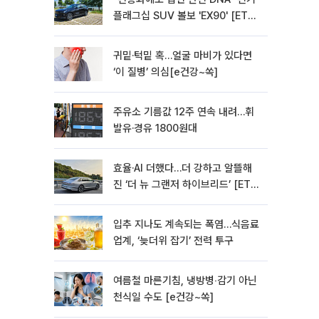
플래그십 SUV 볼보 'EX90' [ET의
모빌리티]
귀밑·턱밑 혹…얼굴 마비가 있다면
‘이 질병’ 의심[e건강~쏙]
주유소 기름값 12주 연속 내려…휘
발유·경유 1800원대
효율·AI 더했다…더 강하고 알뜰해
진 ‘더 뉴 그랜저 하이브리드’ [ET의
모빌리티]
입추 지나도 계속되는 폭염…식음료
업계, ‘늦더위 잡기’ 전력 투구
여름철 마른기침, 냉방병‧감기 아닌
천식일 수도 [e건강~쏙]