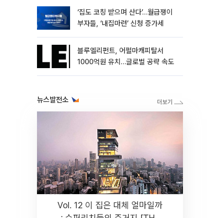
‘집도 코칭 받으며 산다’…월급쟁이
부자들, ‘내집마련’ 신청 증가세
블루엘리펀트, 어펄마캐피탈서
1000억원 유치…글로벌 공략 속도
뉴스발전소
Vol. 12 이 집은 대체 얼마일까
: 슈퍼리치들의 주거지 [THE