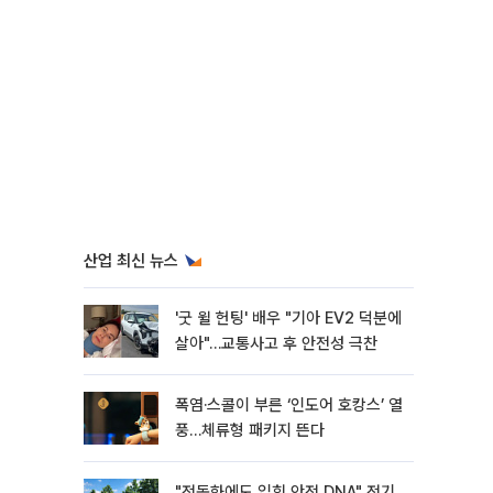
산업 최신 뉴스
'굿 윌 헌팅' 배우 "기아 EV2 덕분에
살아"…교통사고 후 안전성 극찬
폭염·스콜이 부른 ‘인도어 호캉스’ 열
풍…체류형 패키지 뜬다
"전동화에도 입힌 안전 DNA" 전기