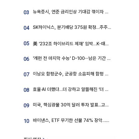
뉴욕증시, 연준 금리인상 기대감 꺾이자 상승...S&P500 사상 최고치 [종합]
03
SK하이닉스, 분기배당 375원 확정…주주환원책 9월로 앞당겨 발표
04
05
美 ‘232조 하이브리드 제재’ 임박…K-태양광, 불확실성 털고 날개 다나
'개편 전 마지막 수능' D-100⋯남은 기간 성적 올릴 전략은
06
이남오 함평군수, 군공항 소음피해 함평 보상 요구
07
효율·AI 더했다…더 강하고 알뜰해진 ‘더 뉴 그랜저 하이브리드’ [ET의 모빌리티]
08
미국, 핵심광물 30억 달러 투자 발표...고려아연 대미투자 언급
09
바이낸스, ETF 무기한 선물 74% 장악…한국 레버리지 ETF 거래 급증 [e가상자산]
10