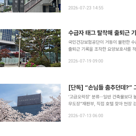
원 행정7부(강우찬 수석부장판사)는 
2026-07-23 14:55
과서 선택적 사용결정 처분 취소청구 
국민건강보험공단이 거동이 불편한 수급
출퇴근 기록을 조작한 요양보호사를 적
수한 것은 적법하다는 법원 판단이 나왔다. 19일 법조계에 따르면 서울행정법원 행정5부
2026-07-19 09:00
판장)는 최근 노인 장기요양기관을 운
‘고급오락장’ 분류⋯일반 건축물보다 높
무도장”재판부, 직접 호텔 찾아 현장 검증⋯“고급오락장 아냐
의 유명 라운지 바 ‘제이제이 마호니스(
2026-07-13 06:00
의 재산세 등을 취소하라는 법원 판단이