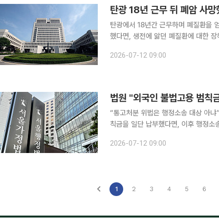
탄광에서 18년간 근무하며 폐질환을 
했다면, 생전에 앓던 폐질환에 대한 
판단이 나왔다. 산업재해보상보헙법(산재법)상 장해급여는 질병이 완치되거나 더 이상 치료효과를
2026-07-12 09:00
기대하기 어려워 증상이 ‘고정’된 경우
법원 "외국인 불법고용 범칙금
“통고처분 위법은 행정소송 대상 아냐”…원고 소 각하 외국인을 불법
칙금을 일단 납부했다면, 이후 행정소송
관리법상 통고처분에 이의가 있으면 범
2026-07-12 09:00
1
2
3
4
5
6