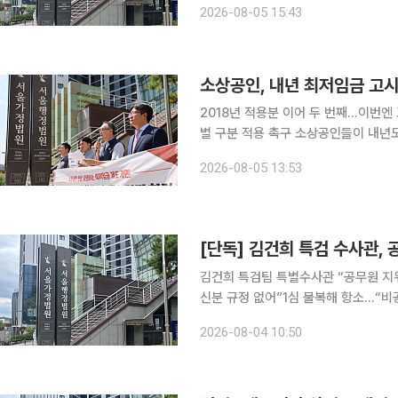
2026-08-05 15:43
사)는 최근 경기도 이천시의 토목직 
소상공인, 내년 최저임금 고
2018년 적용분 이어 두 번째…이번엔
별 구분 적용 촉구 소상공인들이 내년도 최저임금 고시를 취소해달라며 다시 법정 대응에 나섰다.
업종별 지불 능력을 반영하지 않은 단
2026-08-05 13:53
헌 소지가 있다는 주장이다. 소상공
김건희 특검팀 특별수사관 “공무원 지
신분 규정 없어”1심 불복해 항소…“비공무원 지위 문제점
민중기 특별검사팀에서 특별수사관으로
2026-08-04 10:50
소송에서 패소했다. 법원은 특검법이 