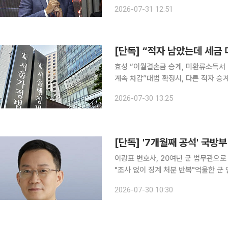
다. 서울행정법원 행정3단독 김태환 부장판사는 31일 탄 전 교수가 법무부 장관을 상대로 낸 출국정
2026-07-31 12:51
지 연장처분 취소 소송의 선고기일을 열
[단독] “적자 남았는데 세금
효성 “이월결손금 승계, 미환류소득서 
계속 차감”대법 확정시, 다른 적자 승계 기업도 환급 
소송에서 승소했다. 그간 세무당국은 
2026-07-30 13:25
번만 차감해왔지만, 법원은 이 과세제
[단독] '7개월째 공석' 국
이광표 변호사, 20여년 군 법무관으로
"조사 없이 징계 처분 반복"억울한 군 인사 징계 관련 대응
에 군 법무관 출신 이광표 변호사가 
2026-07-30 10:30
해소되면서 그간 절차적 논란이 제기된