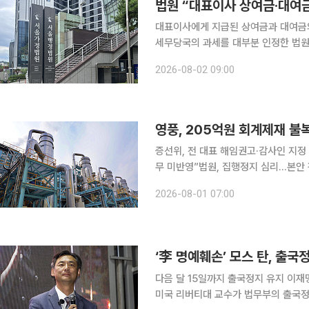
법원 “대표이사 상여금·대여금
대표이사에게 지급된 상여금과 대여금의
세무당국의 과세를 대부분 인정한 법원 판단이 나왔다. 2일 법조계에
(이정원 부장판사)는 최근 태양광 개
2026-08-02 09:00
영풍, 205억원 회계제재 불
증선위, 전 대표 해임권고·감사인 지정 
무 미반영”법원, 집행정지 심리…본안 판단 전 제재 효력
수 정화비용 회계처리를 문제 삼은 금
2026-08-01 07:00
단의 차이라는 입장인 반면, 당국은 
‘李 명예훼손’ 모스 탄, 출국
다음 달 15일까지 출국정지 유지 이재명 대통령 명예훼손 혐의로 기소된 모스 탄(한국명 단현명) 전
미국 리버티대 교수가 법무부의 출국