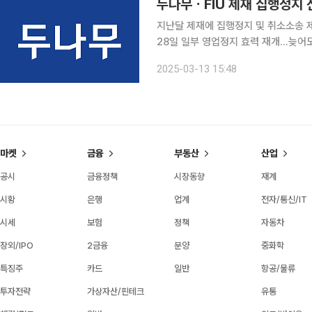
두나무ㆍFIU 제재 집행정지 
지난달 제재에 집행정지 및 취소소송 
28일 일부 영업정지 효력 재개…늦어도
성실히 임할 것” 두나무가 금융위원회 금융정보분석원(FIU)를 상대로 낸 집행정지 행정소송 심문기
2025-03-13 15:48
일이 진행됐다. 28일 자정부터 업비트
마켓
금융
부동산
산업
공시
금융정책
시장동향
재계
시황
은행
업계
전자/통신/IT
시세
보험
정책
자동차
장외/IPO
2금융
분양
중화학
특징주
카드
일반
항공/물류
투자전략
가상자산/핀테크
유통