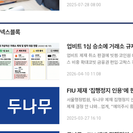
에 따라붙는 복잡한 세금 계산 앞에선 
2025-07-28 08:00
지가 조심스레 고개를 든
넥스블록
업비트 1심 승소에 거래소 규
업비트 제재 취소 판결에 빗썸·코인원
스 비중 확대코빗 금융권 편입·고팍스 정상화 과제
운영사 두나무의 손을 들어주면서 국내
2026-04-10 11:08
법원은 9일 금융정보분석원(FIU)이 
FIU 제재 ‘집행정지 인용’
서울행정법원, 두나무 제재 집행정지 
제재 결정 안 나와…업계, “예의주시 중” 서울행정법원이 지난달 두나무가 금융위원회 금융
석원(FIU)의 영업 일부 정지 3개월
2025-03-27 16:10
대한 과태료 결정도 당초 예상보다 늦