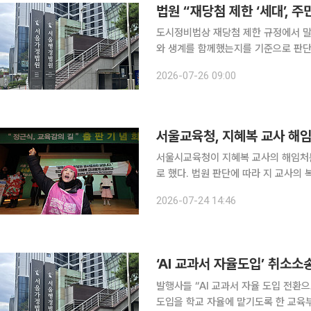
법원 “재당첨 제한 ‘세대’, 
도시정비법상 재당첨 제한 규정에서 말
와 생계를 함께했는지를 기준으로 판단해야 한다는 법
울행정법원 행정2부(공현진 부장판사)
2026-07-26 09:00
서울교육청, 지혜복 교사 해임
서울시교육청이 지혜복 교사의 해임처분
로 했다. 법원 판단에 따라 지 교사의 복직 절차
입장문을 내고 "재판부가 내린 지혜복 
2026-07-24 14:46
한다"며 "항소를 제기하지 않고 본 판
‘AI 교과서 자율도입’ 취소소송
발행사들 “AI 교과서 자율 도입 전환으로 손해” 교과서 발행사들이 인공지능 디지
도입을 학교 자율에 맡기도록 한 교육부 처