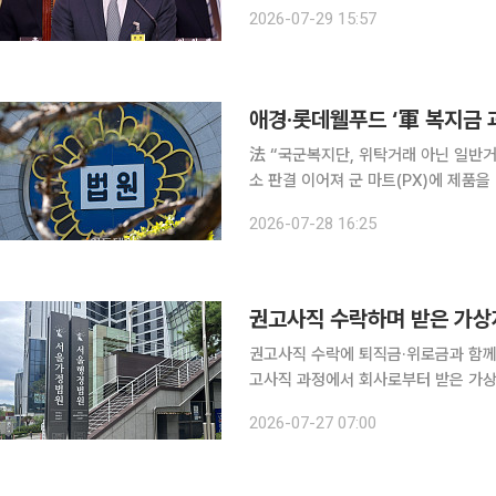
독이 다시 국회에 섭니다. 두 사람이 
2026-07-29 15:57
요. 그사이 상황은 크게 달라졌습니
法 “국군복지단, 위탁거래 아닌 일반거
소 판결 이어져 군 마트(PX)에 제품을 납품하는 애경산업·롯데칠성·롯데웰푸드 등 기업들이 국군복
지단에 지급하는 ‘복지금’은 부가가치
2026-07-28 16:25
면 가산세까지 부과하는 것은 위법하다
권고사직 수락하며 받은 가상자
권고사직 수락에 퇴직금·위로금과 함께 가
고사직 과정에서 회사로부터 받은 가상
이 나왔다. 27일 법조계에 따르면 서울행정법원 행정2부(공현진 부장판사)는 최근 블록체인 플랫폼
2026-07-27 07:00
회사에서 근무했던 A 씨 등이 동작·성