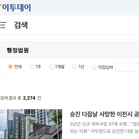
검색
전체
1주
1개월
1년
직접입력
검색결과 총
2,274
건
승진 다음날 사망한 이천시 공
2년간 신규·계속사업 61개 수행…“업
또는 악화” 사무관으로 승진한 다음 날 급성 심근경색으로 사망한 공무원에 대해 법원이 장기간 과
로가 원인이라며 순직을 인정했다. 5일 법조계에 따르면 서울행정법원 행정7부(강우찬 수석부장판