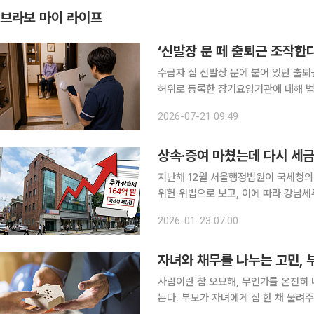
브라보 마이 라이프
‘신발장 문 떼 출퇴근 조작한
수급자 집 신발장 문에 붙어 있던 출
허위로 등록한 장기요양기관에 대해 법
법하다고 판단했다. 서울행정법원 행정5부는 5월 14일 울산의 한 장기요양기관 운영자가 국민건강
2026-07-21 09:49
보험공단을 상대로 낸 장기요양급여비
상속·증여 마쳤는데 다시 세금
지난해 12월 서울행정법원이 국세청의
위헌·위법으로 보고, 이에 따라 강남세
성실 신고 이후 이뤄진 재감정 과세가 
2026-01-23 07:00
사정은 무엇인지, 꼬마빌딩의 상속·증
자녀와 채무를 나누는 고민,
사람이란 참 오묘해, 무언가를 온전히 
는다. 부모가 자녀에게 집 한 채 물려주는 일도 마찬가지다. “내 집을 줄게”라는 말은 쉬워도, 그 뒤