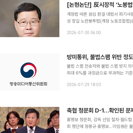
[논현논단] 反시장적 ‘노봉법
개정법 따른 원심 판결 대법서 파기사
성 찾길 노란봉투법(개정 노동조합법)은 하청노조 보호와 노동시장 이중구조개선을 명분으로 내세
워 도입했지만 실제로는 기득권 노동세
2026-07-30 06:00
하고 양극화를 심화시킨다는 비판을 받
방미통위, 불법스팸 위반 정도
불법 스팸 전송자와 불법 스팸 방지 
최대 6%를 과징금으로 부과하는 기준이 마련됐다. 방송미디어통신위원회
의에서 정보통신망법 시행령 일부개정령
2026-07-29 18:03
을 보고했다. 3월 국무회의를 
축협 청문회 D-1…확인된 문
홍명보 청문회, 감독 선임 절차·월드컵
회 명단에 정몽규·홍명보…이임생은 불출석 정몽규 전 대한축구협회장과 홍명보 전 