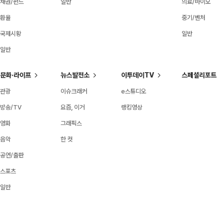
채권/펀드
일반
의료/바이오
환율
중기/벤처
국제시황
일반
일반
문화·라이프
뉴스발전소
이투데이TV
스페셜리포트
관광
이슈크래커
e스튜디오
방송/TV
요즘, 이거
랭킹영상
영화
그래픽스
음악
한 컷
공연/출판
스포츠
일반