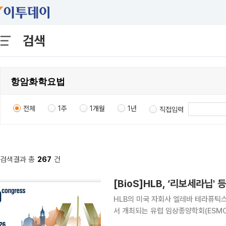
검색
전체
1주
1개월
1년
직접입력
검색결과 총
267
건
[BioS]HLB, ‘리보세라닙' 
HLB의 미국 자회사 엘레바 테라퓨틱스(E
서 개최되는 유럽 임상종양학회(ESMO 20
FGFR2 저해제 ‘리라푸그라티닙(lirafu