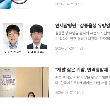
일상생활에서 알아두면 도움이 되는 알찬 건강정보를 소
2026-04-25 07:00
혈병’은 대부분 특별한 전조 없이 갑작
연세암병원 “삼중음성 유방암 항
삼중음성 유방암 환자의 유전자와 단백
수 있다는 연구 결과가 나왔다. 환자마
수 있는 기반이 마련됐다는 점에서 주목된다. 세브란스병원 연세암병원은 손주혁·
2026-04-20 11:21
교수, 이동기 종양내과 강사, 박세호 
"재발 잦은 위암, 면역항암제
수술 후에도 재발이 잦은 위암의 재발
다. 한국아스트라제네카는 31일 서울 종로구 포시즌스호텔서울에서 면역항암제 '임핀지'(성분명 더
발루맙)의 위암 수술 전·후 보조요법 국내 허
2026-03-31 16:05
서 발병률이 높으며, 국내에서는 202