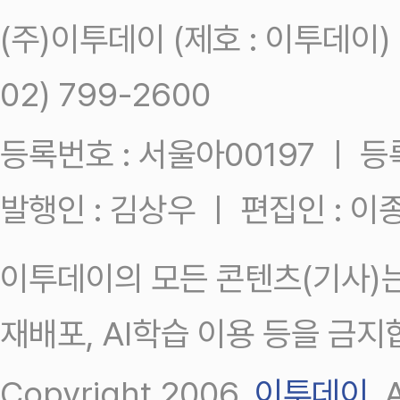
(주)이투데이 (제호 : 이투데이
02) 799-2600
등록번호 : 서울아00197 ㅣ 등록일
발행인 : 김상우 ㅣ 편집인 : 
이투데이의 모든 콘텐츠(기사)는
재배포, AI학습 이용 등을 금지
Copyright 2006.
이투데이
.