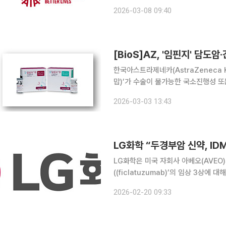
을 종합 평가해 일정 기준 이상을 충족
2026-03-08 09:40
게 실질적인 보장 가치를 제공하는 
[BioS]AZ, '임핀지' 담도
한국아스트라제네카(AstraZeneca Kor
맙)’가 수술이 불가능한 국소진행성 또
진행성 간세포암(HCC) 1차치료제로
2026-03-03 13:43
다. 담도암과 간암은 원격 전이단계에서
LG화학 “두경부암 신약, IDM
LG화학은 미국 자회사 아베오(AVEO
((ficlatuzumab)’의 임상 3상
고를 받았다고 20일 밝혔다. 이번 결정은 임상 진행 단계에서 회사와 독립적으로 맹검(blinded) 정
2026-02-20 09:33
보에 접근할 권한을 가진 IDMC가 파