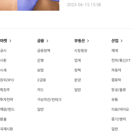
병률이 낮다고 알려져 있지만, 최근에
2023-06-15 15:58
다. 지난해 발표된 중앙암등록본부 자료
마켓
금융
부동산
산업
공시
금융정책
시장동향
재계
시황
은행
업계
전자/통신/IT
시세
보험
정책
자동차
장외/IPO
2금융
분양
중화학
특징주
카드
일반
항공/물류
투자전략
가상자산/핀테크
유통
채권/펀드
일반
의료/바이오
환율
중기/벤처
국제시황
일반