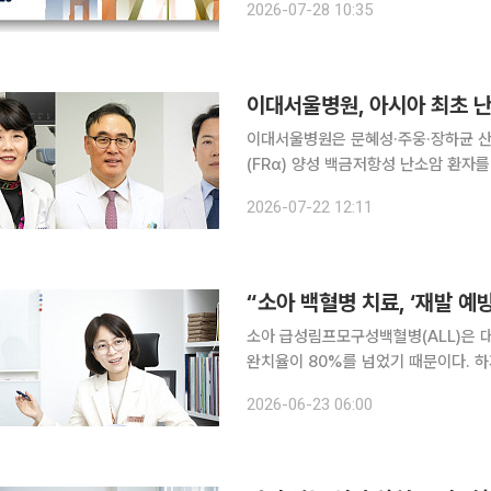
2026-07-28 10:35
리보세라닙의 전이성 흉
이대서울병원, 아시아 최초 난
이대서울병원은 문혜성·주웅·장하균 산
(FRα) 양성 백금저항성 난소암 환자
미르베툭시맙 소라브탄신)를 아시아 최초로 투여했다고 
2026-07-22 12:11
임상 현장에 적용된 아시아 첫 사례라는
“소아 백혈병 치료, ‘재발 예
소아 급성림프모구성백혈병(ALL)은 대
완치율이 80%를 넘었기 때문이다. 하
다. 한번 재발하면 완치 가능성이 크
2026-06-23 06:00
경우가 많다. 전문가들은 이제 소