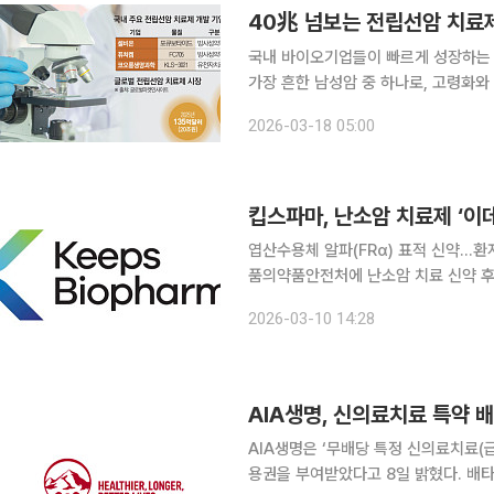
40兆 넘보는 전립선암 치료
국내 바이오기업들이 빠르게 성장하는 
가장 흔한 남성암 중 하나로, 고령화와 맞물
사기관 글로벌마켓인사이트(Global Ma
2026-03-18 05:00
은 2025년 135억달러(약 20조원) 
엽산수용체 알파(FRα) 표적 신약…환자 50명 대상 최
품의약품안전처에 난소암 치료 신약 후보
계획 승인 신청(IND)을 완료했다고 10일 밝혔다. 이번 임상시험은 엽산수용
2026-03-10 14:28
중등도 이상인 백금 저항성 고등급 장
AIA생명, 신의료치료 특약 
AIA생명은 ‘무배당 특정 신의료치료(
용권을 부여받았다고 8일 밝혔다. 배타적 사용권은 보험상품의 독창성과 유용성, 진보성, 노력도 등