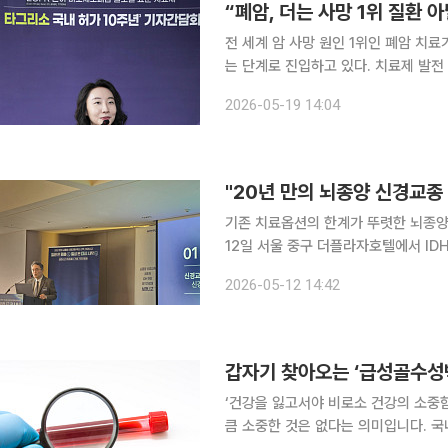
전 세계 암 사망 원인 1위인 폐암 치료가
는 단계로 진입하고 있다. 치료제 발전
다임이 전환되고 있기 때문이다. 한국아스트라제네카는 19일 서울 중구 더플라자호텔에서 상피세
2026-05-19 14:04
포성장인자수용체(EGFR) 변이 비소
"20년 만의 뇌종양 신경교종 
기존 치료옵션의 한계가 뚜렷한 뇌종양 영역에
12일 서울 중구 더플라자호텔에서 I
니고'(성분명 보라시데닙)의 국내 출시
2026-05-12 14:42
신경교종 혁신신약으로, 올해 1월 식
갑자기 찾아오는 ‘급성골수성
‘건강을 잃고서야 비로소 건강의 소중
큼 소중한 것은 없다는 의미입니다. 국