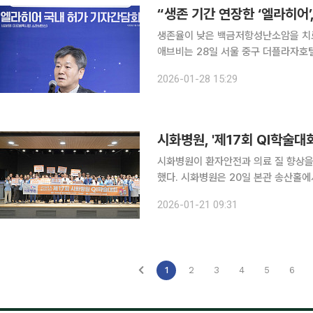
“생존 기간 연장한 ‘엘라히어
생존율이 낮은 백금저항성난소암을 치료하
애브비는 28일 서울 중구 더플라자호
르베툭시맙 소라브탄신) 기자간담회를 열었다. 엘라히어는 엽산수용체알파(FRα)
2026-01-28 15:29
에 최초(first-in-class) 승인된 AD
시화병원, '제17회 QI학술대
시화병원이 환자안전과 의료 질 향상을
했다. 시화병원은 20일 본관 송산홀에서 '제17회 QI 학술대회'를 열었다고 21일 밝혔다. 이번 학술
대회는 1년간 안전한 병원환경 조성을 
2026-01-21 09:31
표회에서는 △항생제 적정사용관리 
1
2
3
4
5
6