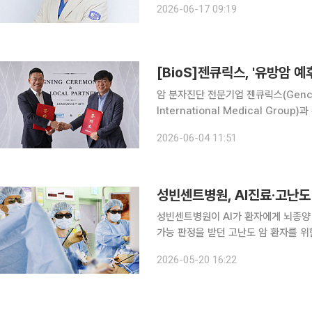
2026-06-17 09:19
[BioS]젠큐릭스, '유방암
암 분자진단 전문기업 젠큐릭스(Gencu
International Medical Grou
중국 남부권역 공급계약 파트너십을 체결했다고 4일 밝혔다. 
2026-06-04 11:51
아오러청 국제의료관광특구과 광둥성을
성빈센트병원이 AI가 환자에게 뇌종양
가능 판정을 받던 고난도 암 환자를 위
갈 소아전문 응급의료센터까지 지정됐다. 20일 이투데이 취재를 종합하면, 가톨릭대학교 
2026-05-20 16:22