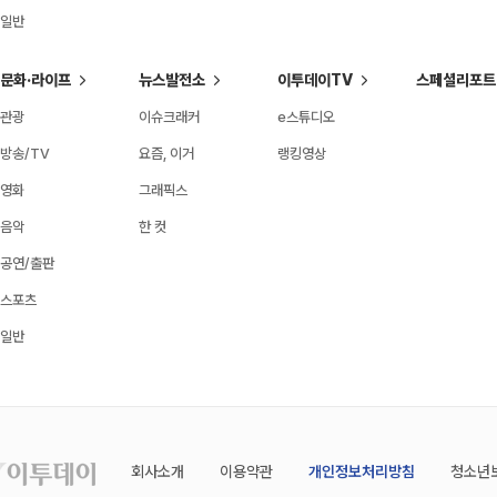
일반
문화·라이프
뉴스발전소
이투데이TV
스페셜리포트
관광
이슈크래커
e스튜디오
방송/TV
요즘, 이거
랭킹영상
영화
그래픽스
음악
한 컷
공연/출판
스포츠
일반
회사소개
이용약관
개인정보처리방침
청소년