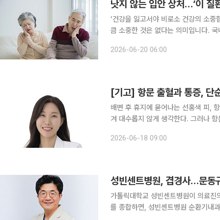
낫지 않는 입안 상처…‘이 질
‘건강을 잃고서야 비로소 건강의 소중
큼 소중한 것은 없다는 의미입니다. 국
일상생활에서 알아두면 도움이 되는 알찬 건강정보를 소개
2026-06-20 06:00
구내염은 누구나 한 번쯤 경험하는 흔
[기고] 항문 출혈과 통증, 
배변 후 휴지에 묻어나는 선홍색 피,
겨 대수롭지 않게 생각한다. 그러나 항문 출혈과 통증이 반복되거나 점차 심해지고 치료를 받아도
증상이 지속된다면 보다 정확한 진단이 필요하다. 항문암은 소화관의 가장 끝
2026-06-18 09:00
생하는 악성 종양으로, 대장암·직장암과
가톨릭대학교 성빈센트병원이 의료진의 연이은 학
를 종합하면, 성빈센트병원 순환기내과
(MicroPort)사의 프록터(Proc