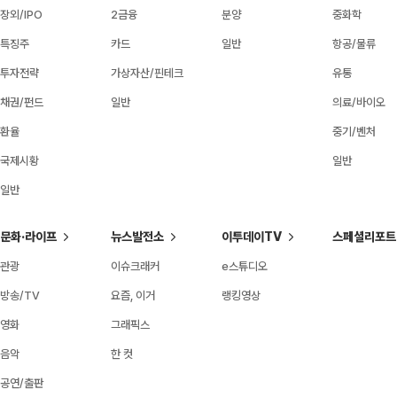
장외/IPO
2금융
분양
중화학
특징주
카드
일반
항공/물류
투자전략
가상자산/핀테크
유통
채권/펀드
일반
의료/바이오
환율
중기/벤처
국제시황
일반
일반
문화·라이프
뉴스발전소
이투데이TV
스페셜리포트
관광
이슈크래커
e스튜디오
방송/TV
요즘, 이거
랭킹영상
영화
그래픽스
음악
한 컷
공연/출판