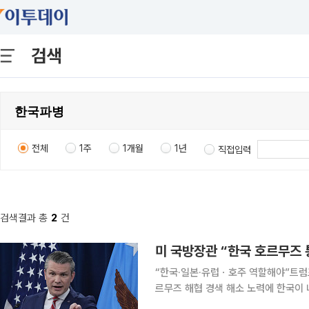
검색
전체
1주
1개월
1년
직접입력
검색결과 총
2
건
미 국방장관 “한국 호르무즈 
“한국·일본·유럽ㆍ호주 역할해야”트럼프 이어 헤그세스도 
르무즈 해협 경색 해소 노력에 한국이 나서줄 것을 촉구했다. 
에 따르면 헤그세스 장관은 이날 미 