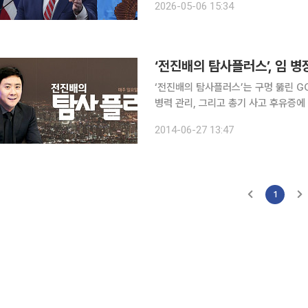
2026-05-06 15:34
(호르무즈 통항 재개에) 나서는 것을 
‘전진배의 탐사플러스’, 임 
‘전진배의 탐사플러스’는 구멍 뚫린 GO
병력 관리, 그리고 총기 사고 후유증에 대해 집중 조명한다. 29
플러스’에서는 동부 전선 최전방의 육군
2014-06-27 13:47
파헤친다. 장병 10여명이 사상한 이
1