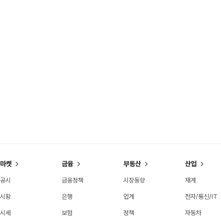
마켓
금융
부동산
산업
공시
금융정책
시장동향
재계
시황
은행
업계
전자/통신/IT
시세
보험
정책
자동차