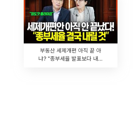
부동산 세제개편 아직 끝 아
냐? "종부세율 발표보다 내릴
것" 장기거주·양도세 전망 I 집
땅지성 I 김인만, 진미윤