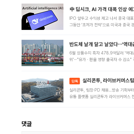
中 딥시크, AI 가격 대폭 인상 
IPO 앞두고 수익성 제고 나서 중국 대표
그동안 ‘초저가 전략’으로 미국과 중국
가된다. 블룸버그통신에 따르면 딥시크는
반도체 날개 달고 날았다⋯'역대급
6월 상품수지 흑자 478.9억달러 '역대
위'⋯"유가ㆍ환율 영향 출국자 수 감소" 
급 수출 호조가 매달 이어지면서 6월 
대 기
실리콘투, 라이브커머스팀 
단독
실리콘투, 팀장·PD 채용…방송 기획부
유통 플랫폼 실리콘투가 라이브커머스 전
나섰다. 국내 화장품을 해외 유통망에 공
댓글