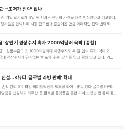
예고⋯‘초저가 전략’ 접나
 AI 기업 딥시크가 6일 AI 서비스 전반의 가격을 대폭 인상한다고 예고했다.
 경쟁사들을 압박하며 시장 판도를 뒤흔들어온 만큼 이례적인 전략 변화로 평
 이날 공지를 통해 구체적인 인상 폭은 공개하지 않았지만 상당한 수
' 상반기 경상수지 흑자 2000억달러 육박 [종합]
급'⋯상품수출도 첫 1000억달러대 여행수지도 두 달 연속 흑자 '역대 2
국내 경상수지가 유례없는 '반도체 수출' 날개를 달고 훨훨 날고 있다. 역대
경상수지 뿐 아니라 상반기 경상수지 흑자도 2000억달러에 근접하며 사상 최
신설…K뷰티 ‘글로벌 라방 판매’ 확대
터 손익 관리 에이피알·닥터멜락신도 틱톡샵 라이브방송 강화 글로벌 K뷰티
담팀을 신설하고 틱톡샵 등 글로벌 플랫폼을 통한 라이브 방송 판매 확대에
급하는 데서 한발 더 나아가 방송 기획과 상품 구성, 출연자 섭외, 손익