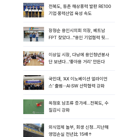
전북도, 동촌 해상풍력 발판 RE100
기업·풍력산업 육성 속도
장정순 용인시의회 의장, 베트남
FPT 찾았다…"용인 기업협력 뒷받
침"
이상일 시장, 다낭에 용인청년봉사
단 보낸다…'좋아용 거리' 만든다
국민대, ‘AX 이노베이션 얼라이언
스’ 출범⋯AI·SW 산학협력 강화
옥정호 남조류 증가세…전북도, 수
질감시 강화
외식업체 놀부, 회생 신청…지난해
영업손실 전년比 15배↑