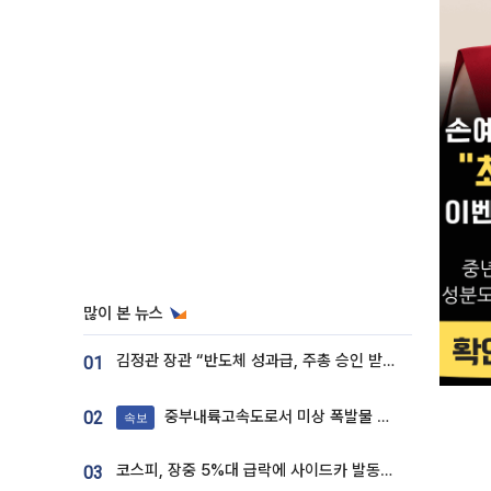
많이 본 뉴스
김정관 장관 “반도체 성과급, 주총 승인 받도록”…상법·자본시장법 개정 시사
01
중부내륙고속도로서 미상 폭발물 발견
02
속보
코스피, 장중 5%대 급락에 사이드카 발동…삼성·SK 동반 폭락
03