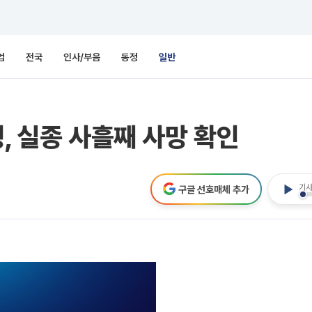
업
전국
인사/부음
동정
일반
, 실종 사흘째 사망 확인
기사
구글 선호매체 추가