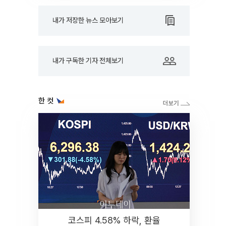
내가 저장한 뉴스 모아보기
내가 구독한 기자 전체보기
한 컷
코스피 4.58% 하락, 환율