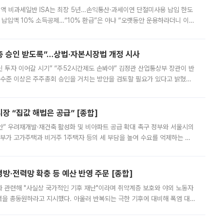
 전액 비과세일반 ISA는 최장 5년…손익통산·과세이연 단절미사용 납입 한도
납입액 10% 소득공제…“10% 환급”은 아냐 “오랫동안 운용하라더니 이제
 ‘만능 절세 통장’으로 불리는 개인종합자산관리계좌(ISA)가 두 갈래로 개
주총 승인 받도록”…상법·자본시장법 개정 시사
닌 투자 이어갈 시기” “주52시간제도 손봐야” 김정관 산업통상부 장관이 반
 수준 이상은 주주총회 승인을 거치는 방안을 검토할 필요가 있다고 밝혔다.
배구조와 주주권 강화 논의가 이어지는 가운데, 핵심 연구인력에 대한
 “집값 해법은 공급” [종합]
안” 우려재개발·재건축 활성화 및 비아파트 공급 확대 촉구 정부와 서울시의
정부가 고가주택과 비거주 1주택자 등의 세 부담을 높여 수요를 억제하는 카
키울 것이라며 세금이 아닌 공급이 근본적인 처방이라고 전면 반박했다.
방·전력망 확충 등 예산 반영 주문 [종합]
과 관련해 "사실상 국가적인 기후 재난"이라며 취약계층 보호와 야외 노동자
정력을 총동원하라고 지시했다. 아울러 반복되는 극한 기후에 대비해 폭염 대응
영하는 방안도 검토하라고 주문했다. 이 대통령은 이날 폭염·가뭄 대