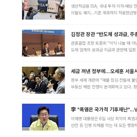
생산적금융 ISA, 국내 투자 이자·배당
이월도 폐지…기존 계좌까지 적용청년형 
는 5년마다 계좌를 해지하라는 건가요?”
편을
김정관 장관 “반도체 성과급, 
관훈클럽 초청 토론회 “이익 나눌 때 아
도체 업계의 성과급 지급과 관련해 일정
최근 상법·자본시장법 개정으로 기업 지
세금 꺼낸 정부에…오세훈 서울시장
정부 세제 개편에 “매물 잠김·전월세 불
부동산 해법 전쟁이 본격화하고 있다. 
드를 꺼내자 서울시는 전·월세 부담만 
李 "폭염은 국가적 기후재난"…냉
이재명 대통령은 6일 사상 최악의 폭염
안전 등 인명 피해를 막는 데 모든 행
인프라 확충 계획을 내년도 예산안에 반