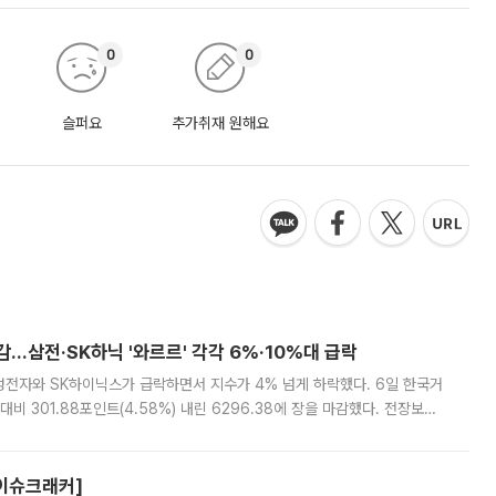
0
0
슬퍼요
추가취재 원해요
감…삼전·SK하닉 '와르르' 각각 6%·10%대 급락
삼성전자와 SK하이닉스가 급락하면서 지수가 4% 넘게 하락했다. 6일 한국거
비 301.88포인트(4.58%) 내린 6296.38에 장을 마감했다. 전장보다
스피는 장중 한때 6550.94까지 오르기도 했으나 6238.32까지 밀리기도 했
[이슈크래커]