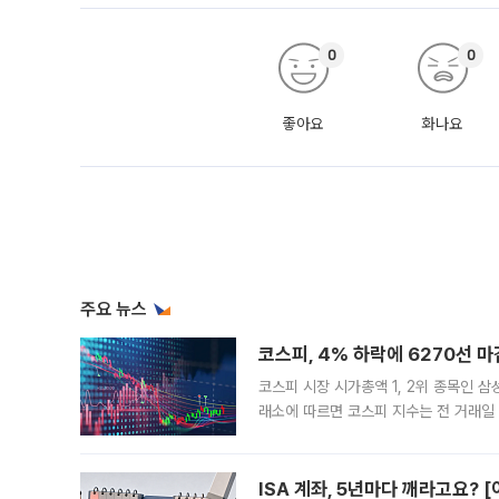
0
0
좋아요
화나요
주요 뉴스
코스피, 4% 하락에 6270선 마
코스피 시장 시가총액 1, 2위 종목인 
래소에 따르면 코스피 지수는 전 거래일 대
1.81% 내린 6478.75에 출발한 코
다. 이날 오전
ISA 계좌, 5년마다 깨라고요? 