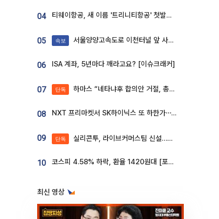
티웨이항공, 새 이름 '트리니티항공' 첫발…SSC 전략 본격화
04
서울양양고속도로 이천터널 앞 사고 발생
05
속보
ISA 계좌, 5년마다 깨라고요? [이슈크래커]
06
하마스 “네타냐후 합의안 거절, 총선 앞두고 시간 끌기”
07
단독
NXT 프리마켓서 SK하이닉스 또 하한가⋯‘11주 거래’에 시초가 왜곡
08
09
실리콘투, 라이브커머스팀 신설…K뷰티 ‘글로벌 판매망’ 확대[K뷰티 라방戰]
단독
코스피 4.58% 하락, 환율 1420원대 [포토]
10
최신 영상