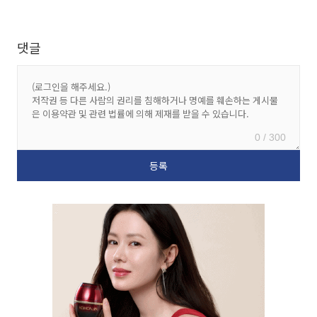
댓글
0 / 300