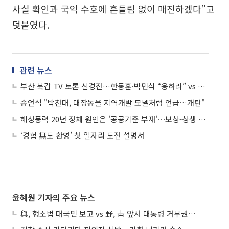
사실 확인과 국익 수호에 흔들림 없이 매진하겠다”고
덧붙였다.
관련 뉴스
부산 북갑 TV 토론 신경전…한동훈·박민식 “응하라” vs 하정우 “법정 토론만”
송언석 "박찬대, 대장동을 지역개발 모델처럼 언급…개탄"
해상풍력 20년 정체 원인은 '공공기준 부재'⋯보상-상생 분리도
‘경험 無도 환영’ 첫 일자리 도전 설명서
윤혜원 기자의 주요 뉴스
與, 형소법 대국민 보고 vs 野, 靑 앞서 대통령 거부권 촉구