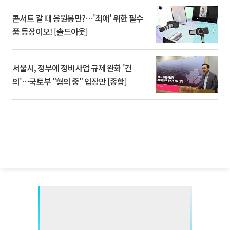
콘서트 갈 때 응원봉만?⋯'최애' 위한 필수
품 등장이오! [솔드아웃]
서울시, 정부에 정비사업 규제 완화 '건
의'⋯국토부 "협의 중" 입장만 [종합]