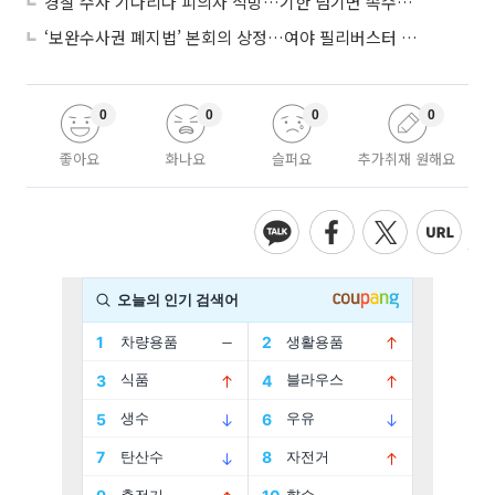
경찰 수사 기다리다 피의자 석방…기한 넘기면 속수무책
‘보완수사권 폐지법’ 본회의 상정…여야 필리버스터 대치
0
0
0
0
좋아요
화나요
슬퍼요
추가취재 원해요