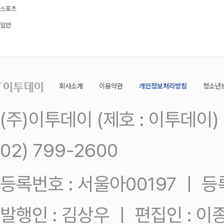
스포츠
일반
회사소개
이용약관
개인정보처리방침
청소년
(주)이투데이 (제호 : 이투데이
02) 799-2600
등록번호 : 서울아00197 ㅣ 등록일
발행인 : 김상우 ㅣ 편집인 : 