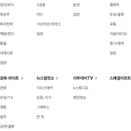
장외/IPO
2금융
분양
중화학
특징주
카드
일반
항공/물류
투자전략
가상자산/핀테크
유통
채권/펀드
일반
의료/바이오
환율
중기/벤처
국제시황
일반
일반
문화·라이프
뉴스발전소
이투데이TV
스페셜리포트
관광
이슈크래커
e스튜디오
방송/TV
요즘, 이거
랭킹영상
영화
그래픽스
음악
한 컷
공연/출판