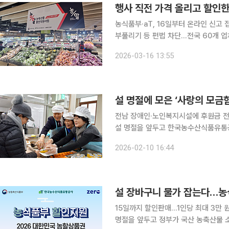
행사 직전 가격 올리고 할인한
농식품부·aT, 16일부터 온라인 신고
부풀리기 등 편법 차단…전국 60개 업체 1만3452개 
에서 벌어지는 이른바 ‘꼼수 할인’ 차
2026-03-16 13:55
부 지원 혜택이 소비자가 아닌 유통업
설 명절에 모은 ‘사랑의 모금함
전남 장애인·노인복지시설에 후원금 
설 명절을 앞두고 한국농수산식품유통공
인과 노약자 등 취약계층에 전달하며 지역사회에 온기를 전
2026-02-10 16:44
설 장바구니 물가 잡는다…농식
15일까지 할인판매…1인당 최대 3만 원
명절을 앞두고 정부가 국산 농축산물 