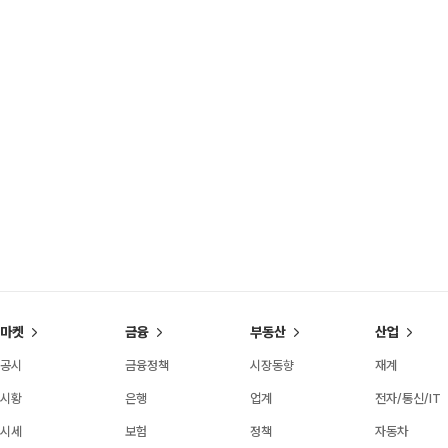
마켓
금융
부동산
산업
공시
금융정책
시장동향
재계
시황
은행
업계
전자/통신/IT
시세
보험
정책
자동차