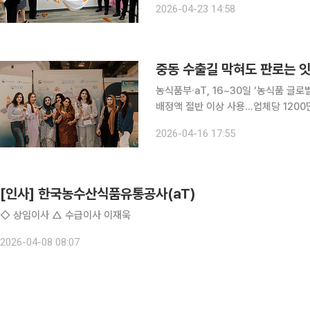
2026-04-23 14:58
와 2·3선 도시로 확산하는 흐름에 맞
중동 수출길 막혀도 판로는 잇
농식품부·aT, 16~30일 ‘농식품 글
배정액 절반 이상 사용…업체당 1200만원 지원 중동 전쟁 장기화로 해상 운송
이 커지는 가운데 정부가 농식품 수출
2026-04-16 17:55
접 골라 활용할 수 있는 맞춤형 방식으
[인사] 한국농수산식품유통공사(aT)
◇ 상임이사 △ 수급이사 이재욱
2026-04-08 08:07