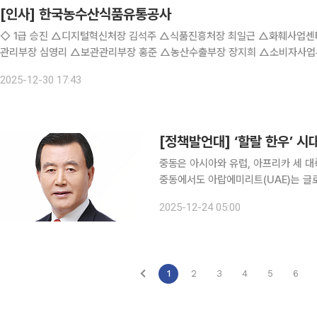
[인사] 한국농수산식품유통공사
◇ 1급 승진 △디지털혁신처장 김석주 △식품진흥처장 최일근 △화훼사업센터장 권태화 ◇ 2급 승진 △기획조정실 
관리부장 심영리 △보관관리부장 홍준 △농산수출부장 장지희 △소비자사
성부장 김재민 △농수산식품유통교육원 교육연구부장 남동현 △대전충남지역
2025-12-30 17:43
[정책발언대] ‘할랄 한우’ 시
중동은 아시아와 유럽, 아프리카 세 대
중동에서도 아랍에미리트(UAE)는 글로
대한민국의 한우가 처음으로 수출됐다. 
2025-12-24 05:00
열린 것이다. ‘할랄 한우’는 하루
1
2
3
4
5
6