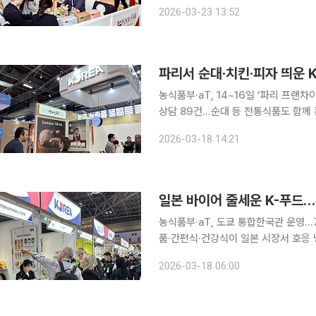
를 함께 키웠다. 한국 식품기업 40개
2026-03-23 13:52
의 현장계약과 MOU를 체결했고, 알
파리서 순대·치킨·피자 띄운 
농식품부·aT, 14~16일 ‘파리 프랜
상담 89건…순대 등 전통식품도 함께 홍보 미식의 본고장 프랑스 파리에서 K-외식 브
시장 공략에 속도를 냈다. 치킨과 맥주
2026-03-18 14:21
소비자를 상대로 존재감을 키우면서, K
일본 바이어 줄세운 K-푸드…
농식품부·aT, 도쿄 통합한국관 운영…
품·간편식·건강식이 일본 시장서 호응 냉동식품과 간편식, 건강식품을 앞세운 K-푸드가 일본 최대
식품박람회에서 다시 한 번 존재감을 드
2026-03-18 06:00
요 증가에 맞춘 상품군이 현지 바이어