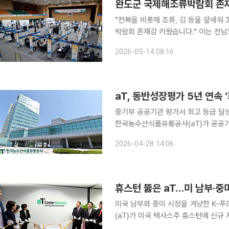
완도군 국제해조류박람회 존재
"전복을 비롯해 조류, 김 등을 앞세워
박람회 존재감 키웠습니다." 이는 전남도 완도군이 2일부터 7일까지 개최한 '2026 완도 국제해조
류박람회'에서 수출계약 협약을 체결했다고 14일 이렇게
2026-05-14 08:16
이 주최하고, 한국농수산식품유통공사(a
aT, 동반성장평가 5년 연속 
중기부 공공기관 평가서 최고 등급 달성
한국농수산식품유통공사(aT)가 공공기
업 수출 지원과 유통 혁신, 협력 기업
2026-04-28 14:06
이다. aT는 중소벤처기업부가 주관한
휴스턴 뚫은 aT…미 남부·중미
미국 남부와 중미 시장을 겨냥한 K-
(aT)가 미국 텍사스주 휴스턴에 신규
이어 미주 전역을 잇는 4대 수출 네트