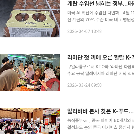
계란 수입선 넓히는 정부…태국
미국 AI 확산에 수입선 다변화…4월 
산 계란의 70% 수준 미국 내 고병원성 조류인플루엔자(AI) 확산으로 계란 수급 불안 우려가 커지
는 가운데 정부가 처음으로 태국산 신
2026-04-07 13:48
수입 구조를 분산해 돌발 변수에 대응하
라마단 첫 끼에 오른 할랄 K
쿠알라룸푸르서 KTO와 ‘라마단 화합의
수요 공략 말레이시아 라마단 저녁 식탁에 할랄 인증 K-푸드가 올랐다. 한국농수산식품유통공사
(aT)가 한국관광공사(KTO)와 손잡
2026-03-24 09:50
며 K-푸드 수출과 미식관광을 함께 묶
알리바바 본사 찾은 K-푸드
농식품부·aT, 중국 바이어 60개사와
활성화도 논의 중국 이커머스 중심지 항저우에서 열린 K-푸드 페어가 수출상담과 소비자 판매 성과