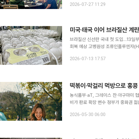
2026-07-27 11:29
19~22일 미국 캘리포니아주 샌디에이
미국·태국 이어 브라질산 계
브라질산 신선란 국내 첫 도입…13일부
회복 예상 고병원성 조류인플루엔자(HPAI) 여파로 계란 생산과 공급이 줄면서 정부가 국내 처음으
로 브라질산 신선란을 들여온다. 미국
2026-07-13 17:57
발생에 따른 수급 불안과 가격 상승에
농식품부·aT, 그레이스 찬·아구마미 
비가 판로 확장 변수 정부가 중화권 젊은 소비자를 겨냥한 K푸드 수출 전략을 ‘먹는 장면’으로 넓히
고 있다. 라면·과자·음료처럼 이미 수
2026-05-30 06:00
등 한국 길거리 음식 문화를 현지 소비