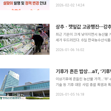
고물가로 장바구니 부담이 커진 가운데
2026-02-02 14:24
상추ㆍ깻잎값 고공행진⋯강추위에
최근 기온이 크게 낮아지면서 농산물 
세가 두드러진다. 6일 한국농수산식품유통공사(aT) 농수산유통정보(KAMIS)에 따르면 상추 100g
소매 가격은 1268원으로 전년 동기 대
2026-01-06 16:02
인 12월 30일 100g당 1093원이었
기후가 흔든 밥상…aT, ‘기
이상기후에 흔들린 농산물 가격…‘부’→
기술 등 기후 대응 사업 총괄 폭염과 폭우 등 이상기후가 일상이 되면서 농산물 수급 불안과 가격 변
동성이 구조적 리스크로 떠오른 가운데,
2026-01-05 16:18
단위로 격상하며 식량 수급 관리 체계를