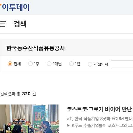
검색
전체
1주
1개월
1년
직접입력
검색결과 총
320
건
코스트코·크로거 바이어 만난
aT, 한국 식품기업 8곳과 ECRM 
원 K푸드 수출기업들이 코스트코와 크로거, 세이프웨이 등 미국 대형 유통업체 바이어를 상대로 현
장 상담을 벌여 19만달러 규모의 계약을 따냈다. 한국농수산식품유통공사(a