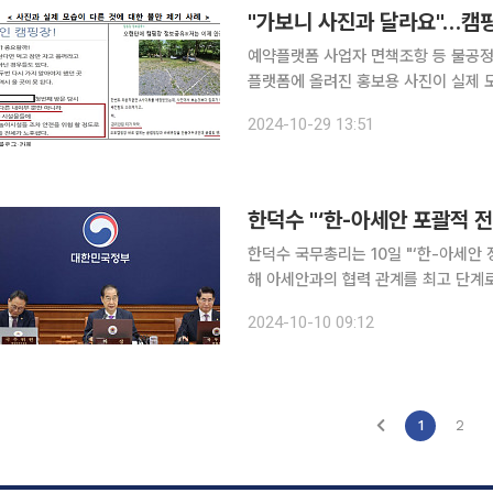
"가보니 사진과 달라요"…캠
예약플랫폼 사업자 면책조항 등 불공정약관 121개 시정 앞으로 소
플랫폼에 올려진 홍보용 사진이 실제 모습과 
는 29일 땡큐캠핑, 캠핏, 캠핑특, 야
2024-10-29 13:51
폼의 이용약관을 심사해 플랫폼 중개 
한덕수 "‘한-아세안 포괄적 전
한덕수 국무총리는 10일 "‘한-아세안
해 아세안과의 협력 관계를 최고 단계로 격상한다"고 밝혔다.
국무회의를 주재하고 "우리에게 아세안은
2024-10-10 09:12
문지역으로서, 공급망 등 경제안보 측
1
2