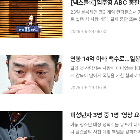
23일 블록체인 웹3 게임 컨퍼런스서 강연 
트 실행 시 사람 개입, 결제 중단 또는
적 비즈니스 구현 필요” 미래 가상경제에서는 트랜잭션 대부분이 사람 대신 스스로 판단하고 행동하
2026-06-24 06:00
는 AI 에이전트에 의해 일어날 것이라
연봉 14억 아빠 백수로…일본
딸의 첫 상담자는 사람이 아니었습니다. 일본 프로야구 명문 구단 요미우리 자이언츠의 아베 
케 감독이 딸에게 폭행을 가한 혐의로
구인의 가정 내 물의’로 보였죠. 그러
2026-05-29 16:08
GPT’였습니다. 아베 감독은 
미성년자 3명 중 1명 ‘영상 
아동·청소년 대상 성착취물 유포가 디
나 플랫폼의 사전 예방 책임을 강화해야 한다는 지적이 제
부연구위원의 ‘아동·청소년성착취물 유