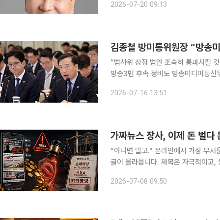
2026-07-20 09:13
“법사위 상정 법안 조속히 통과시킬 
방송3법 후속 정비도 방송미디어통신위원회가 하반기 핵심 과제로 한국방송미디어통신진흥원 설립
을 제시했다. 김종철 방송미디어통신위원장이 하반기 방송미디어 산업 진흥 기능 강화를 위해 ‘한국
2026-07-16 13:51
가짜뉴스 장사, 이제 돈 벌다
“아니면 말고.” 온라인에서 가장 무서운 말 중 하나죠. 누군가의 실명, 얼굴, 직장, 가족관계가 담긴
글이 올라옵니다. 제목은 자극적이고, 
계자 말로는”, “온라인에서 퍼지는 이
2026-07-08 09:50
다. 중요한 건 조회수, 댓글, 공유, 그