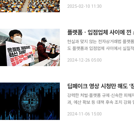
력증원, 디지털성범죄피해자지원센터 삭
2025-02-10 11:30
회에서 반영되지 못했
현실과 맞지 않는 전자상거래법 플랫폼
도 플랫폼과 입점업체 사이에서 실질적으로 시장을 지탱하는 소비자들의 피해 경험은 날로 늘어가
고 있다. 현실에 맞지 않는 법체계를
2024-12-26 05:00
적이 나온다. 25일 한국소비자
딥페이크 영상 시청만 해도 '징역
강력한 처벌·플랫폼 규제·신속한 피해자
과, 예산 확보 등 대책 후속 조치 강화 딥페이크 성범죄가 심각한 사회 문제로 대두한 가운데, 앞으로
는 허위 영상물을 단순히 시청만 하더라
2024-11-06 15:00
정부는 '소지‧시청 등 처벌' 외에도 