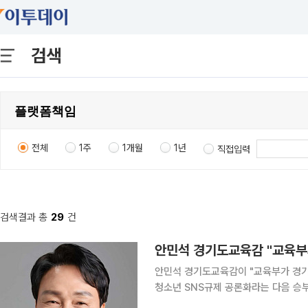
검색
전체
1주
1개월
1년
직접입력
검색결과 총
29
건
안민석 경기도교육감이 "교육부가 경기교
청소년 SNS규제 공론화라는 다음 승부수를 던졌다. 호주 등 선진국의 
을 근거로 정부와 국회에 범정부 공론