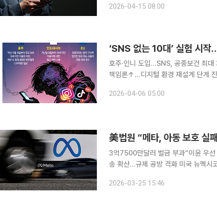
2026-04-15 08:00
온라인 플랫폼에서 미성년자의 26.7%
호주·인니 도입…SNS, 공중보건 최
책임론↑…디지털 환경 재설계 단계 진
그레이스톤스에서는 부모 10명 중 7
2026-04-06 05:00
약속했다. 아이들이 사회관계망서비스(S
美법원 “메타, 아동 보호 실
3억7500만달러 벌금 부과“이윤 우선 
송 확산…규제 공방 격화 미국 뉴멕
성적으로 노골적인 콘텐츠, 유인 행위
2026-03-25 15:46