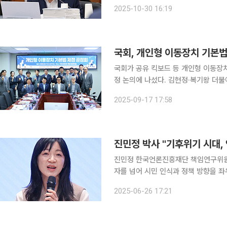
이용자에게 불리한 요금정책을 둘러싸고 ‘
2025-10-30 16:19
이상휘 의원은 30일 국감에서 구글코
국회, 개인형 이동장치 기본법
국회가 공유 킥보드 등 개인형 이동장
정 논의에 나섰다. 김현정·복기왕 더불어민주당 의원과 을지로위원회는 17일 오전 국회의원회관 제
3간담회의실에서 ‘개인형 이동장치 기본
2025-09-17 17:58
었다. ‘길에선 누구나을(乙), 시민
진민정 한국언론진흥재단 책임연구위원(
자를 넘어 시민 인식과 정책 방향을 좌우하는 핵심 
구 대한상공회의소 국제회의장에서 열린 
2025-06-26 17:21
후위기는 더 이상 미래의 가능성이 아