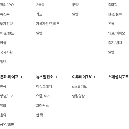
장외/IPO
2금융
분양
중화학
특징주
카드
일반
항공/물류
투자전략
가상자산/핀테크
유통
채권/펀드
일반
의료/바이오
환율
중기/벤처
국제시황
일반
일반
문화·라이프
뉴스발전소
이투데이TV
스페셜리포트
관광
이슈크래커
e스튜디오
방송/TV
요즘, 이거
랭킹영상
영화
그래픽스
음악
한 컷
공연/출판