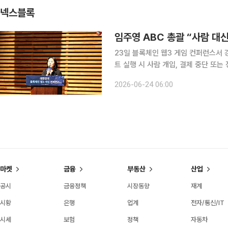
넥스블록
임주영 ABC 총괄 “사람 대신
23일 블록체인 웹3 게임 컨퍼런스서 강연 
트 실행 시 사람 개입, 결제 중단 또는
적 비즈니스 구현 필요” 미래 가상경제에서는 트랜잭션 대부분이 사람 대신 스스로 판단하고 행동하
2026-06-24 06:00
는 AI 에이전트에 의해 일어날 것이라
마켓
금융
부동산
산업
공시
금융정책
시장동향
재계
시황
은행
업계
전자/통신/IT
시세
보험
정책
자동차