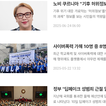
기후 위기 대응 가로막는 ‘허위정보’플
의 과제” 정보를 보는 시민들의 역량을 키우고 신뢰할 수 있는 정보가 확산할 수 있도록 사회 전체가
협력하는 구조가 필요하다. 노비 쿠르니아(Novi Kurnia) 가자 마다 대학교(UGM) 커뮤니케이션
2025-06-24 06:00
학과 부교수는 ‘기후위기 시대, AI(인
최근 학교폭력 및 사이버폭력에 대한 
해 행위에도 플랫폼에서 아무런 제재를
폭력 대응 조처를 신속히 이행하도록 법제화가 필
2025-05-22 13:32
서울 서초구 재단 본부에서 기자회견을 
정부 "딥페이크 성범죄 근절 
지난해 국회를 통과한 올해 예산안에 
로 나타났다. 10일 딥페이크 성범죄 대응 범정부 TF에 따르면 불법 허위영상물 모니터링 및 상담 인