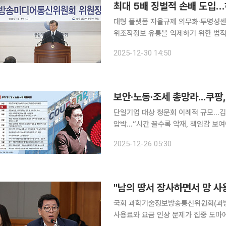
최대 5배 징벌적 손배 도입
대형 플랫폼 자율규제 의무화·투명성센터
위조작정보 유통을 억제하기 위한 법적
디어통신위원회는 ‘정보통신망 이용촉진
2025-12-30 14:50
보안·노동·조세 총망라...쿠팡
단일기업 대상 청문회 이례적 규모...
압박...“시간 끌수록 악재, 책임감 보여야” 국회가 30일부터 이틀간 6개 상임위가 참여하
문회를 열기로 하면서, 쿠팡의 개인정보
2025-12-26 05:30
기업 대상 청문회로는 이례적 규모로, 
국회 과학기술정보방송통신위원회(과방
사용료와 요금 인상 문제가 집중 도마