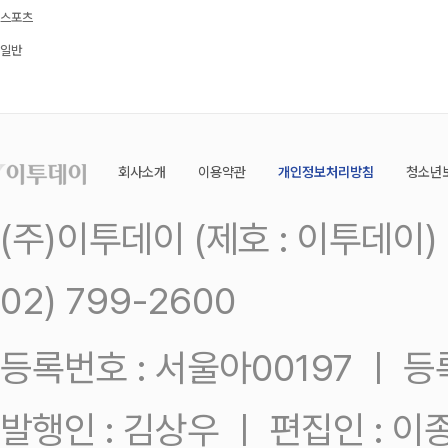
스포츠
일반
회사소개
이용약관
개인정보처리방침
청소년
(주)이투데이 (제호 : 이투데이
02) 799-2600
등록번호 : 서울아00197 ㅣ 등록일
발행인 : 김상우 ㅣ 편집인 : 