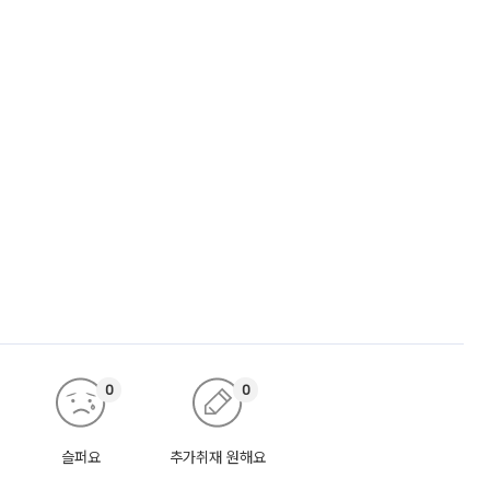
0
0
슬퍼요
추가취재 원해요