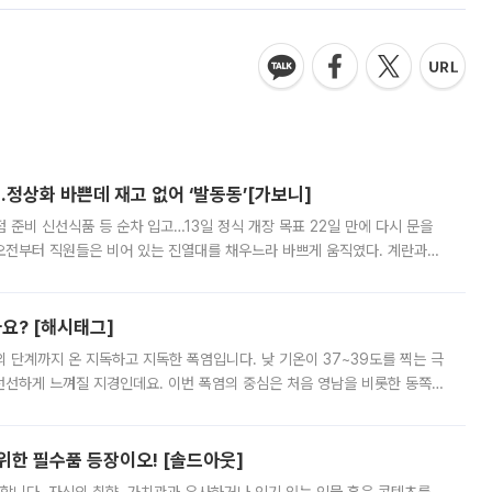
…정상화 바쁜데 재고 없어 ‘발동동’[가보니]
준비 신선식품 등 순차 입고…13일 정식 개장 목표 22일 만에 다시 문을
오전부터 직원들은 비어 있는 진열대를 채우느라 바쁘게 움직였다. 계란과
리를 잡기 시작했지만, 매장 곳곳엔 여전히 텅 빈 매대가 먼저 눈에 들어왔
까요? [해시태그]
’의 단계까지 온 지독하고 지독한 폭염입니다. 낮 기온이 37~39도를 찍는 극
 선선하게 느껴질 지경인데요. 이번 폭염의 중심은 처음 영남을 비롯한 동쪽
 북서풍이 산맥을 넘어 영남 쪽으로 내려오면서 뜨겁고 건조해졌는데요.
 위한 필수품 등장이오! [솔드아웃]