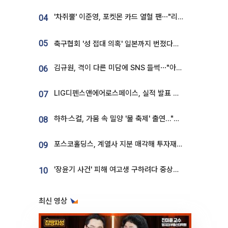
'차쥐뿔' 이준영, 포켓몬 카드 열혈 팬⋯"리셀러 처단할 것"
04
05
축구협회 '성 접대 의혹' 일본까지 번졌다…日 심판 실명 공개
김규원, 격이 다른 미담에 SNS 들썩⋯"아이 속옷 빨고 졸업식도 참석"
06
LIG디펜스앤에어로스페이스, 실적 발표 후 급락→반등⋯증권가 “28년까지 튼튼”
07
하하·스컬, 가뭄 속 밀양 '물 축제' 출연…"출연료 전액 기부"
08
포스코홀딩스, 계열사 지분 매각해 투자재원 2.5조 확보
09
'장윤기 사건' 피해 여고생 구하려다 중상…고교생 의상자 지정
10
최신 영상