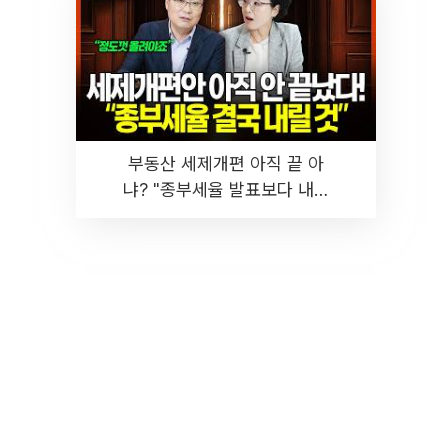
부동산 세제개편 아직 끝 아
냐? "종부세율 발표보다 내릴
것" 장기거주·양도세 전망 I 집
땅지성 I 김인만, 진미윤