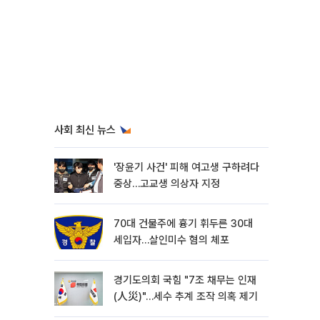
사회 최신 뉴스
'장윤기 사건' 피해 여고생 구하려다
중상…고교생 의상자 지정
70대 건물주에 흉기 휘두른 30대
세입자…살인미수 혐의 체포
경기도의회 국힘 "7조 채무는 인재
(人災)"…세수 추계 조작 의혹 제기