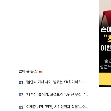
많이 본 뉴스
'불안과 기대 사이' 널뛰는 SK하이닉스…증권가 "HBM4·LTA 기반 펀터멘털 견고"
01
'나혼산' 류혜영, 고경표와 16년산 우정…"자취방서 부모님과 마주쳐"
02
이재준 시장 "정전, 시민안전과 직결"…수원시 비상대응체계 가동
03