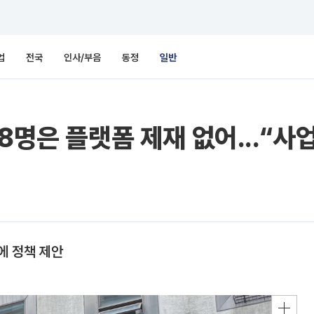
업
전국
인사/부음
동정
일반
8명은 플랫폼 제재 없어...“사
에 정책 제안