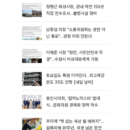
정명근 화성시장, 관내 하천 153곳
직접 전수조사…불법시설 정비
남종섭 의장 "소통위원회는 권한 아
닌 통로"…경청 의회 만든다
이재준 시장 "정전, 시민안전과 직
결"…수원시 비상대응체계 가동
토요일도 폭염 이어진다…최고체감
온도 35도 안팎 [내일 날씨]
용인시의회, '컬처노믹스Ⅲ' 발대
식…문화자원 경제화 정책 착수
추미애 "핵 없는 세상 될 때까지"…
원폭피해 81주년, 국경 넘은 증언