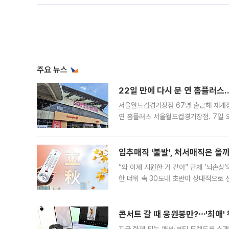
주요 뉴스
22일 만에 다시 문 연 홈플러스
서울월드컵경기장점 67명 출근해 재개점 
연 홈플러스 서울월드컵경기장점. 7일 
우유, 과일 같은 신선식품이 차근차근 자
입추매직 '불발', 처서매직은 올
“와 이제 시원한 거 같아” 단체 ‘뇌손상
한 더위 속 30도대 초반이 상대적으로
지역에 있었습니다. 7월 말에는 서풍과
콘서트 갈 때 응원봉만?⋯'최애'