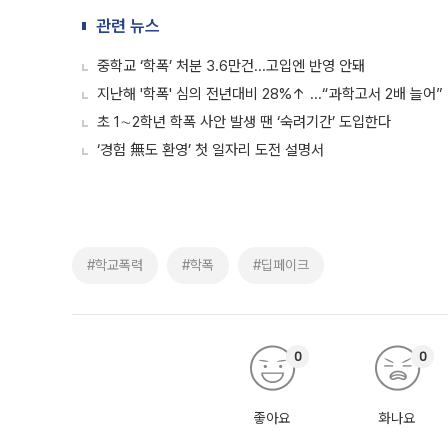
관련 뉴스
중학교 ‘학폭’ 처분 3.6만건...고입엔 반영 안돼
지난해 '학폭' 심의 전년대비 28%↑ ...“과학고서 2배 늘어”
초 1∼2학년 학폭 사안 발생 땐 ‘숙려기간’ 도입한다
‘경험 無도 환영’ 첫 일자리 도전 설명서
#학교폭력
#학폭
#딥페이크
0
0
좋아요
화나요