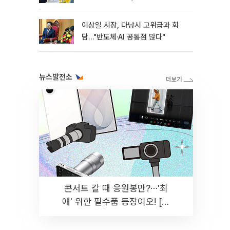
이상일 시장, 다낭시 고위급과 회
담…"반도체·AI 공통점 많다"
뉴스발전소
콘서트 갈 때 응원봉만?⋯'최
애' 위한 필수품 등장이오! [솔
드아웃]